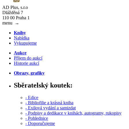
AD Plus, s.r.o
Dlážděná 7
110 00 Praha 1
menu
→
Knihy
Nabídka
Vykupujeme
Aukce
Příjem do aukcí
Historie aukcí
Obrazy, grafiky
Sběratelský koutek:
- Edice
- Bibliofilie a krásná kniha
- Exilová vydání a samizdat
- Podpisy a dedikace v knihách, autogramy, rukopisy
- Pohlednice
- Doporučujeme