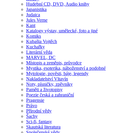
Hudební CD, DVD, Audio knihy
Japanistika
Judaica
Jules Verne
Kant
Katalogy výstav, umělecké, foto a jiné
Komiks
Kubašta Vojtěch
Kuchařky
Literární věda
MARVEL, DC
Místopis a zeměpis, průvodce
Mystika, esoterika, náboženství a podobné
Mytologie, pověsti, báje, legendy
Nakladatelství Vltavín
Noty, písničky, zpěvníky
Paměti a životopisy
Poezie česká a zahraniční
Pragensie
Právo
Přírodní vědy
Šachy
Sci-fi, fantasy
Skautská literatura
Společenské vědy