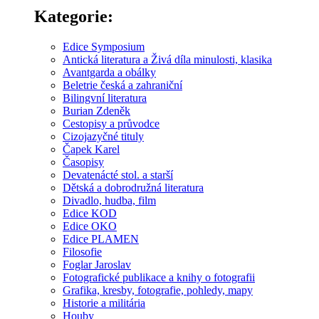
Kategorie:
Edice Symposium
Antická literatura a Živá díla minulosti, klasika
Avantgarda a obálky
Beletrie česká a zahraniční
Bilingvní literatura
Burian Zdeněk
Cestopisy a průvodce
Cizojazyčné tituly
Čapek Karel
Časopisy
Devatenácté stol. a starší
Dětská a dobrodružná literatura
Divadlo, hudba, film
Edice KOD
Edice OKO
Edice PLAMEN
Filosofie
Foglar Jaroslav
Fotografické publikace a knihy o fotografii
Grafika, kresby, fotografie, pohledy, mapy
Historie a militária
Houby