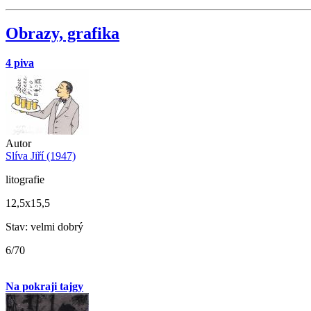
Obrazy, grafika
4 piva
Autor
Slíva Jiří (1947)
litografie
12,5x15,5
Stav: velmi dobrý
6/70
Na pokraji tajgy