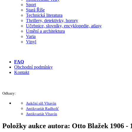
Sport
Stará Říše
Technická literatura
Thrillery, detektivky, horory
Učebnice, slovníky, encyklopedie, atlasy
Umění a architektura
Varia
Vinyl
FAQ
Obchodní podmínky
Kontakt
Odkazy:
Aukční síň Vltavín
Antikvariát Radhošť
Antikvariát Vltavín
Položky aukce autora: Otto Blažek 1906 - 