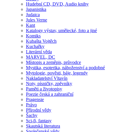
Hudební CD, DVD, Audio knihy
Japanistika
Judaica
Jules Verne
Kant
Katalogy výstav, umělecké, foto a jiné
Komiks
Kubašta Vojtěch
Kuchařky
Literární věda
MARVEL, DC
Místopis a zeměpis, průvodce
Mystika, esoterika, náboženství a podobné
Mytologie, pověsti, báje, legendy
Nakladatelství Vltavín
Noty, písničky, zpěvníky
Paměti a životopisy
Poezie česká a zahraniční
Pragensie
Právo
Přírodní vědy
Šachy
Sci-fi, fantasy
Skautská literatura
Společenské vědy