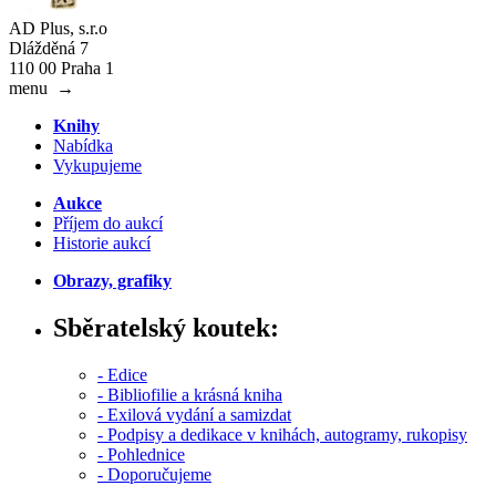
AD Plus, s.r.o
Dlážděná 7
110 00 Praha 1
menu
→
Knihy
Nabídka
Vykupujeme
Aukce
Příjem do aukcí
Historie aukcí
Obrazy, grafiky
Sběratelský koutek:
- Edice
- Bibliofilie a krásná kniha
- Exilová vydání a samizdat
- Podpisy a dedikace v knihách, autogramy, rukopisy
- Pohlednice
- Doporučujeme