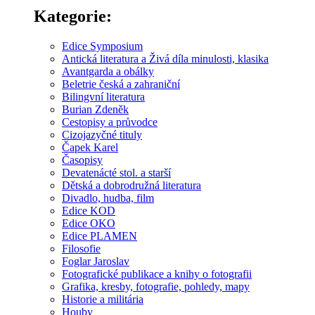
Kategorie:
Edice Symposium
Antická literatura a Živá díla minulosti, klasika
Avantgarda a obálky
Beletrie česká a zahraniční
Bilingvní literatura
Burian Zdeněk
Cestopisy a průvodce
Cizojazyčné tituly
Čapek Karel
Časopisy
Devatenácté stol. a starší
Dětská a dobrodružná literatura
Divadlo, hudba, film
Edice KOD
Edice OKO
Edice PLAMEN
Filosofie
Foglar Jaroslav
Fotografické publikace a knihy o fotografii
Grafika, kresby, fotografie, pohledy, mapy
Historie a militária
Houby