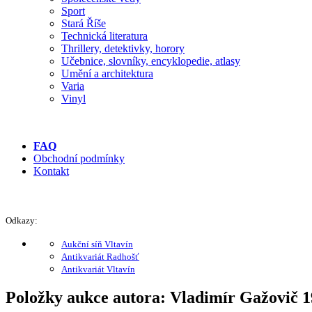
Sport
Stará Říše
Technická literatura
Thrillery, detektivky, horory
Učebnice, slovníky, encyklopedie, atlasy
Umění a architektura
Varia
Vinyl
FAQ
Obchodní podmínky
Kontakt
Odkazy:
Aukční síň Vltavín
Antikvariát Radhošť
Antikvariát Vltavín
Položky aukce autora: Vladimír Gažovič 1