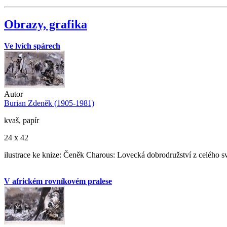
Obrazy, grafika
Ve lvích spárech
Autor
Burian Zdeněk (1905-1981)
kvaš, papír
24 x 42
ilustrace ke knize: Čeněk Charous: Lovecká dobrodružství z celého s
V africkém rovníkovém pralese