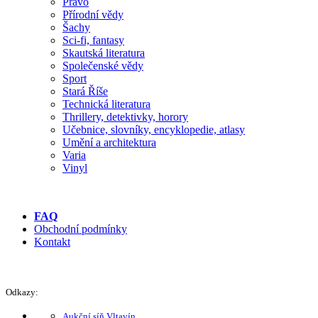
Právo
Přírodní vědy
Šachy
Sci-fi, fantasy
Skautská literatura
Společenské vědy
Sport
Stará Říše
Technická literatura
Thrillery, detektivky, horory
Učebnice, slovníky, encyklopedie, atlasy
Umění a architektura
Varia
Vinyl
FAQ
Obchodní podmínky
Kontakt
Odkazy:
Aukční síň Vltavín