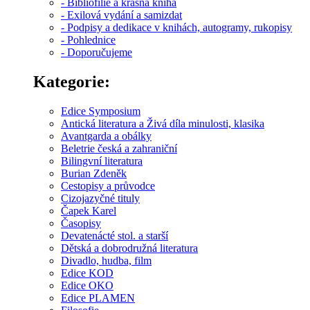
- Bibliofilie a krásná kniha
- Exilová vydání a samizdat
- Podpisy a dedikace v knihách, autogramy, rukopisy
- Pohlednice
- Doporučujeme
Kategorie:
Edice Symposium
Antická literatura a Živá díla minulosti, klasika
Avantgarda a obálky
Beletrie česká a zahraniční
Bilingvní literatura
Burian Zdeněk
Cestopisy a průvodce
Cizojazyčné tituly
Čapek Karel
Časopisy
Devatenácté stol. a starší
Dětská a dobrodružná literatura
Divadlo, hudba, film
Edice KOD
Edice OKO
Edice PLAMEN