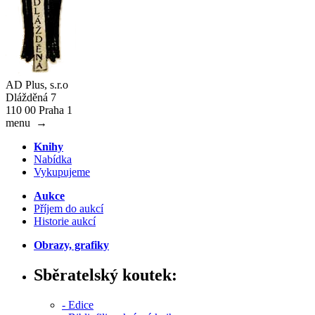
AD Plus, s.r.o
Dlážděná 7
110 00 Praha 1
menu
→
Knihy
Nabídka
Vykupujeme
Aukce
Příjem do aukcí
Historie aukcí
Obrazy, grafiky
Sběratelský koutek:
- Edice