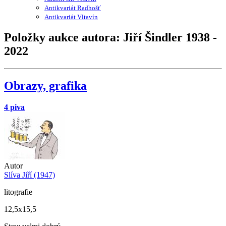
Antikvariát Radhošť
Antikvariát Vltavín
Položky aukce autora: Jiří Šindler 1938 -
2022
Obrazy, grafika
4 piva
Autor
Slíva Jiří (1947)
litografie
12,5x15,5