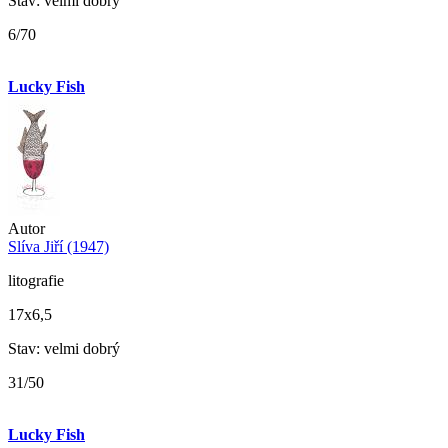
Stav: velmi dobrý
6/70
Lucky Fish
Autor
Slíva Jiří (1947)
litografie
17x6,5
Stav: velmi dobrý
31/50
Lucky Fish