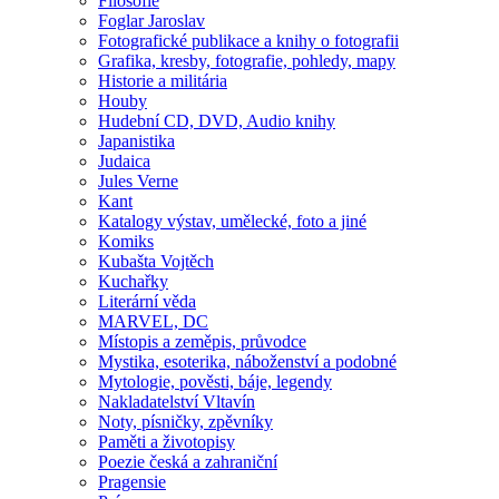
Filosofie
Foglar Jaroslav
Fotografické publikace a knihy o fotografii
Grafika, kresby, fotografie, pohledy, mapy
Historie a militária
Houby
Hudební CD, DVD, Audio knihy
Japanistika
Judaica
Jules Verne
Kant
Katalogy výstav, umělecké, foto a jiné
Komiks
Kubašta Vojtěch
Kuchařky
Literární věda
MARVEL, DC
Místopis a zeměpis, průvodce
Mystika, esoterika, náboženství a podobné
Mytologie, pověsti, báje, legendy
Nakladatelství Vltavín
Noty, písničky, zpěvníky
Paměti a životopisy
Poezie česká a zahraniční
Pragensie