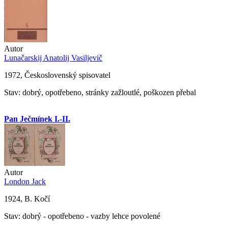
Autor
Lunačarskij Anatolij Vasiljevič
1972, Československý spisovatel
Stav: dobrý, opotřebeno, stránky zažloutlé, poškozen přebal
Pan Ječmínek I.-II.
Autor
London Jack
1924, B. Kočí
Stav: dobrý - opotřebeno - vazby lehce povolené