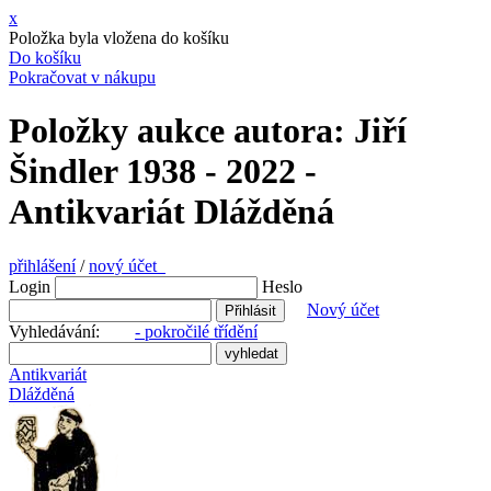
x
Položka byla vložena do košíku
Do košíku
Pokračovat v nákupu
Položky aukce autora: Jiří
Šindler 1938 - 2022 -
Antikvariát Dlážděná
přihlášení
/
nový účet
Login
Heslo
Nový účet
Vyhledávání:
- pokročilé třídění
Antikvariát
Dlážděná