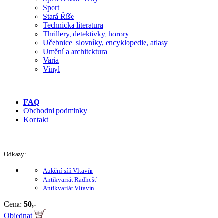
Sport
Stará Říše
Technická literatura
Thrillery, detektivky, horory
Učebnice, slovníky, encyklopedie, atlasy
Umění a architektura
Varia
Vinyl
FAQ
Obchodní podmínky
Kontakt
Odkazy:
Aukční síň Vltavín
Antikvariát Radhošť
Antikvariát Vltavín
Cena:
50,-
Objednat