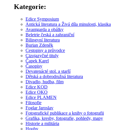
Kategorie:
Edice Symposium
Antická literatura a Živá díla minulosti, klasika
Avantgarda a obálky
Beletrie česká a zahraniční
Bilingvní literatura
Burian Zdeněk
Cestopisy a průvodce
Cizojazyčné tituly
Čapek Karel
Časopisy
Devatenácté stol. a starší
Dětská a dobrodružná literatura
Divadlo, hudba, film
Edice KOD
Edice OKO
Edice PLAMEN
Filosofie
Foglar Jaroslav
Fotografické publikace a knihy o fotografii
Grafika, kresby, fotografie, pohledy, mapy
Historie a militária
Houby