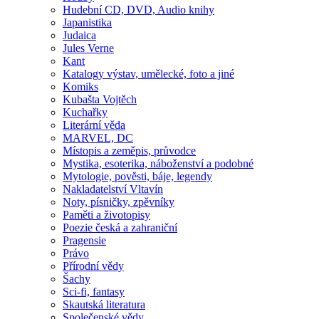
Hudební CD, DVD, Audio knihy
Japanistika
Judaica
Jules Verne
Kant
Katalogy výstav, umělecké, foto a jiné
Komiks
Kubašta Vojtěch
Kuchařky
Literární věda
MARVEL, DC
Místopis a zeměpis, průvodce
Mystika, esoterika, náboženství a podobné
Mytologie, pověsti, báje, legendy
Nakladatelství Vltavín
Noty, písničky, zpěvníky
Paměti a životopisy
Poezie česká a zahraniční
Pragensie
Právo
Přírodní vědy
Šachy
Sci-fi, fantasy
Skautská literatura
Společenské vědy