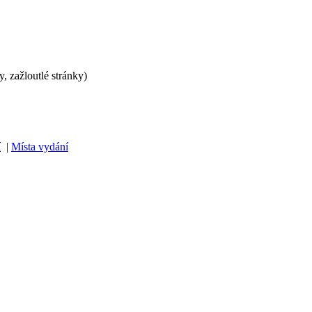
, zažloutlé stránky)
í
|
Místa vydání