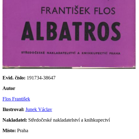
Evid. číslo:
191734-38647
Autor
Flos František
Ilustroval:
Junek Václav
Nakladatel:
Středočeské nakladatelství a knihkupectví
Místo:
Praha