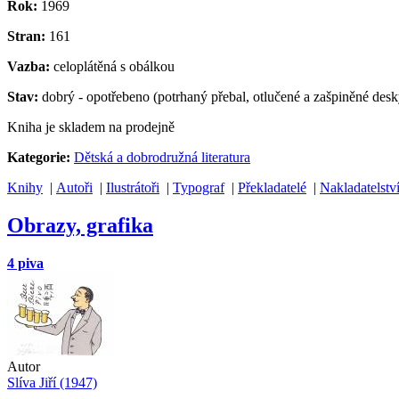
Rok:
1969
Stran:
161
Vazba:
celoplátěná s obálkou
Stav:
dobrý - opotřebeno (potrhaný přebal, otlučené a zašpiněné desky
Kniha je skladem na prodejně
Kategorie:
Dětská a dobrodružná literatura
Knihy
|
Autoři
|
Ilustrátoři
|
Typograf
|
Překladatelé
|
Nakladatelstv
Obrazy, grafika
4 piva
Autor
Slíva Jiří (1947)