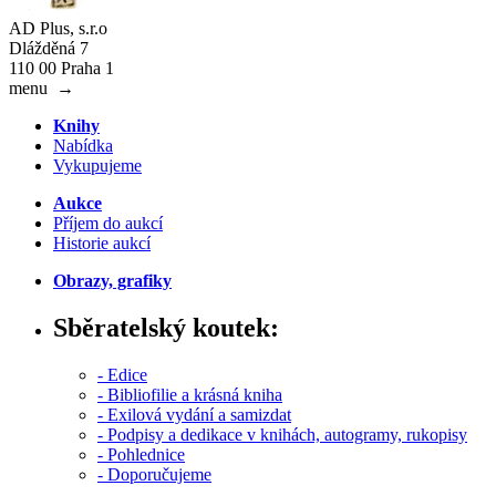
AD Plus, s.r.o
Dlážděná 7
110 00 Praha 1
menu
→
Knihy
Nabídka
Vykupujeme
Aukce
Příjem do aukcí
Historie aukcí
Obrazy, grafiky
Sběratelský koutek:
- Edice
- Bibliofilie a krásná kniha
- Exilová vydání a samizdat
- Podpisy a dedikace v knihách, autogramy, rukopisy
- Pohlednice
- Doporučujeme