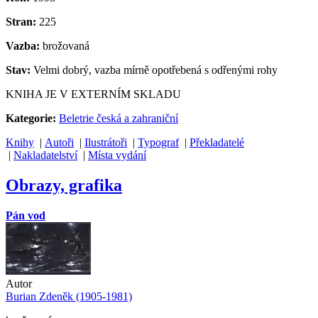
Stran:
225
Vazba:
brožovaná
Stav:
Velmi dobrý, vazba mírně opotřebená s odřenými rohy
KNIHA JE V EXTERNÍM SKLADU
Kategorie:
Beletrie česká a zahraniční
Knihy
|
Autoři
|
Ilustrátoři
|
Typograf
|
Překladatelé
|
Nakladatelství
|
Místa vydání
Obrazy, grafika
Pán vod
Autor
Burian Zdeněk (1905-1981)