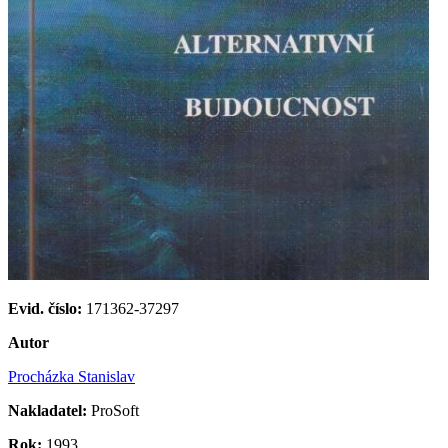
Evid. číslo:
171362-37297
Autor
Procházka Stanislav
Nakladatel:
ProSoft
Rok:
1993