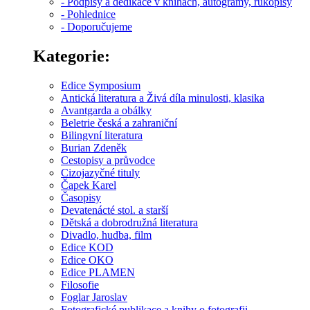
- Podpisy a dedikace v knihách, autogramy, rukopisy
- Pohlednice
- Doporučujeme
Kategorie:
Edice Symposium
Antická literatura a Živá díla minulosti, klasika
Avantgarda a obálky
Beletrie česká a zahraniční
Bilingvní literatura
Burian Zdeněk
Cestopisy a průvodce
Cizojazyčné tituly
Čapek Karel
Časopisy
Devatenácté stol. a starší
Dětská a dobrodružná literatura
Divadlo, hudba, film
Edice KOD
Edice OKO
Edice PLAMEN
Filosofie
Foglar Jaroslav
Fotografické publikace a knihy o fotografii