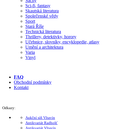
Šachy
Sci-fi, fantasy
Skautská literatura
Společenské vědy
Sport
Stará Říše
Technická literatura
Thrillery, detektivky, horory
Učebnice, slovníky, encyklopedie, atlasy
Umění a architektura
Varia
Vinyl
FAQ
Obchodní podmínky
Kontakt
Odkazy:
Aukční síň Vltavín
Antikvariát Radhošť
Antikvariát Vltavín