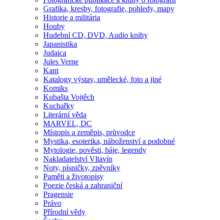
Grafika, kresby, fotografie, pohledy, mapy
Historie a militária
Houby
Hudební CD, DVD, Audio knihy
Japanistika
Judaica
Jules Verne
Kant
Katalogy výstav, umělecké, foto a jiné
Komiks
Kubašta Vojtěch
Kuchařky
Literární věda
MARVEL, DC
Místopis a zeměpis, průvodce
Mystika, esoterika, náboženství a podobné
Mytologie, pověsti, báje, legendy
Nakladatelství Vltavín
Noty, písničky, zpěvníky
Paměti a životopisy
Poezie česká a zahraniční
Pragensie
Právo
Přírodní vědy