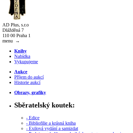
AD Plus, s.r.o
Dlážděná 7
110 00 Praha 1
menu
→
Knihy
Nabídka
Vykupujeme
Aukce
Příjem do aukcí
Historie aukcí
Obrazy, grafiky
Sběratelský koutek:
- Edice
- Bibliofilie a krásná kniha
- Exilová vydání a samizdat