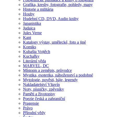
Grafika, kresby, fotografie, pohledy, mapy
Historie a militária
Houby
Hudební CD, DVD, Audio knihy
Japanistika
Judaica
Jules Verne
Kant
Katalogy výstav, umělecké, foto a jiné
Komiks
Kubašta Vojtěch
Kuchařky
Literární věda
MARVEL, DC
Místopis a zeměpis, průvodce
Mystika, esoterika, náboženství a podobné
Mytologie, pověsti, báje, legendy
Nakladatelství Vltavín
Noty, písničky, zpěvníky
Paměti a životopisy
Poezie česká a zahraniční
Pragensie
Právo
Přírodní vědy