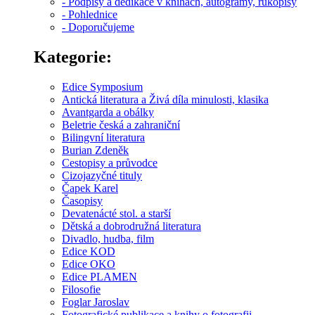
- Podpisy a dedikace v knihách, autogramy, rukopisy
- Pohlednice
- Doporučujeme
Kategorie:
Edice Symposium
Antická literatura a Živá díla minulosti, klasika
Avantgarda a obálky
Beletrie česká a zahraniční
Bilingvní literatura
Burian Zdeněk
Cestopisy a průvodce
Cizojazyčné tituly
Čapek Karel
Časopisy
Devatenácté stol. a starší
Dětská a dobrodružná literatura
Divadlo, hudba, film
Edice KOD
Edice OKO
Edice PLAMEN
Filosofie
Foglar Jaroslav
Fotografické publikace a knihy o fotografii