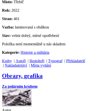
Místo:
Třebíč
Rok:
2022
Stran:
461
Vazba:
laminovaná s obálkou
Stav:
velmi dobrý, mírné opotřebení
Položka není momentálně u nás skladem
Kategorie:
Historie a militária
Knihy
|
Autoři
|
Ilustrátoři
|
Typograf
|
Překladatelé
|
Nakladatelství
|
Místa vydání
Obrazy, grafika
Za polárním kruhem
Autor