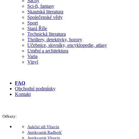
Šachy
Sci-fi, fantasy
Skautská literatura
Společenské vědy
Sport
Stará Říše
Technická literatura
Thrillery, detektivky, horory
Učebnice, slovníky, encyklopedie, atlasy
Umění a architektura
Varia
Vinyl
FAQ
Obchodní podmínky
Kontakt
Odkazy:
Aukční síň Vltavín
Antikvariát Radhošť
Antikvariát Vltavín