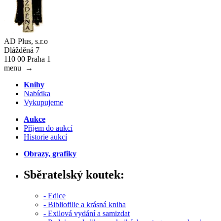
AD Plus, s.r.o
Dlážděná 7
110 00 Praha 1
menu
→
Knihy
Nabídka
Vykupujeme
Aukce
Příjem do aukcí
Historie aukcí
Obrazy, grafiky
Sběratelský koutek:
- Edice
- Bibliofilie a krásná kniha
- Exilová vydání a samizdat