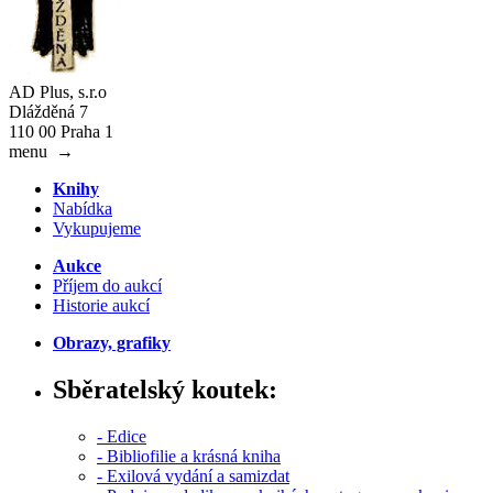
AD Plus, s.r.o
Dlážděná 7
110 00 Praha 1
menu
→
Knihy
Nabídka
Vykupujeme
Aukce
Příjem do aukcí
Historie aukcí
Obrazy, grafiky
Sběratelský koutek:
- Edice
- Bibliofilie a krásná kniha
- Exilová vydání a samizdat