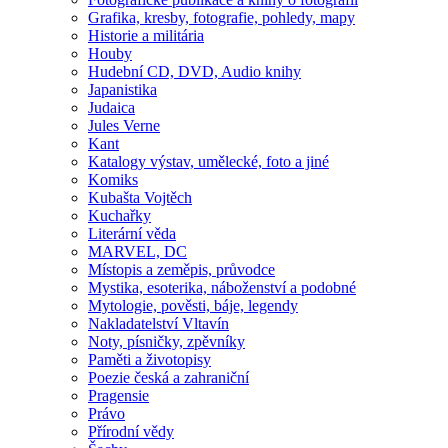
Grafika, kresby, fotografie, pohledy, mapy
Historie a militária
Houby
Hudební CD, DVD, Audio knihy
Japanistika
Judaica
Jules Verne
Kant
Katalogy výstav, umělecké, foto a jiné
Komiks
Kubašta Vojtěch
Kuchařky
Literární věda
MARVEL, DC
Místopis a zeměpis, průvodce
Mystika, esoterika, náboženství a podobné
Mytologie, pověsti, báje, legendy
Nakladatelství Vltavín
Noty, písničky, zpěvníky
Paměti a životopisy
Poezie česká a zahraniční
Pragensie
Právo
Přírodní vědy