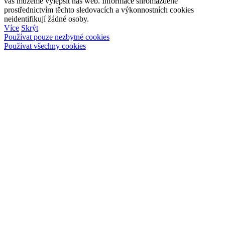
vás můžeme vylepšit náš web. Informace shromážděné
prostřednictvím těchto sledovacích a výkonnostních cookies
neidentifikují žádné osoby.
Více
Skrýt
Používat pouze nezbytné cookies
Používat všechny cookies