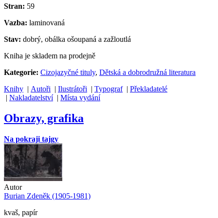
Stran:
59
Vazba:
laminovaná
Stav:
dobrý, obálka ošoupaná a zažloutlá
Kniha je skladem na prodejně
Kategorie:
Cizojazyčné tituly
,
Dětská a dobrodružná literatura
Knihy
|
Autoři
|
Ilustrátoři
|
Typograf
|
Překladatelé
|
Nakladatelství
|
Místa vydání
Obrazy, grafika
Na pokraji tajgy
Autor
Burian Zdeněk (1905-1981)
kvaš, papír