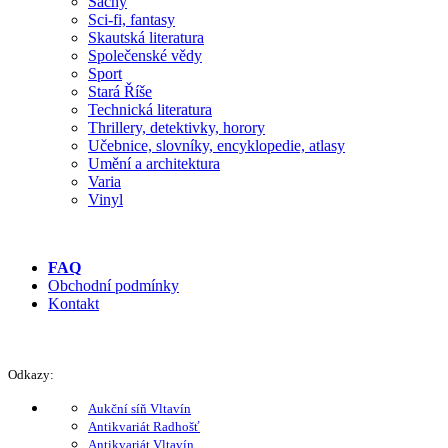
Šachy
Sci-fi, fantasy
Skautská literatura
Společenské vědy
Sport
Stará Říše
Technická literatura
Thrillery, detektivky, horory
Učebnice, slovníky, encyklopedie, atlasy
Umění a architektura
Varia
Vinyl
FAQ
Obchodní podmínky
Kontakt
Odkazy:
Aukční síň Vltavín
Antikvariát Radhošť
Antikvariát Vltavín