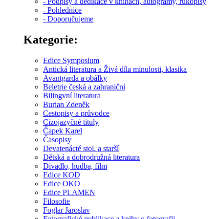
- Podpisy a dedikace v knihách, autogramy, rukopisy
- Pohlednice
- Doporučujeme
Kategorie:
Edice Symposium
Antická literatura a Živá díla minulosti, klasika
Avantgarda a obálky
Beletrie česká a zahraniční
Bilingvní literatura
Burian Zdeněk
Cestopisy a průvodce
Cizojazyčné tituly
Čapek Karel
Časopisy
Devatenácté stol. a starší
Dětská a dobrodružná literatura
Divadlo, hudba, film
Edice KOD
Edice OKO
Edice PLAMEN
Filosofie
Foglar Jaroslav
Fotografické publikace a knihy o fotografii