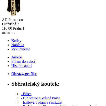
AD Plus, s.r.o
Dlážděná 7
110 00 Praha 1
menu
→
Knihy
Nabídka
Vykupujeme
Aukce
Příjem do aukcí
Historie aukcí
Obrazy, grafiky
Sběratelský koutek:
- Edice
- Bibliofilie a krásná kniha
- Exilová vydání a samizdat