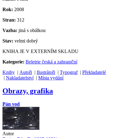
Rok:
2008
Stran:
312
Vazba:
jiná s obálkou
Stav:
velmi dobrý
KNIHA JE V EXTERNÍM SKLADU
Kategorie:
Beletrie česká a zahraniční
Knihy
|
Autoři
|
Ilustrátoři
|
Typograf
|
Překladatelé
|
Nakladatelství
|
Místa vydání
Obrazy, grafika
Pán vod
Autor