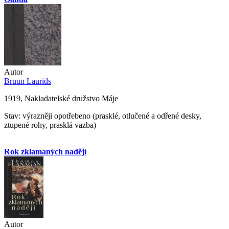
Autor
Bruun Laurids
1919, Nakladatelské družstvo Máje
Stav: výrazněji opotřebeno (prasklé, otlučené a odřené desky,
ztupené rohy, prasklá vazba)
Rok zklamaných nadějí
Autor