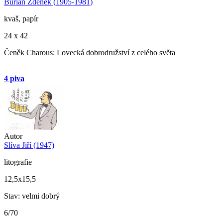
Burian Zdeněk (1905-1981)
kvaš, papír
24 x 42
Čeněk Charous: Lovecká dobrodružství z celého světa
4 piva
Autor
Slíva Jiří (1947)
litografie
12,5x15,5
Stav: velmi dobrý
6/70