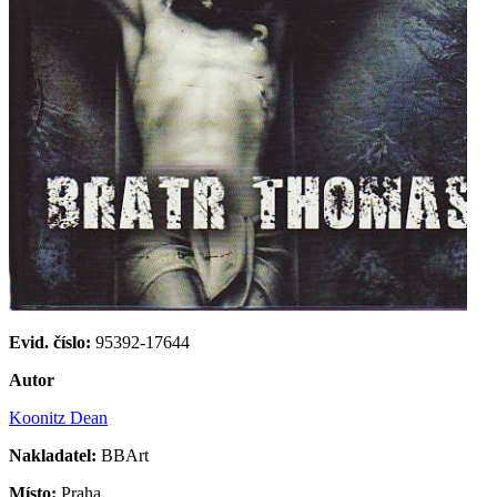
Evid. číslo:
95392-17644
Autor
Koonitz Dean
Nakladatel:
BBArt
Místo:
Praha