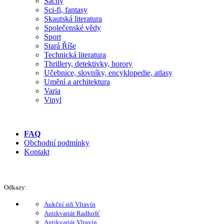
Šachy
Sci-fi, fantasy
Skautská literatura
Společenské vědy
Sport
Stará Říše
Technická literatura
Thrillery, detektivky, horory
Učebnice, slovníky, encyklopedie, atlasy
Umění a architektura
Varia
Vinyl
FAQ
Obchodní podmínky
Kontakt
Odkazy:
Aukční síň Vltavín
Antikvariát Radhošť
Antikvariát Vltavín