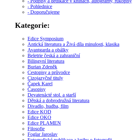
- Podpisy a dedikace v knihách, autogramy, rukopisy
- Pohlednice
- Doporučujeme
Kategorie:
Edice Symposium
Antická literatura a Živá díla minulosti, klasika
Avantgarda a obálky
Beletrie česká a zahraniční
Bilingvní literatura
Burian Zdeněk
Cestopisy a průvodce
Cizojazyčné tituly
Čapek Karel
Časopisy
Devatenácté stol. a starší
Dětská a dobrodružná literatura
Divadlo, hudba, film
Edice KOD
Edice OKO
Edice PLAMEN
Filosofie
Foglar Jaroslav
Fotografické publikace a knihy o fotografii