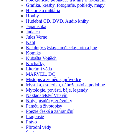
Grafika, kresby, fotografie, pohledy, mapy
Historie a militária
Houby
Hudební CD, DVD, Audio knihy
Japanistika
Judaica
Jules Verne
Kant
Katalogy výstav, umělecké, foto a jiné
Komiks
Kubašta Vojtěch
Kuchařky
Literární věda
MARVEL, DC
Místopis a zeměpis, průvodce
Mystika, esoterika, náboženství a podobné
Mytologie, pověsti, báje, legendy
Nakladatelství Vltavín
Noty, písničky, zpěvníky
Paměti a životopisy
Poezie česká a zahraniční
Pragensie
Právo
Přírodní vědy