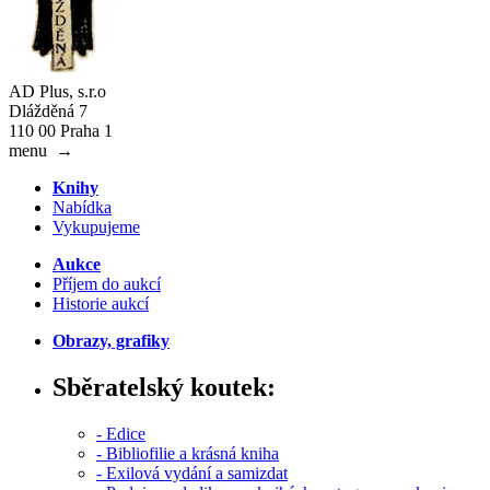
AD Plus, s.r.o
Dlážděná 7
110 00 Praha 1
menu
→
Knihy
Nabídka
Vykupujeme
Aukce
Příjem do aukcí
Historie aukcí
Obrazy, grafiky
Sběratelský koutek:
- Edice
- Bibliofilie a krásná kniha
- Exilová vydání a samizdat