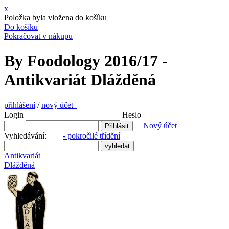
x
Položka byla vložena do košíku
Do košíku
Pokračovat v nákupu
By Foodology 2016/17 -
Antikvariát Dlážděná
přihlášení
/
nový účet
Login
Heslo
Nový účet
Vyhledávání:
- pokročilé třídění
Antikvariát
Dlážděná