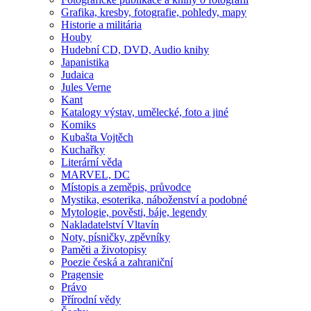
Grafika, kresby, fotografie, pohledy, mapy
Historie a militária
Houby
Hudební CD, DVD, Audio knihy
Japanistika
Judaica
Jules Verne
Kant
Katalogy výstav, umělecké, foto a jiné
Komiks
Kubašta Vojtěch
Kuchařky
Literární věda
MARVEL, DC
Místopis a zeměpis, průvodce
Mystika, esoterika, náboženství a podobné
Mytologie, pověsti, báje, legendy
Nakladatelství Vltavín
Noty, písničky, zpěvníky
Paměti a životopisy
Poezie česká a zahraniční
Pragensie
Právo
Přírodní vědy