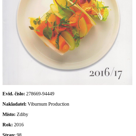
Evid. číslo:
278669-94449
Nakladatel:
Viburnum Production
Místo:
Zdiby
Rok:
2016
Stran:
98