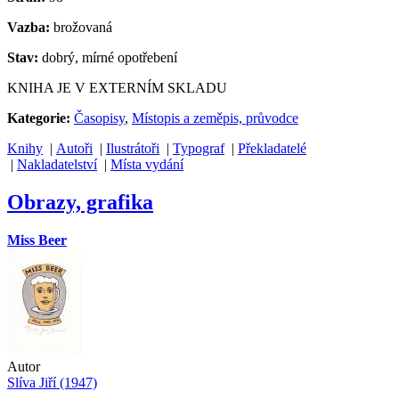
Vazba:
brožovaná
Stav:
dobrý, mírné opotřebení
KNIHA JE V EXTERNÍM SKLADU
Kategorie:
Časopisy
,
Místopis a zeměpis, průvodce
Knihy
|
Autoři
|
Ilustrátoři
|
Typograf
|
Překladatelé
|
Nakladatelství
|
Místa vydání
Obrazy, grafika
Miss Beer
Autor
Slíva Jiří (1947)