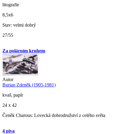
litografie
8,5x6
Stav: velmi dobrý
27/55
Za polárním kruhem
Autor
Burian Zdeněk (1905-1981)
kvaš, papír
24 x 42
Čeněk Charous: Lovecká dobrodružství z celého světa
4 piva