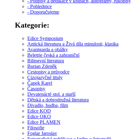
- Podpisy a dedikace v knihách, autogramy, rukopisy
- Pohlednice
- Doporučujeme
Kategorie:
Edice Symposium
Antická literatura a Živá díla minulosti, klasika
Avantgarda a obálky
Beletrie česká a zahraniční
Bilingvní literatura
Burian Zdeněk
Cestopisy a průvodce
Cizojazyčné tituly
Čapek Karel
Časopisy
Devatenácté stol. a starší
Dětská a dobrodružná literatura
Divadlo, hudba, film
Edice KOD
Edice OKO
Edice PLAMEN
Filosofie
Foglar Jaroslav
Fotografické publikace a knihy o fotografii