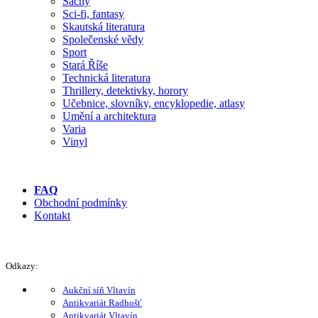
Šachy
Sci-fi, fantasy
Skautská literatura
Společenské vědy
Sport
Stará Říše
Technická literatura
Thrillery, detektivky, horory
Učebnice, slovníky, encyklopedie, atlasy
Umění a architektura
Varia
Vinyl
FAQ
Obchodní podmínky
Kontakt
Odkazy:
Aukční síň Vltavín
Antikvariát Radhošť
Antikvariát Vltavín