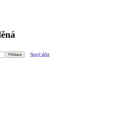
děná
Nový účet