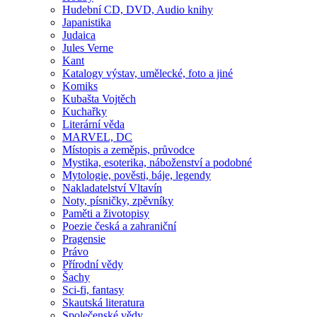
Hudební CD, DVD, Audio knihy
Japanistika
Judaica
Jules Verne
Kant
Katalogy výstav, umělecké, foto a jiné
Komiks
Kubašta Vojtěch
Kuchařky
Literární věda
MARVEL, DC
Místopis a zeměpis, průvodce
Mystika, esoterika, náboženství a podobné
Mytologie, pověsti, báje, legendy
Nakladatelství Vltavín
Noty, písničky, zpěvníky
Paměti a životopisy
Poezie česká a zahraniční
Pragensie
Právo
Přírodní vědy
Šachy
Sci-fi, fantasy
Skautská literatura
Společenské vědy