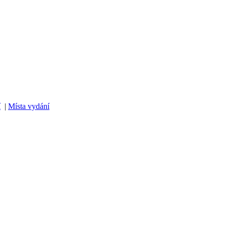
í
|
Místa vydání