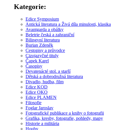
Kategorie:
Edice Symposium
Antická literatura a Živá díla minulosti, klasika
Avantgarda a obálky
Beletrie česká a zahraniční
Bilingvní literatura
Burian Zdeněk
Cestopisy a průvodce
Cizojazyčné tituly
Čapek Karel
Časopisy
Devatenácté stol. a starší
Dětská a dobrodružná literatura
Divadlo, hudba, film
Edice KOD
Edice OKO
Edice PLAMEN
Filosofie
Foglar Jaroslav
Fotografické publikace a knihy o fotografii
Grafika, kresby, fotografie, pohledy, mapy
Historie a militária
Houby