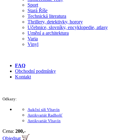
Sport
Stará Říše
Technická literatura
Thrillery, detektivky, horory
Učebnice, slovníky, encyklopedie, atlasy
Umění a architektura
Varia
Vinyl
FAQ
Obchodní podmínky
Kontakt
Odkazy:
Aukční síň Vltavín
Antikvariát Radhošť
Antikvariát Vltavín
Cena:
200,-
Objednat