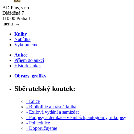
AD Plus, s.r.o
Dlážděná 7
110 00 Praha 1
menu
→
Knihy
Nabídka
Vykupujeme
Aukce
Příjem do aukcí
Historie aukcí
Obrazy, grafiky
Sběratelský koutek:
- Edice
- Bibliofilie a krásná kniha
- Exilová vydání a samizdat
- Podpisy a dedikace v knihách, autogramy, rukopisy
- Pohlednice
- Doporučujeme