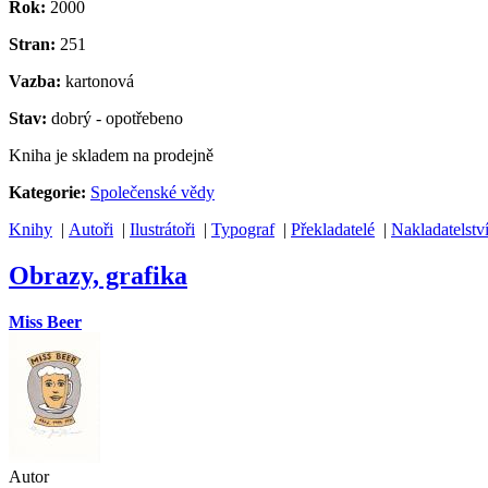
Rok:
2000
Stran:
251
Vazba:
kartonová
Stav:
dobrý - opotřebeno
Kniha je skladem na prodejně
Kategorie:
Společenské vědy
Knihy
|
Autoři
|
Ilustrátoři
|
Typograf
|
Překladatelé
|
Nakladatelstv
Obrazy, grafika
Miss Beer
Autor