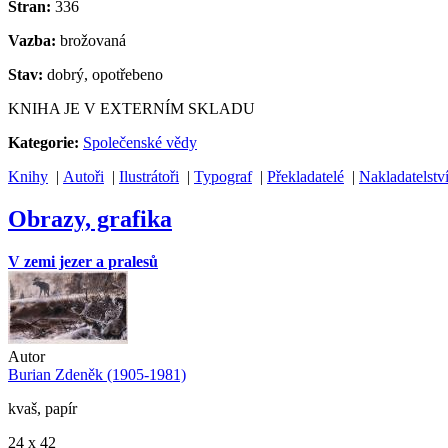
Stran:
336
Vazba:
brožovaná
Stav:
dobrý, opotřebeno
KNIHA JE V EXTERNÍM SKLADU
Kategorie:
Společenské vědy
Knihy
|
Autoři
|
Ilustrátoři
|
Typograf
|
Překladatelé
|
Nakladatelstv
Obrazy, grafika
V zemi jezer a pralesů
Autor
Burian Zdeněk (1905-1981)
kvaš, papír
24 x 42