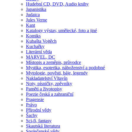
Hudební CD, DVD, Audio knihy
Japanistika
Judaica
Jules Verne
Kant
Katalogy výstav, umělecké, foto a jiné
Komiks
Kubašta Vojtěch
Kuchařky
Literární věda
MARVEL, DC
Místopis a zeměpis, průvodce
Mystika, esoterika, náboženství a podobné
Mytologie, pověsti, báje, legendy
Nakladatelství Vltavín
Noty, písničky, zpěvníky
Paměti a životopisy
Poezie česká a zahraniční
Pragensie
Právo
Přírodní vědy
Šachy
Sci-fi, fantasy
Skautská literatura
Společenské vědy