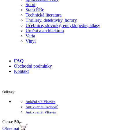
Sport
Stará Říše
Technická literatura
Thrillery, detektivky, horory
Učebnice, slovníky, encyklopedie, atlasy
Umění a architektura
Varia
Vinyl
FAQ
Obchodní podmínky
Kontakt
Odkazy:
Aukční síň Vltavín
Antikvariát Radhošť
Antikvariát Vltavín
Cena:
50,-
Objednat