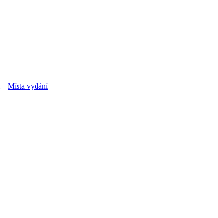
í
|
Místa vydání