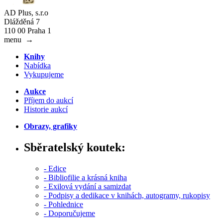
AD Plus, s.r.o
Dlážděná 7
110 00 Praha 1
menu
→
Knihy
Nabídka
Vykupujeme
Aukce
Příjem do aukcí
Historie aukcí
Obrazy, grafiky
Sběratelský koutek:
- Edice
- Bibliofilie a krásná kniha
- Exilová vydání a samizdat
- Podpisy a dedikace v knihách, autogramy, rukopisy
- Pohlednice
- Doporučujeme