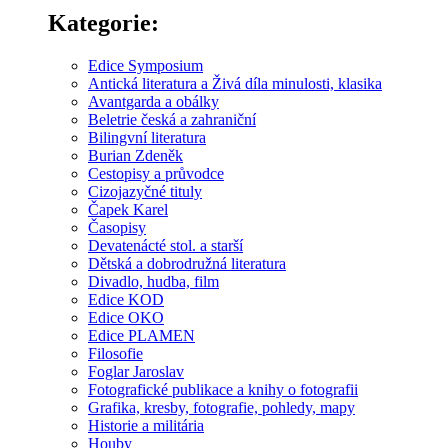
Kategorie:
Edice Symposium
Antická literatura a Živá díla minulosti, klasika
Avantgarda a obálky
Beletrie česká a zahraniční
Bilingvní literatura
Burian Zdeněk
Cestopisy a průvodce
Cizojazyčné tituly
Čapek Karel
Časopisy
Devatenácté stol. a starší
Dětská a dobrodružná literatura
Divadlo, hudba, film
Edice KOD
Edice OKO
Edice PLAMEN
Filosofie
Foglar Jaroslav
Fotografické publikace a knihy o fotografii
Grafika, kresby, fotografie, pohledy, mapy
Historie a militária
Houby