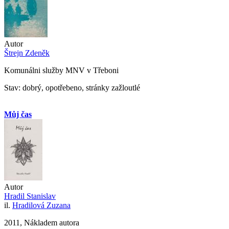
Autor
Štrejn Zdeněk
Komunálni služby MNV v Třeboni
Stav: dobrý, opotřebeno, stránky zažloutlé
Můj čas
Autor
Hradil Stanislav
il.
Hradilová Zuzana
2011, Nákladem autora