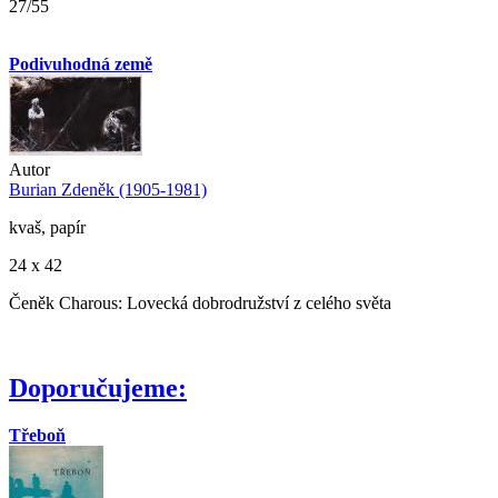
27/55
Podivuhodná země
Autor
Burian Zdeněk (1905-1981)
kvaš, papír
24 x 42
Čeněk Charous: Lovecká dobrodružství z celého světa
Doporučujeme:
Třeboň