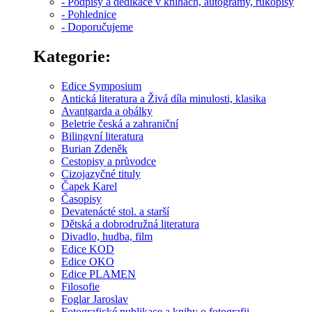
- Podpisy a dedikace v knihách, autogramy, rukopisy
- Pohlednice
- Doporučujeme
Kategorie:
Edice Symposium
Antická literatura a Živá díla minulosti, klasika
Avantgarda a obálky
Beletrie česká a zahraniční
Bilingvní literatura
Burian Zdeněk
Cestopisy a průvodce
Cizojazyčné tituly
Čapek Karel
Časopisy
Devatenácté stol. a starší
Dětská a dobrodružná literatura
Divadlo, hudba, film
Edice KOD
Edice OKO
Edice PLAMEN
Filosofie
Foglar Jaroslav
Fotografické publikace a knihy o fotografii