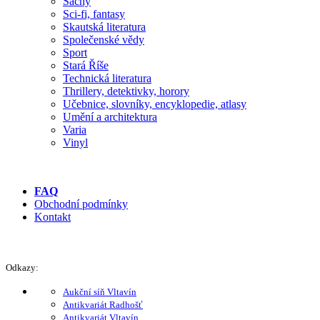
Šachy
Sci-fi, fantasy
Skautská literatura
Společenské vědy
Sport
Stará Říše
Technická literatura
Thrillery, detektivky, horory
Učebnice, slovníky, encyklopedie, atlasy
Umění a architektura
Varia
Vinyl
FAQ
Obchodní podmínky
Kontakt
Odkazy:
Aukční síň Vltavín
Antikvariát Radhošť
Antikvariát Vltavín