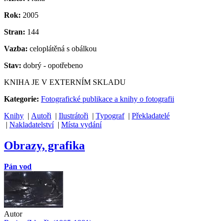
Rok:
2005
Stran:
144
Vazba:
celoplátěná s obálkou
Stav:
dobrý - opotřebeno
KNIHA JE V EXTERNÍM SKLADU
Kategorie:
Fotografické publikace a knihy o fotografii
Knihy
|
Autoři
|
Ilustrátoři
|
Typograf
|
Překladatelé
|
Nakladatelství
|
Místa vydání
Obrazy, grafika
Pán vod
Autor