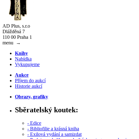
AD Plus, s.r.o
Dlážděná 7
110 00 Praha 1
menu
→
Knihy
Nabídka
Vykupujeme
Aukce
Příjem do aukcí
Historie aukcí
Obrazy, grafiky
Sběratelský koutek:
- Edice
- Bibliofilie a krásná kniha
- Exilová vydání a samizdat