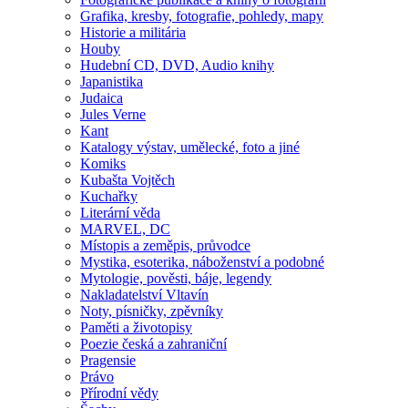
Grafika, kresby, fotografie, pohledy, mapy
Historie a militária
Houby
Hudební CD, DVD, Audio knihy
Japanistika
Judaica
Jules Verne
Kant
Katalogy výstav, umělecké, foto a jiné
Komiks
Kubašta Vojtěch
Kuchařky
Literární věda
MARVEL, DC
Místopis a zeměpis, průvodce
Mystika, esoterika, náboženství a podobné
Mytologie, pověsti, báje, legendy
Nakladatelství Vltavín
Noty, písničky, zpěvníky
Paměti a životopisy
Poezie česká a zahraniční
Pragensie
Právo
Přírodní vědy