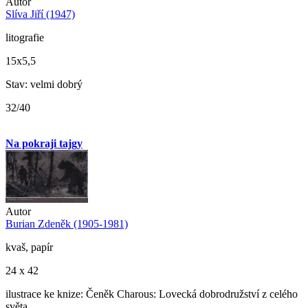
Autor
Slíva Jiří (1947)
litografie
15x5,5
Stav: velmi dobrý
32/40
Na pokraji tajgy
Autor
Burian Zdeněk (1905-1981)
kvaš, papír
24 x 42
ilustrace ke knize: Čeněk Charous: Lovecká dobrodružství z celého
světa