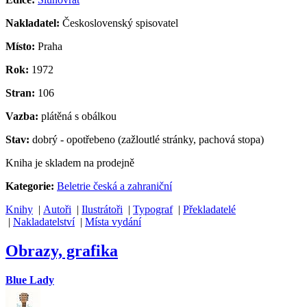
Nakladatel:
Československý spisovatel
Místo:
Praha
Rok:
1972
Stran:
106
Vazba:
plátěná s obálkou
Stav:
dobrý - opotřebeno (zažloutlé stránky, pachová stopa)
Kniha je skladem na prodejně
Kategorie:
Beletrie česká a zahraniční
Knihy
|
Autoři
|
Ilustrátoři
|
Typograf
|
Překladatelé
|
Nakladatelství
|
Místa vydání
Obrazy, grafika
Blue Lady