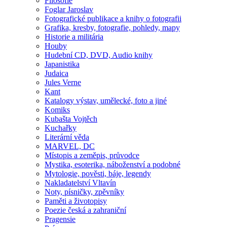
Filosofie
Foglar Jaroslav
Fotografické publikace a knihy o fotografii
Grafika, kresby, fotografie, pohledy, mapy
Historie a militária
Houby
Hudební CD, DVD, Audio knihy
Japanistika
Judaica
Jules Verne
Kant
Katalogy výstav, umělecké, foto a jiné
Komiks
Kubašta Vojtěch
Kuchařky
Literární věda
MARVEL, DC
Místopis a zeměpis, průvodce
Mystika, esoterika, náboženství a podobné
Mytologie, pověsti, báje, legendy
Nakladatelství Vltavín
Noty, písničky, zpěvníky
Paměti a životopisy
Poezie česká a zahraniční
Pragensie