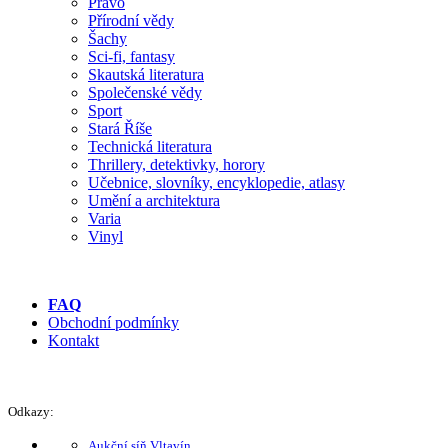
Právo
Přírodní vědy
Šachy
Sci-fi, fantasy
Skautská literatura
Společenské vědy
Sport
Stará Říše
Technická literatura
Thrillery, detektivky, horory
Učebnice, slovníky, encyklopedie, atlasy
Umění a architektura
Varia
Vinyl
FAQ
Obchodní podmínky
Kontakt
Odkazy:
Aukční síň Vltavín