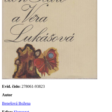
Evid. číslo:
278061-93823
Autor
Benešová Božena
Edice:
Slunovrat