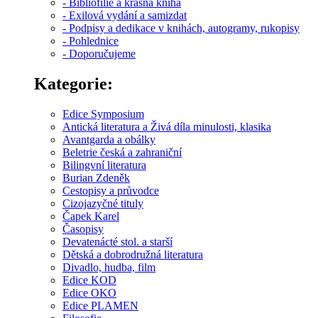
- Bibliofilie a krásná kniha
- Exilová vydání a samizdat
- Podpisy a dedikace v knihách, autogramy, rukopisy
- Pohlednice
- Doporučujeme
Kategorie:
Edice Symposium
Antická literatura a Živá díla minulosti, klasika
Avantgarda a obálky
Beletrie česká a zahraniční
Bilingvní literatura
Burian Zdeněk
Cestopisy a průvodce
Cizojazyčné tituly
Čapek Karel
Časopisy
Devatenácté stol. a starší
Dětská a dobrodružná literatura
Divadlo, hudba, film
Edice KOD
Edice OKO
Edice PLAMEN