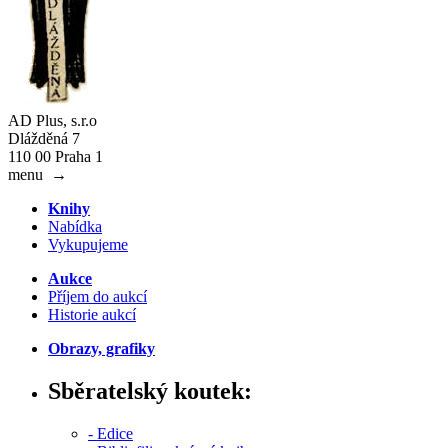
AD Plus, s.r.o
Dlážděná 7
110 00 Praha 1
menu
→
Knihy
Nabídka
Vykupujeme
Aukce
Příjem do aukcí
Historie aukcí
Obrazy, grafiky
Sběratelský koutek:
- Edice