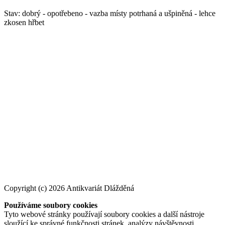
Stav: dobrý - opotřebeno - vazba místy potrhaná a ušpiněná - lehce
zkosen hřbet
Copyright (c) 2026 Antikvariát Dlážděná
Používáme soubory cookies
Tyto webové stránky používají soubory cookies a další nástroje
sloužící ke správné funkčnosti stránek, analýzy návštěvnosti