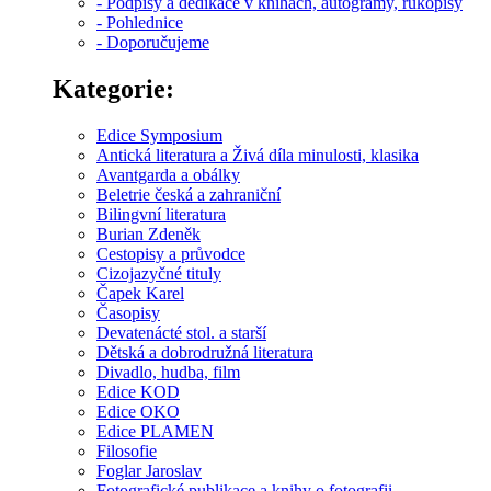
- Podpisy a dedikace v knihách, autogramy, rukopisy
- Pohlednice
- Doporučujeme
Kategorie:
Edice Symposium
Antická literatura a Živá díla minulosti, klasika
Avantgarda a obálky
Beletrie česká a zahraniční
Bilingvní literatura
Burian Zdeněk
Cestopisy a průvodce
Cizojazyčné tituly
Čapek Karel
Časopisy
Devatenácté stol. a starší
Dětská a dobrodružná literatura
Divadlo, hudba, film
Edice KOD
Edice OKO
Edice PLAMEN
Filosofie
Foglar Jaroslav
Fotografické publikace a knihy o fotografii