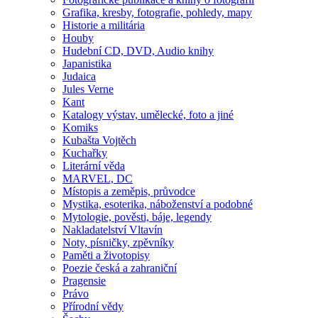
Grafika, kresby, fotografie, pohledy, mapy
Historie a militária
Houby
Hudební CD, DVD, Audio knihy
Japanistika
Judaica
Jules Verne
Kant
Katalogy výstav, umělecké, foto a jiné
Komiks
Kubašta Vojtěch
Kuchařky
Literární věda
MARVEL, DC
Místopis a zeměpis, průvodce
Mystika, esoterika, náboženství a podobné
Mytologie, pověsti, báje, legendy
Nakladatelství Vltavín
Noty, písničky, zpěvníky
Paměti a životopisy
Poezie česká a zahraniční
Pragensie
Právo
Přírodní vědy