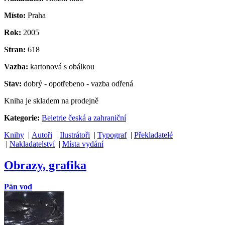
Místo:
Praha
Rok:
2005
Stran:
618
Vazba:
kartonová s obálkou
Stav:
dobrý - opotřebeno - vazba odřená
Kniha je skladem na prodejně
Kategorie:
Beletrie česká a zahraniční
Knihy
|
Autoři
|
Ilustrátoři
|
Typograf
|
Překladatelé
|
Nakladatelství
|
Místa vydání
Obrazy, grafika
Pán vod