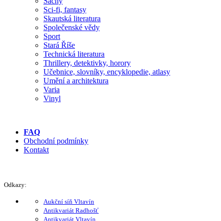
Šachy
Sci-fi, fantasy
Skautská literatura
Společenské vědy
Sport
Stará Říše
Technická literatura
Thrillery, detektivky, horory
Učebnice, slovníky, encyklopedie, atlasy
Umění a architektura
Varia
Vinyl
FAQ
Obchodní podmínky
Kontakt
Odkazy:
Aukční síň Vltavín
Antikvariát Radhošť
Antikvariát Vltavín