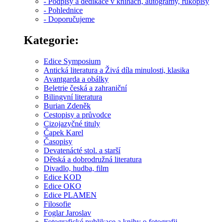
- Podpisy a dedikace v knihách, autogramy, rukopisy
- Pohlednice
- Doporučujeme
Kategorie:
Edice Symposium
Antická literatura a Živá díla minulosti, klasika
Avantgarda a obálky
Beletrie česká a zahraniční
Bilingvní literatura
Burian Zdeněk
Cestopisy a průvodce
Cizojazyčné tituly
Čapek Karel
Časopisy
Devatenácté stol. a starší
Dětská a dobrodružná literatura
Divadlo, hudba, film
Edice KOD
Edice OKO
Edice PLAMEN
Filosofie
Foglar Jaroslav
Fotografické publikace a knihy o fotografii