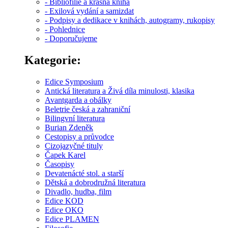
- Bibliofilie a krásná kniha
- Exilová vydání a samizdat
- Podpisy a dedikace v knihách, autogramy, rukopisy
- Pohlednice
- Doporučujeme
Kategorie:
Edice Symposium
Antická literatura a Živá díla minulosti, klasika
Avantgarda a obálky
Beletrie česká a zahraniční
Bilingvní literatura
Burian Zdeněk
Cestopisy a průvodce
Cizojazyčné tituly
Čapek Karel
Časopisy
Devatenácté stol. a starší
Dětská a dobrodružná literatura
Divadlo, hudba, film
Edice KOD
Edice OKO
Edice PLAMEN