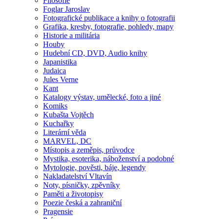
Filosofie
Foglar Jaroslav
Fotografické publikace a knihy o fotografii
Grafika, kresby, fotografie, pohledy, mapy
Historie a militária
Houby
Hudební CD, DVD, Audio knihy
Japanistika
Judaica
Jules Verne
Kant
Katalogy výstav, umělecké, foto a jiné
Komiks
Kubašta Vojtěch
Kuchařky
Literární věda
MARVEL, DC
Místopis a zeměpis, průvodce
Mystika, esoterika, náboženství a podobné
Mytologie, pověsti, báje, legendy
Nakladatelství Vltavín
Noty, písničky, zpěvníky
Paměti a životopisy
Poezie česká a zahraniční
Pragensie