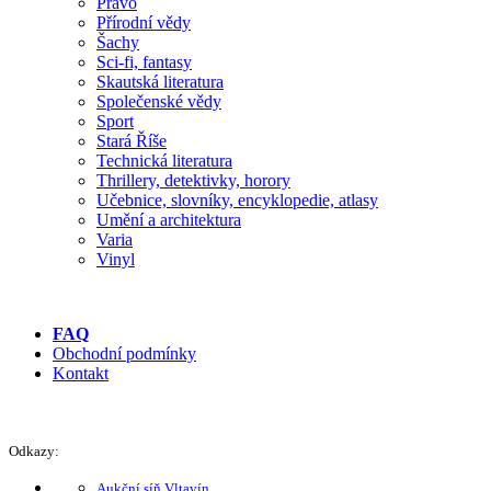
Právo
Přírodní vědy
Šachy
Sci-fi, fantasy
Skautská literatura
Společenské vědy
Sport
Stará Říše
Technická literatura
Thrillery, detektivky, horory
Učebnice, slovníky, encyklopedie, atlasy
Umění a architektura
Varia
Vinyl
FAQ
Obchodní podmínky
Kontakt
Odkazy:
Aukční síň Vltavín