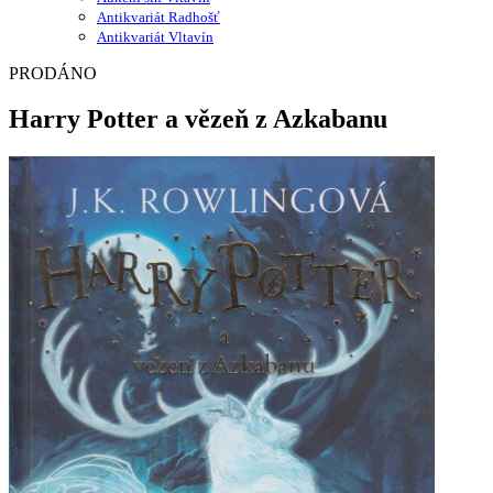
Antikvariát Radhošť
Antikvariát Vltavín
PRODÁNO
Harry Potter a vězeň z Azkabanu