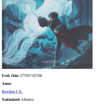
Evid. číslo:
277057-92708
Autor
Rowling J. K.
Nakladatel:
Albatros