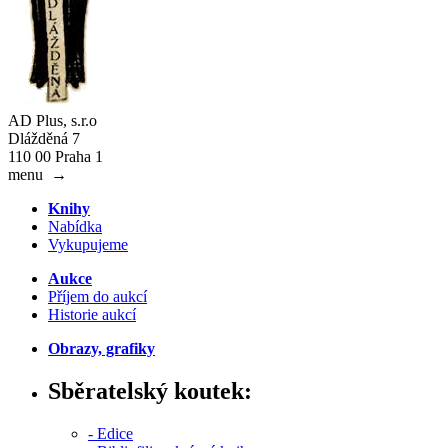
AD Plus, s.r.o
Dlážděná 7
110 00 Praha 1
menu
→
Knihy
Nabídka
Vykupujeme
Aukce
Příjem do aukcí
Historie aukcí
Obrazy, grafiky
Sběratelský koutek:
- Edice