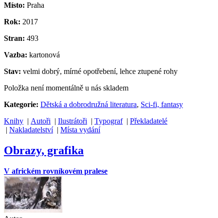
Místo:
Praha
Rok:
2017
Stran:
493
Vazba:
kartonová
Stav:
velmi dobrý, mírné opotřebení, lehce ztupené rohy
Položka není momentálně u nás skladem
Kategorie:
Dětská a dobrodružná literatura
,
Sci-fi, fantasy
Knihy
|
Autoři
|
Ilustrátoři
|
Typograf
|
Překladatelé
|
Nakladatelství
|
Místa vydání
Obrazy, grafika
V africkém rovníkovém pralese