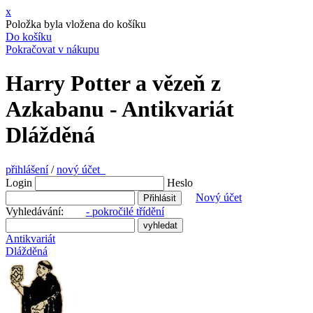
x
Položka byla vložena do košíku
Do košíku
Pokračovat v nákupu
Harry Potter a vězeň z
Azkabanu - Antikvariát
Dlážděná
přihlášení
/
nový účet
Login
Heslo
Nový účet
Vyhledávání:
- pokročilé třídění
Antikvariát
Dlážděná