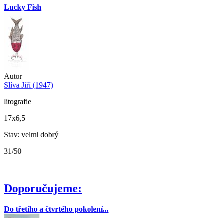
Lucky Fish
Autor
Slíva Jiří (1947)
litografie
17x6,5
Stav: velmi dobrý
31/50
Doporučujeme:
Do třetího a čtvrtého pokolení...