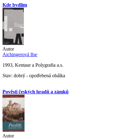
Kde bydlím
Autor
Aichingerová Ilse
1993, Kentaur a Polygrafia a.s.
Stav: dobrý - opotřebená obálka
Pověsti českých hradů a zámků
Autor