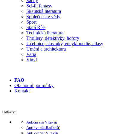
Šachy
Sci-fi, fantasy
Skautská literatura
Společenské vědy
Sport
Stará Říše
Technická literatura
Thrillery, detektivky, horory
Učebnice, slovníky, encyklopedie, atlasy
Umění a architektura
Varia
Vinyl
FAQ
Obchodní podmínky
Kontakt
Odkazy:
Aukční síň Vltavín
Antikvariát Radhošť
Antikvariát Vltavín