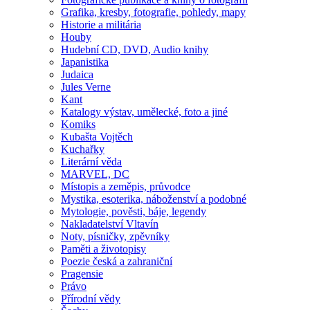
Grafika, kresby, fotografie, pohledy, mapy
Historie a militária
Houby
Hudební CD, DVD, Audio knihy
Japanistika
Judaica
Jules Verne
Kant
Katalogy výstav, umělecké, foto a jiné
Komiks
Kubašta Vojtěch
Kuchařky
Literární věda
MARVEL, DC
Místopis a zeměpis, průvodce
Mystika, esoterika, náboženství a podobné
Mytologie, pověsti, báje, legendy
Nakladatelství Vltavín
Noty, písničky, zpěvníky
Paměti a životopisy
Poezie česká a zahraniční
Pragensie
Právo
Přírodní vědy