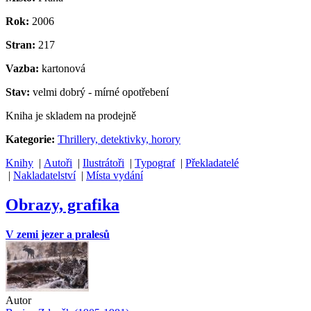
Rok:
2006
Stran:
217
Vazba:
kartonová
Stav:
velmi dobrý - mírné opotřebení
Kniha je skladem na prodejně
Kategorie:
Thrillery, detektivky, horory
Knihy
|
Autoři
|
Ilustrátoři
|
Typograf
|
Překladatelé
|
Nakladatelství
|
Místa vydání
Obrazy, grafika
V zemi jezer a pralesů
Autor