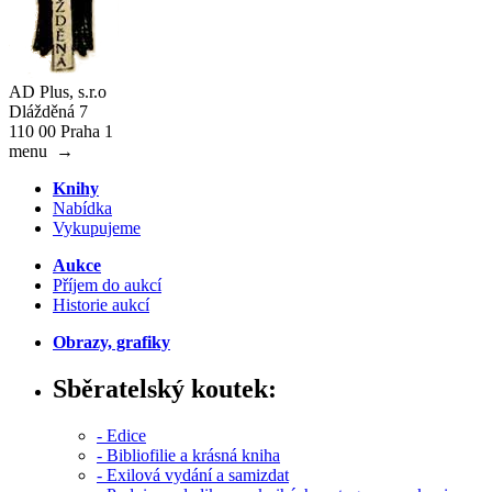
AD Plus, s.r.o
Dlážděná 7
110 00 Praha 1
menu
→
Knihy
Nabídka
Vykupujeme
Aukce
Příjem do aukcí
Historie aukcí
Obrazy, grafiky
Sběratelský koutek:
- Edice
- Bibliofilie a krásná kniha
- Exilová vydání a samizdat