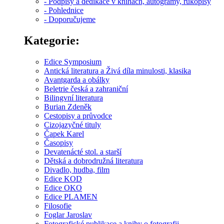
- Podpisy a dedikace v knihách, autogramy, rukopisy
- Pohlednice
- Doporučujeme
Kategorie:
Edice Symposium
Antická literatura a Živá díla minulosti, klasika
Avantgarda a obálky
Beletrie česká a zahraniční
Bilingvní literatura
Burian Zdeněk
Cestopisy a průvodce
Cizojazyčné tituly
Čapek Karel
Časopisy
Devatenácté stol. a starší
Dětská a dobrodružná literatura
Divadlo, hudba, film
Edice KOD
Edice OKO
Edice PLAMEN
Filosofie
Foglar Jaroslav
Fotografické publikace a knihy o fotografii