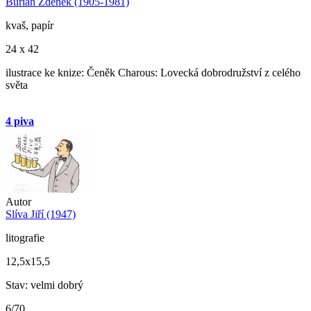
Burian Zdeněk (1905-1981)
kvaš, papír
24 x 42
ilustrace ke knize: Čeněk Charous: Lovecká dobrodružství z celého
světa
4 piva
Autor
Slíva Jiří (1947)
litografie
12,5x15,5
Stav: velmi dobrý
6/70