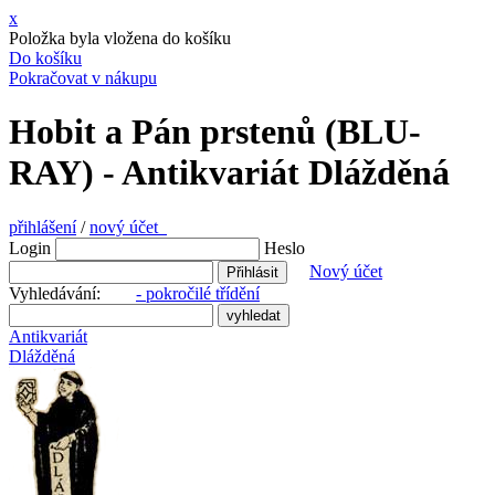
x
Položka byla vložena do košíku
Do košíku
Pokračovat v nákupu
Hobit a Pán prstenů (BLU-
RAY) - Antikvariát Dlážděná
přihlášení
/
nový účet
Login
Heslo
Nový účet
Vyhledávání:
- pokročilé třídění
Antikvariát
Dlážděná