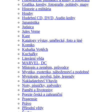
Grafika, kresby, fotografie, pohledy, mapy
Historie a militária
Houby
Hudební CD, DVD, Audio knihy
Japanistika
Judaica
Jules Verne
Kant
Katalogy výstav, umělecké, foto a jiné
Komiks
Kubašta Vojtěch
Kuchařky
Literární věda
MARVEL, DC
Místopis a zeměpis, průvodce
Mystika, esoterika, náboženství a podobné
Mytologie, pověsti, báje, legendy
Nakladatelství Vltavín
Noty, písničky, zpěvníky
Paměti a životopisy
Poezie česká a zahraniční
Pragensie
Právo
Přírodní vědy