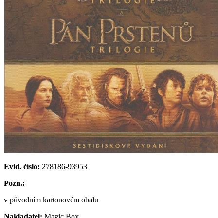
Evid. číslo:
278186-93953
Pozn.:
v původním kartonovém obalu
Nakladatel:
Magic Box