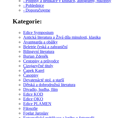
- Podpisy a dedikace v knihách, autogramy, rukopisy
- Pohlednice
- Doporučujeme
Kategorie:
Edice Symposium
Antická literatura a Živá díla minulosti, klasika
Avantgarda a obálky
Beletrie česká a zahraniční
Bilingvní literatura
Burian Zdeněk
Cestopisy a průvodce
Cizojazyčné tituly
Čapek Karel
Časopisy
Devatenácté stol. a starší
Dětská a dobrodružná literatura
Divadlo, hudba, film
Edice KOD
Edice OKO
Edice PLAMEN
Filosofie
Foglar Jaroslav
Fotografické publikace a knihy o fotografii