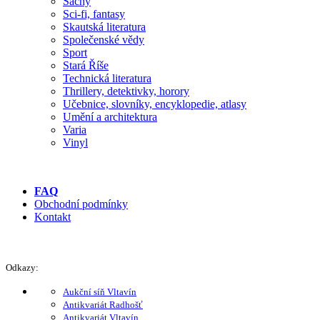
Šachy
Sci-fi, fantasy
Skautská literatura
Společenské vědy
Sport
Stará Říše
Technická literatura
Thrillery, detektivky, horory
Učebnice, slovníky, encyklopedie, atlasy
Umění a architektura
Varia
Vinyl
FAQ
Obchodní podmínky
Kontakt
Odkazy:
Aukční síň Vltavín
Antikvariát Radhošť
Antikvariát Vltavín