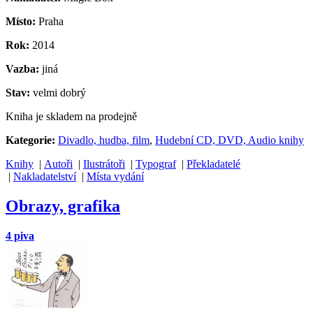
Místo:
Praha
Rok:
2014
Vazba:
jiná
Stav:
velmi dobrý
Kniha je skladem na prodejně
Kategorie:
Divadlo, hudba, film
,
Hudební CD, DVD, Audio knihy
Knihy
|
Autoři
|
Ilustrátoři
|
Typograf
|
Překladatelé
|
Nakladatelství
|
Místa vydání
Obrazy, grafika
4 piva