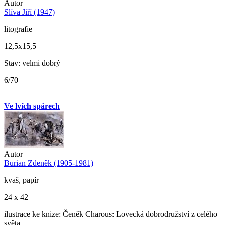
Autor
Slíva Jiří (1947)
litografie
12,5x15,5
Stav: velmi dobrý
6/70
Ve lvích spárech
Autor
Burian Zdeněk (1905-1981)
kvaš, papír
24 x 42
ilustrace ke knize: Čeněk Charous: Lovecká dobrodružství z celého
světa