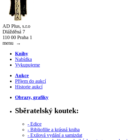
AD Plus, s.r.o
Dlážděná 7
110 00 Praha 1
menu
→
Knihy
Nabídka
Vykupujeme
Aukce
Příjem do aukcí
Historie aukcí
Obrazy, grafiky
Sběratelský koutek:
- Edice
- Bibliofilie a krásná kniha
- Exilová vydání a samizdat