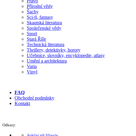
Právo
Přírodní vědy
Šachy
Sci-fi, fantasy
Skautská literatura
Společenské vědy
Sport
Stará Říše
Technická literatura
Thrillery, detektivky, horory
Učebnice, slovníky, encyklopedie, atlasy
Umění a architektura
Varia
Vinyl
FAQ
Obchodní podmínky
Kontakt
Odkazy:
Aukční síň Vltavín