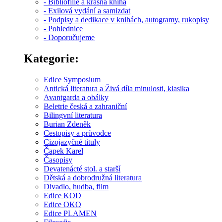
- Bibliofilie a krásná kniha
- Exilová vydání a samizdat
- Podpisy a dedikace v knihách, autogramy, rukopisy
- Pohlednice
- Doporučujeme
Kategorie:
Edice Symposium
Antická literatura a Živá díla minulosti, klasika
Avantgarda a obálky
Beletrie česká a zahraniční
Bilingvní literatura
Burian Zdeněk
Cestopisy a průvodce
Cizojazyčné tituly
Čapek Karel
Časopisy
Devatenácté stol. a starší
Dětská a dobrodružná literatura
Divadlo, hudba, film
Edice KOD
Edice OKO
Edice PLAMEN