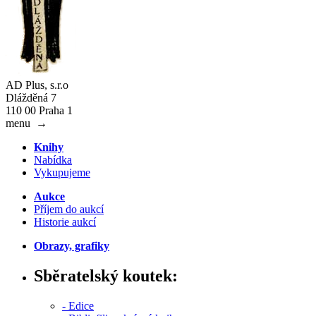
AD Plus, s.r.o
Dlážděná 7
110 00 Praha 1
menu
→
Knihy
Nabídka
Vykupujeme
Aukce
Příjem do aukcí
Historie aukcí
Obrazy, grafiky
Sběratelský koutek:
- Edice