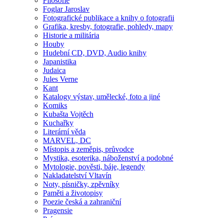
Filosofie
Foglar Jaroslav
Fotografické publikace a knihy o fotografii
Grafika, kresby, fotografie, pohledy, mapy
Historie a militária
Houby
Hudební CD, DVD, Audio knihy
Japanistika
Judaica
Jules Verne
Kant
Katalogy výstav, umělecké, foto a jiné
Komiks
Kubašta Vojtěch
Kuchařky
Literární věda
MARVEL, DC
Místopis a zeměpis, průvodce
Mystika, esoterika, náboženství a podobné
Mytologie, pověsti, báje, legendy
Nakladatelství Vltavín
Noty, písničky, zpěvníky
Paměti a životopisy
Poezie česká a zahraniční
Pragensie