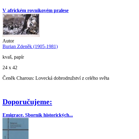
V africkém rovníkovém pralese
Autor
Burian Zdeněk (1905-1981)
kvaš, papír
24 x 42
Čeněk Charous: Lovecká dobrodružství z celého světa
Doporučujeme:
Emigrace. Sborník historických...