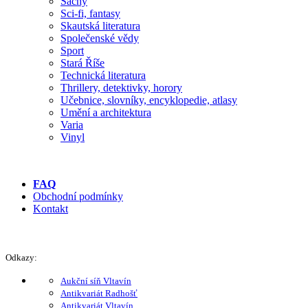
Šachy
Sci-fi, fantasy
Skautská literatura
Společenské vědy
Sport
Stará Říše
Technická literatura
Thrillery, detektivky, horory
Učebnice, slovníky, encyklopedie, atlasy
Umění a architektura
Varia
Vinyl
FAQ
Obchodní podmínky
Kontakt
Odkazy:
Aukční síň Vltavín
Antikvariát Radhošť
Antikvariát Vltavín