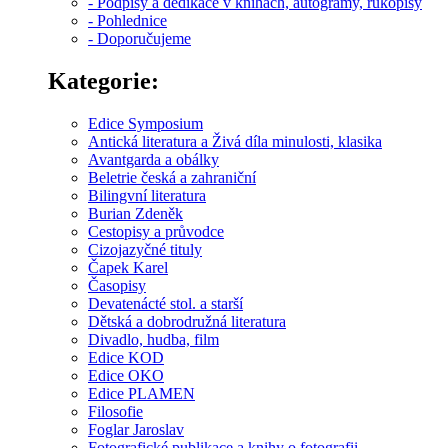
- Podpisy a dedikace v knihách, autogramy, rukopisy
- Pohlednice
- Doporučujeme
Kategorie:
Edice Symposium
Antická literatura a Živá díla minulosti, klasika
Avantgarda a obálky
Beletrie česká a zahraniční
Bilingvní literatura
Burian Zdeněk
Cestopisy a průvodce
Cizojazyčné tituly
Čapek Karel
Časopisy
Devatenácté stol. a starší
Dětská a dobrodružná literatura
Divadlo, hudba, film
Edice KOD
Edice OKO
Edice PLAMEN
Filosofie
Foglar Jaroslav
Fotografické publikace a knihy o fotografii