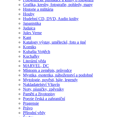
Grafika, kresby, fotografie, pohledy, mapy
Historie a militária
Houby
Hudební CD, DVD, Audio knihy
Japanistika
Judaica
Jules Verne
Kant
Katalogy výstav, umělecké, foto a jiné
Komiks
Kubašta Vojtěch
Kuchařky
Literární věda
MARVEL, DC
Místopis a zeměpis, průvodce
Mystika, esoterika, náboženství a podobné
Mytologie, pověsti, báje, legendy
Nakladatelství Vltavín
Noty, písničky, zpěvníky
Paměti a životopisy
Poezie česká a zahraniční
Pragensie
Právo
Přírodní vědy