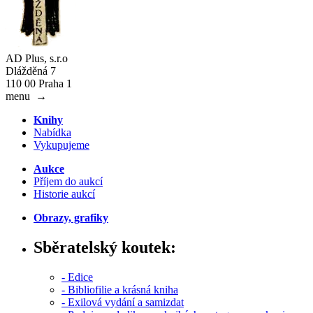
AD Plus, s.r.o
Dlážděná 7
110 00 Praha 1
menu
→
Knihy
Nabídka
Vykupujeme
Aukce
Příjem do aukcí
Historie aukcí
Obrazy, grafiky
Sběratelský koutek:
- Edice
- Bibliofilie a krásná kniha
- Exilová vydání a samizdat