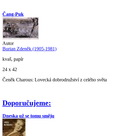
Čang-Puk
Autor
Burian Zdeněk (1905-1981)
kvaš, papír
24 x 42
Čeněk Charous: Lovecká dobrodružství z celého světa
Doporučujeme:
Dneska už se tomu směju