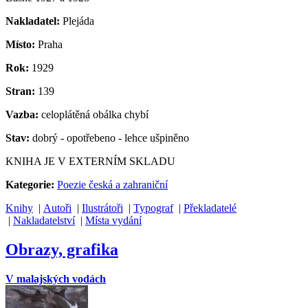
Nakladatel:
Plejáda
Místo:
Praha
Rok:
1929
Stran:
139
Vazba:
celoplátěná obálka chybí
Stav:
dobrý - opotřebeno - lehce ušpiněno
KNIHA JE V EXTERNÍM SKLADU
Kategorie:
Poezie česká a zahraniční
Knihy
|
Autoři
|
Ilustrátoři
|
Typograf
|
Překladatelé
|
Nakladatelství
|
Místa vydání
Obrazy, grafika
V malajských vodách