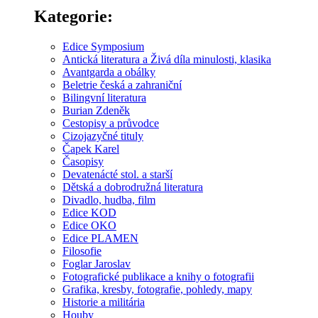
Kategorie:
Edice Symposium
Antická literatura a Živá díla minulosti, klasika
Avantgarda a obálky
Beletrie česká a zahraniční
Bilingvní literatura
Burian Zdeněk
Cestopisy a průvodce
Cizojazyčné tituly
Čapek Karel
Časopisy
Devatenácté stol. a starší
Dětská a dobrodružná literatura
Divadlo, hudba, film
Edice KOD
Edice OKO
Edice PLAMEN
Filosofie
Foglar Jaroslav
Fotografické publikace a knihy o fotografii
Grafika, kresby, fotografie, pohledy, mapy
Historie a militária
Houby