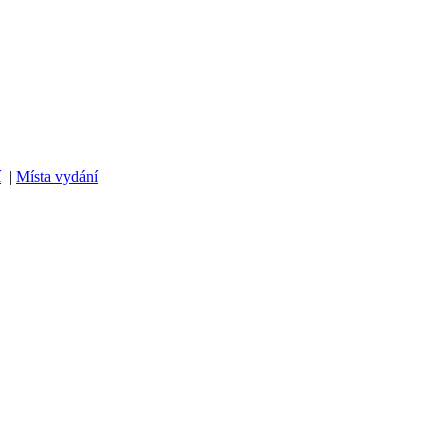
í
|
Místa vydání