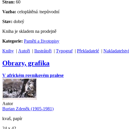
Stran:
60
Vazba:
celoplátěná /nepůvodní
Stav:
dobrý
Kniha je skladem na prodejně
Kategorie:
Paměti a životopisy
Knihy
|
Autoři
|
Ilustrátoři
|
Typograf
|
Překladatelé
|
Nakladatelstv
Obrazy, grafika
V africkém rovníkovém pralese
Autor
Burian Zdeněk (1905-1981)
kvaš, papír
24 x 42