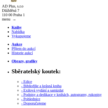
AD Plus, s.r.o
Dlážděná 7
110 00 Praha 1
menu
→
Knihy
Nabídka
Vykupujeme
Aukce
Příjem do aukcí
Historie aukcí
Obrazy, grafiky
Sběratelský koutek:
- Edice
- Bibliofilie a krásná kniha
- Exilová vydání a samizdat
- Podpisy a dedikace v knihách, autogramy, rukopisy
- Pohlednice
- Doporučujeme