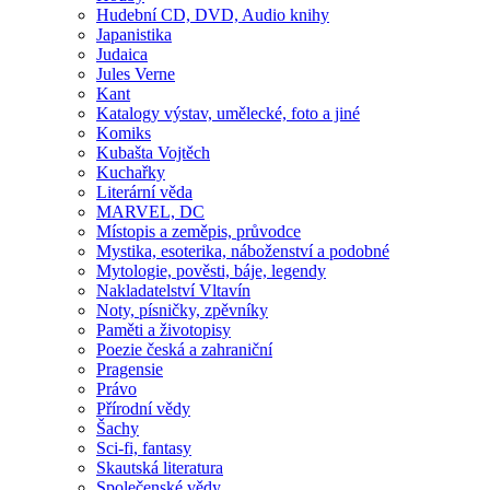
Hudební CD, DVD, Audio knihy
Japanistika
Judaica
Jules Verne
Kant
Katalogy výstav, umělecké, foto a jiné
Komiks
Kubašta Vojtěch
Kuchařky
Literární věda
MARVEL, DC
Místopis a zeměpis, průvodce
Mystika, esoterika, náboženství a podobné
Mytologie, pověsti, báje, legendy
Nakladatelství Vltavín
Noty, písničky, zpěvníky
Paměti a životopisy
Poezie česká a zahraniční
Pragensie
Právo
Přírodní vědy
Šachy
Sci-fi, fantasy
Skautská literatura
Společenské vědy