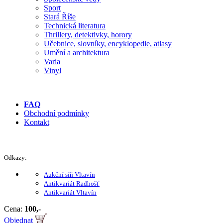
Sport
Stará Říše
Technická literatura
Thrillery, detektivky, horory
Učebnice, slovníky, encyklopedie, atlasy
Umění a architektura
Varia
Vinyl
FAQ
Obchodní podmínky
Kontakt
Odkazy:
Aukční síň Vltavín
Antikvariát Radhošť
Antikvariát Vltavín
Cena:
100,-
Objednat