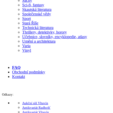
Šachy
Sci-fi, fantasy
Skautská literatura
Společenské vědy
Sport
Stará Říše
Technická literatura
Thrillery, detektivky, horory
Učebnice, slovníky, encyklopedie, atlasy
Umění a architektura
Varia
Vinyl
FAQ
Obchodní podmínky
Kontakt
Odkazy:
Aukční síň Vltavín
Antikvariát Radhošť
Antikvariát Vltavín