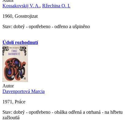
Autor
Kossakovskij V. A.
,
Ržechina O. I.
1960, Gosstrojizat
Stav: dobrý - opotřebeno - odřeno a ušpiněno
Údolí rozhodnutí
Autor
Davenportová Marcia
1971, Práce
Stav: dobrý - opotřebeno - obálka odřená a otrhaná - na hřbetu
zažloutlá