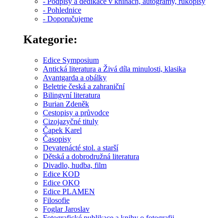
- Podpisy a dedikace v knihách, autogramy, rukopisy
- Pohlednice
- Doporučujeme
Kategorie:
Edice Symposium
Antická literatura a Živá díla minulosti, klasika
Avantgarda a obálky
Beletrie česká a zahraniční
Bilingvní literatura
Burian Zdeněk
Cestopisy a průvodce
Cizojazyčné tituly
Čapek Karel
Časopisy
Devatenácté stol. a starší
Dětská a dobrodružná literatura
Divadlo, hudba, film
Edice KOD
Edice OKO
Edice PLAMEN
Filosofie
Foglar Jaroslav
Fotografické publikace a knihy o fotografii