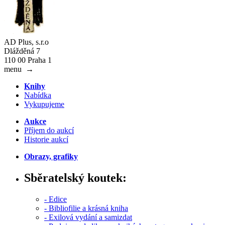
AD Plus, s.r.o
Dlážděná 7
110 00 Praha 1
menu
→
Knihy
Nabídka
Vykupujeme
Aukce
Příjem do aukcí
Historie aukcí
Obrazy, grafiky
Sběratelský koutek:
- Edice
- Bibliofilie a krásná kniha
- Exilová vydání a samizdat