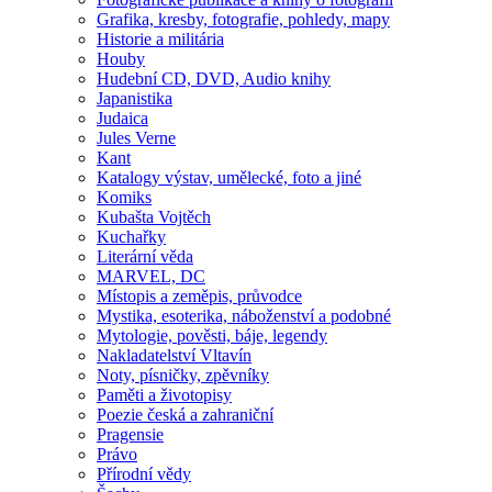
Grafika, kresby, fotografie, pohledy, mapy
Historie a militária
Houby
Hudební CD, DVD, Audio knihy
Japanistika
Judaica
Jules Verne
Kant
Katalogy výstav, umělecké, foto a jiné
Komiks
Kubašta Vojtěch
Kuchařky
Literární věda
MARVEL, DC
Místopis a zeměpis, průvodce
Mystika, esoterika, náboženství a podobné
Mytologie, pověsti, báje, legendy
Nakladatelství Vltavín
Noty, písničky, zpěvníky
Paměti a životopisy
Poezie česká a zahraniční
Pragensie
Právo
Přírodní vědy