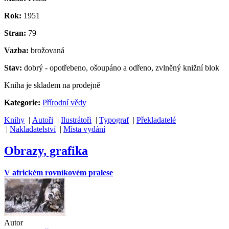
Rok:
1951
Stran:
79
Vazba:
brožovaná
Stav:
dobrý - opotřebeno, ošoupáno a odřeno, zvlněný knižní blok
Kniha je skladem na prodejně
Kategorie:
Přírodní vědy
Knihy
|
Autoři
|
Ilustrátoři
|
Typograf
|
Překladatelé
|
Nakladatelství
|
Místa vydání
Obrazy, grafika
V africkém rovníkovém pralese
Autor