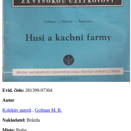
Evid. číslo:
281399-97304
Autor
Kolektiv autorů
,
Gofman M. B.
Nakladatel:
Brázda
Místo:
Praha