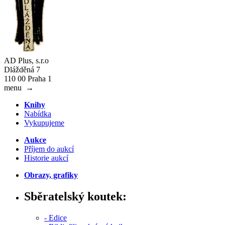
AD Plus, s.r.o
Dlážděná 7
110 00 Praha 1
menu
→
Knihy
Nabídka
Vykupujeme
Aukce
Příjem do aukcí
Historie aukcí
Obrazy, grafiky
Sběratelský koutek:
- Edice