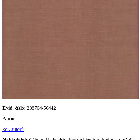
Evid. číslo:
238764-56442
Autor
kol. autorů
Nakladatel:
Státní nakladatelství krásné literatury hudby a umění