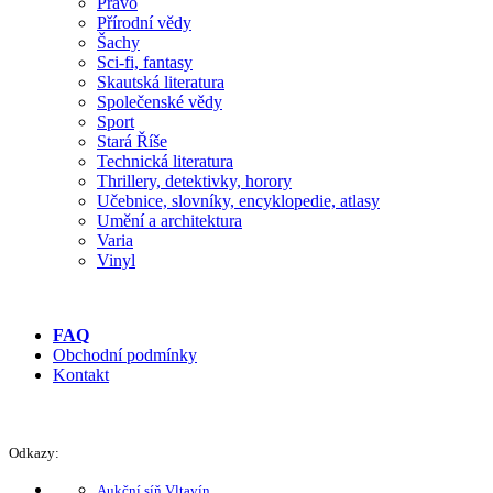
Právo
Přírodní vědy
Šachy
Sci-fi, fantasy
Skautská literatura
Společenské vědy
Sport
Stará Říše
Technická literatura
Thrillery, detektivky, horory
Učebnice, slovníky, encyklopedie, atlasy
Umění a architektura
Varia
Vinyl
FAQ
Obchodní podmínky
Kontakt
Odkazy:
Aukční síň Vltavín