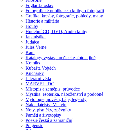
Filosofie
Foglar Jaroslav
Fotografické publikace a knihy o fotografii
Grafika, kresby, fotografie, pohledy, mapy
Historie a militária
Houby
Hudební CD, DVD, Audio knihy
Japanistika
Judaica
Jules Verne
Kant
Katalogy výstav, umělecké, foto a jiné
Komiks
Kubašta Vojtěch
Kuchařky
Literární věda
MARVEL, DC
Místopis a zeměpis, průvodce
Mystika, esoterika, náboženství a podobné
Mytologie, pověsti, báje, legendy
Nakladatelství Vltavín
Noty, písničky, zpěvníky
Paměti a životopisy
Poezie česká a zahraniční
Pragensie