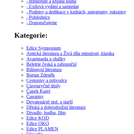
- Bibliofilie a krásná kniha
- Exilová vydání a samizdat
- Podpisy a dedikace v knihách, autogramy, rukopisy
- Pohlednice
- Doporučujeme
Kategorie:
Edice Symposium
Antická literatura a Živá díla minulosti, klasika
Avantgarda a obálky
Beletrie česká a zahraniční
Bilingvní literatura
Burian Zdeněk
Cestopisy a průvodce
Cizojazyčné tituly
Čapek Karel
Časopisy
Devatenácté stol. a starší
Dětská a dobrodružná literatura
Divadlo, hudba, film
Edice KOD
Edice OKO
Edice PLAMEN