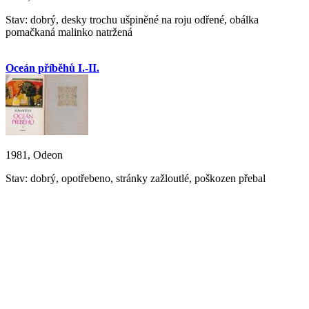
Stav: dobrý, desky trochu ušpiněné na roju odřené, obálka
pomačkaná malinko natržená
Oceán příběhů I.-II.
1981, Odeon
Stav: dobrý, opotřebeno, stránky zažloutlé, poškozen přebal