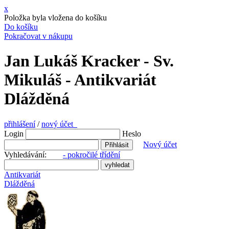
x
Položka byla vložena do košíku
Do košíku
Pokračovat v nákupu
Jan Lukáš Kracker - Sv.
Mikuláš - Antikvariát
Dlážděná
přihlášení
/
nový účet
Login
Heslo
Nový účet
Vyhledávání:
- pokročilé třídění
Antikvariát
Dlážděná