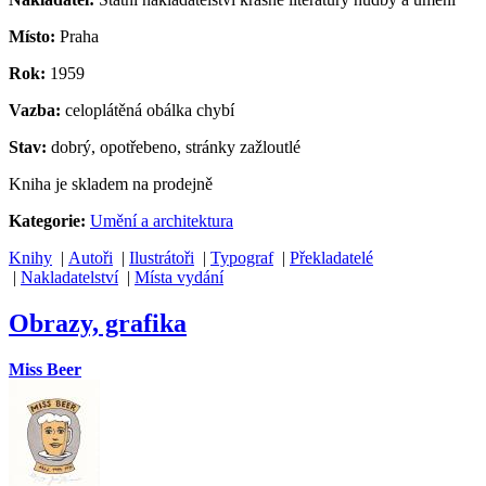
Místo:
Praha
Rok:
1959
Vazba:
celoplátěná obálka chybí
Stav:
dobrý, opotřebeno, stránky zažloutlé
Kniha je skladem na prodejně
Kategorie:
Umění a architektura
Knihy
|
Autoři
|
Ilustrátoři
|
Typograf
|
Překladatelé
|
Nakladatelství
|
Místa vydání
Obrazy, grafika
Miss Beer