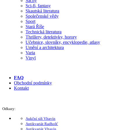
Šachy
Sci-fi, fantasy
Skautská literatura
Společenské vědy
Sport
Stará Říše
Technická literatura
Thrillery, detektivky, horory
Učebnice, slovníky, encyklopedie, atlasy
Umění a architektura
Varia
Vinyl
FAQ
Obchodní podmínky
Kontakt
Odkazy:
Aukční síň Vltavín
Antikvariát Radhošť
Antikvariát Vltavín