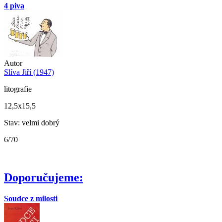
4 piva
Autor
Slíva Jiří (1947)
litografie
12,5x15,5
Stav: velmi dobrý
6/70
Doporučujeme:
Soudce z milosti