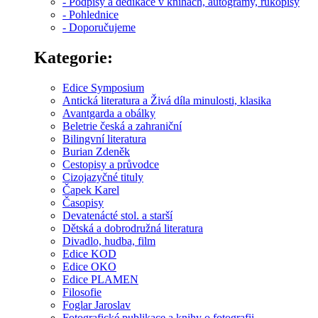
- Podpisy a dedikace v knihách, autogramy, rukopisy
- Pohlednice
- Doporučujeme
Kategorie:
Edice Symposium
Antická literatura a Živá díla minulosti, klasika
Avantgarda a obálky
Beletrie česká a zahraniční
Bilingvní literatura
Burian Zdeněk
Cestopisy a průvodce
Cizojazyčné tituly
Čapek Karel
Časopisy
Devatenácté stol. a starší
Dětská a dobrodružná literatura
Divadlo, hudba, film
Edice KOD
Edice OKO
Edice PLAMEN
Filosofie
Foglar Jaroslav
Fotografické publikace a knihy o fotografii