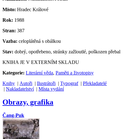
Místo:
Hradec Králové
Rok:
1988
Stran:
387
Vazba:
celoplátěná s obálkou
Stav:
dobrý, opotřebeno, stránky zažloutlé, poškozen přebal
KNIHA JE V EXTERNÍM SKLADU
Kategorie:
Literární věda
,
Paměti a životopisy
Knihy
|
Autoři
|
Ilustrátoři
|
Typograf
|
Překladatelé
|
Nakladatelství
|
Místa vydání
Obrazy, grafika
Čang-Puk