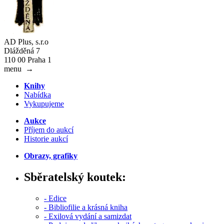
AD Plus, s.r.o
Dlážděná 7
110 00 Praha 1
menu
→
Knihy
Nabídka
Vykupujeme
Aukce
Příjem do aukcí
Historie aukcí
Obrazy, grafiky
Sběratelský koutek:
- Edice
- Bibliofilie a krásná kniha
- Exilová vydání a samizdat