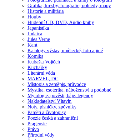
Grafika, kresby, fotografie, pohledy, mapy
Historie a militária
Houby
Hudební CD, DVD, Audio knihy
Japanistika
Judaica
Jules Verne
Kant
Katalogy výstav, umělecké, foto a jiné
Komiks
Kubašta Vojtěch
Kuchařky
Literární věda
MARVEL, DC
Místopis a zeměpis, průvodce
Mystika, esoterika, náboženství a podobné
Mytologie, pověsti, báje, legendy
Nakladatelství Vltavín
Noty, písničky, zpěvníky
Paměti a životopisy
Poezie česká a zahraniční
Pragensie
Právo
Přírodní vědy