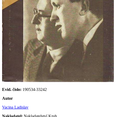
Evid. číslo:
190534-33242
Autor
Vacina Ladislav
Nakladatel:
Nakladatelství Kruh