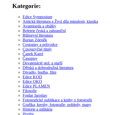
Kategorie:
Edice Symposium
Antická literatura a Živá díla minulosti, klasika
Avantgarda a obálky
Beletrie česká a zahraniční
Bilingvní literatura
Burian Zdeněk
Cestopisy a průvodce
Cizojazyčné tituly
Čapek Karel
Časopisy
Devatenácté stol. a starší
Dětská a dobrodružná literatura
Divadlo, hudba, film
Edice KOD
Edice OKO
Edice PLAMEN
Filosofie
Foglar Jaroslav
Fotografické publikace a knihy o fotografii
Grafika, kresby, fotografie, pohledy, mapy
Historie a militária
Houby