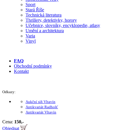
Sport
Stará Říše
Technická literatura
Thrillery, detektivky, horory
Učebnice, slovníky, encyklopedie, atlasy
Umění a architektura
Varia
Vinyl
FAQ
Obchodní podmínky
Kontakt
Odkazy:
Aukční síň Vltavín
Antikvariát Radhošť
Antikvariát Vltavín
Cena:
150,-
Objednat