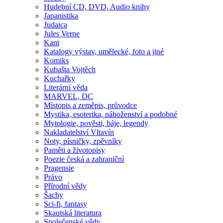
Hudební CD, DVD, Audio knihy
Japanistika
Judaica
Jules Verne
Kant
Katalogy výstav, umělecké, foto a jiné
Komiks
Kubašta Vojtěch
Kuchařky
Literární věda
MARVEL, DC
Místopis a zeměpis, průvodce
Mystika, esoterika, náboženství a podobné
Mytologie, pověsti, báje, legendy
Nakladatelství Vltavín
Noty, písničky, zpěvníky
Paměti a životopisy
Poezie česká a zahraniční
Pragensie
Právo
Přírodní vědy
Šachy
Sci-fi, fantasy
Skautská literatura
Společenské vědy