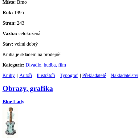
Místo:
Brno
Rok:
1995
Stran:
243
Vazba:
celokožená
Stav:
velmi dobrý
Kniha je skladem na prodejně
Kategorie:
Divadlo, hudba, film
Knihy
|
Autoři
|
Ilustrátoři
|
Typograf
|
Překladatelé
|
Nakladatelstv
Obrazy, grafika
Blue Lady