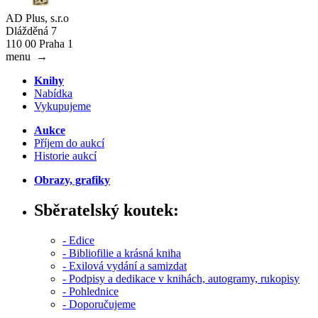
AD Plus, s.r.o
Dlážděná 7
110 00 Praha 1
menu
→
Knihy
Nabídka
Vykupujeme
Aukce
Příjem do aukcí
Historie aukcí
Obrazy, grafiky
Sběratelský koutek:
- Edice
- Bibliofilie a krásná kniha
- Exilová vydání a samizdat
- Podpisy a dedikace v knihách, autogramy, rukopisy
- Pohlednice
- Doporučujeme