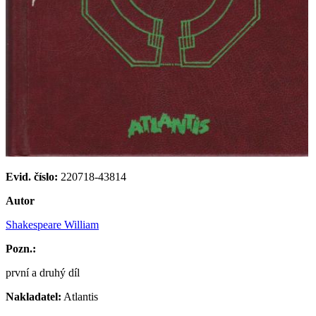
Evid. číslo:
220718-43814
Autor
Shakespeare William
Pozn.:
první a druhý díl
Nakladatel:
Atlantis