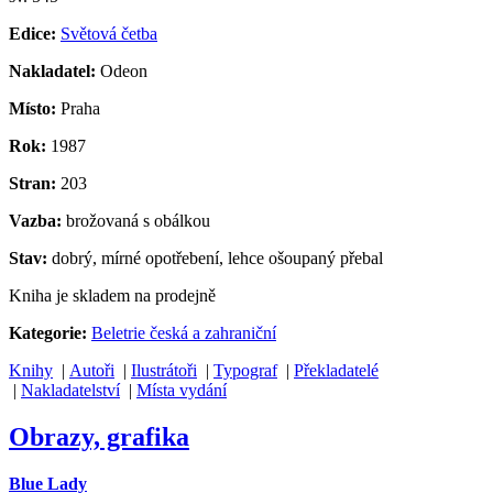
Edice:
Světová četba
Nakladatel:
Odeon
Místo:
Praha
Rok:
1987
Stran:
203
Vazba:
brožovaná s obálkou
Stav:
dobrý, mírné opotřebení, lehce ošoupaný přebal
Kniha je skladem na prodejně
Kategorie:
Beletrie česká a zahraniční
Knihy
|
Autoři
|
Ilustrátoři
|
Typograf
|
Překladatelé
|
Nakladatelství
|
Místa vydání
Obrazy, grafika
Blue Lady