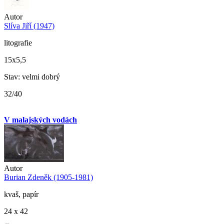
Autor
Slíva Jiří (1947)
litografie
15x5,5
Stav: velmi dobrý
32/40
V malajských vodách
Autor
Burian Zdeněk (1905-1981)
kvaš, papír
24 x 42