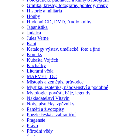
Grafika, kresby, fotografie, pohledy, mapy
Historie a militária
Houby
Hudební CD, DVD, Audio knihy
Japanistika
Judaica
Jules Verne
Kant
Katalogy výstav, umělecké, foto a jiné
Komiks
Kubašta Vojtěch
Kuchařky
Literární věda
MARVEL, DC
Místopis a zeměpis, průvodce
Mystika, esoterika, náboženství a podobné
Mytologie, pověsti, báje, legendy
Nakladatelství Vltavín
Noty, písničky, zpěvníky
Paměti a životopisy
Poezie česká a zahraniční
Pragensie
Právo
Přírodní vědy