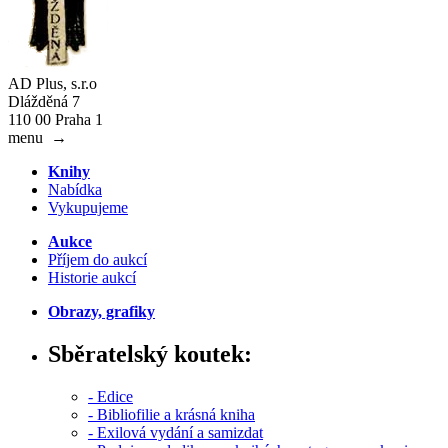
AD Plus, s.r.o
Dlážděná 7
110 00 Praha 1
menu
→
Knihy
Nabídka
Vykupujeme
Aukce
Příjem do aukcí
Historie aukcí
Obrazy, grafiky
Sběratelský koutek:
- Edice
- Bibliofilie a krásná kniha
- Exilová vydání a samizdat