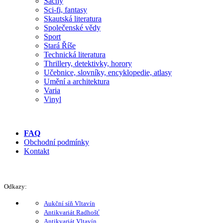
Šachy
Sci-fi, fantasy
Skautská literatura
Společenské vědy
Sport
Stará Říše
Technická literatura
Thrillery, detektivky, horory
Učebnice, slovníky, encyklopedie, atlasy
Umění a architektura
Varia
Vinyl
FAQ
Obchodní podmínky
Kontakt
Odkazy:
Aukční síň Vltavín
Antikvariát Radhošť
Antikvariát Vltavín