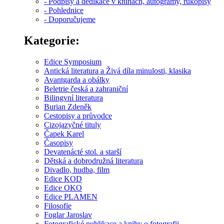
- Podpisy a dedikace v knihách, autogramy, rukopisy
- Pohlednice
- Doporučujeme
Kategorie:
Edice Symposium
Antická literatura a Živá díla minulosti, klasika
Avantgarda a obálky
Beletrie česká a zahraniční
Bilingvní literatura
Burian Zdeněk
Cestopisy a průvodce
Cizojazyčné tituly
Čapek Karel
Časopisy
Devatenácté stol. a starší
Dětská a dobrodružná literatura
Divadlo, hudba, film
Edice KOD
Edice OKO
Edice PLAMEN
Filosofie
Foglar Jaroslav
Fotografické publikace a knihy o fotografii