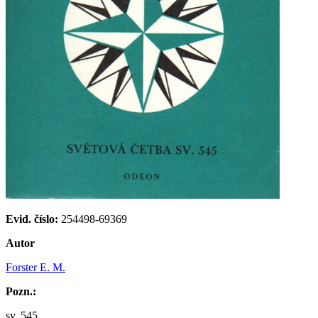
Evid. číslo:
254498-69369
Autor
Forster E. M.
Pozn.:
sv. 545