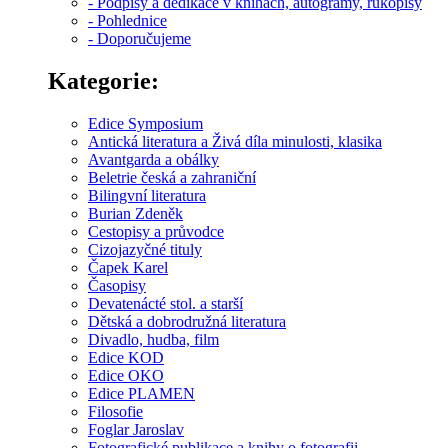
- Podpisy a dedikace v knihách, autogramy, rukopisy
- Pohlednice
- Doporučujeme
Kategorie:
Edice Symposium
Antická literatura a Živá díla minulosti, klasika
Avantgarda a obálky
Beletrie česká a zahraniční
Bilingvní literatura
Burian Zdeněk
Cestopisy a průvodce
Cizojazyčné tituly
Čapek Karel
Časopisy
Devatenácté stol. a starší
Dětská a dobrodružná literatura
Divadlo, hudba, film
Edice KOD
Edice OKO
Edice PLAMEN
Filosofie
Foglar Jaroslav
Fotografické publikace a knihy o fotografii