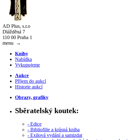
AD Plus, s.r.o
Dlážděná 7
110 00 Praha 1
menu
→
Knihy
Nabídka
Vykupujeme
Aukce
Příjem do aukcí
Historie aukcí
Obrazy, grafiky
Sběratelský koutek:
- Edice
- Bibliofilie a krásná kniha
- Exilová vydání a samizdat