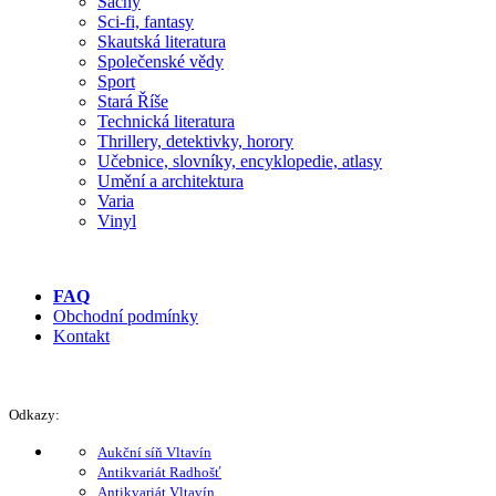
Šachy
Sci-fi, fantasy
Skautská literatura
Společenské vědy
Sport
Stará Říše
Technická literatura
Thrillery, detektivky, horory
Učebnice, slovníky, encyklopedie, atlasy
Umění a architektura
Varia
Vinyl
FAQ
Obchodní podmínky
Kontakt
Odkazy:
Aukční síň Vltavín
Antikvariát Radhošť
Antikvariát Vltavín