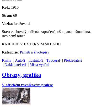
Rok:
1910
Stran:
69
Vazba:
brožovaná
Stav:
zachovalý, odřená, zaprášená, ošoupaná, ušmudlaná,
uvolněný hřbet
KNIHA JE V EXTERNÍM SKLADU
Kategorie:
Paměti a životopisy
Knihy
|
Autoři
|
Ilustrátoři
|
Typograf
|
Překladatelé
|
Nakladatelství
|
Místa vydání
Obrazy, grafika
V africkém rovníkovém pralese