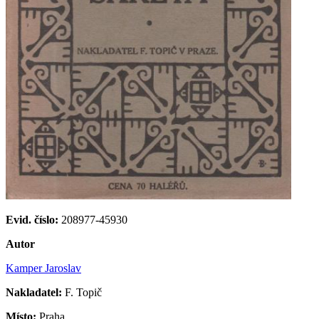
Evid. číslo:
208977-45930
Autor
Kamper Jaroslav
Nakladatel:
F. Topič
Místo:
Praha