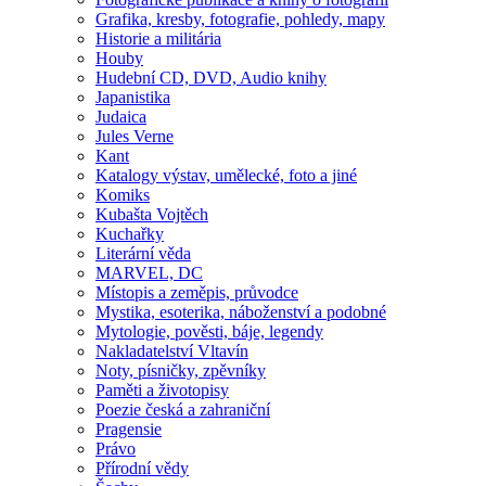
Grafika, kresby, fotografie, pohledy, mapy
Historie a militária
Houby
Hudební CD, DVD, Audio knihy
Japanistika
Judaica
Jules Verne
Kant
Katalogy výstav, umělecké, foto a jiné
Komiks
Kubašta Vojtěch
Kuchařky
Literární věda
MARVEL, DC
Místopis a zeměpis, průvodce
Mystika, esoterika, náboženství a podobné
Mytologie, pověsti, báje, legendy
Nakladatelství Vltavín
Noty, písničky, zpěvníky
Paměti a životopisy
Poezie česká a zahraniční
Pragensie
Právo
Přírodní vědy