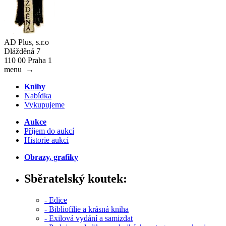
AD Plus, s.r.o
Dlážděná 7
110 00 Praha 1
menu
→
Knihy
Nabídka
Vykupujeme
Aukce
Příjem do aukcí
Historie aukcí
Obrazy, grafiky
Sběratelský koutek:
- Edice
- Bibliofilie a krásná kniha
- Exilová vydání a samizdat