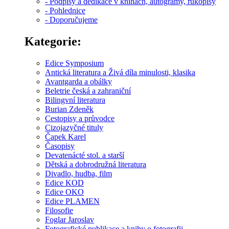
- Podpisy a dedikace v knihách, autogramy, rukopisy
- Pohlednice
- Doporučujeme
Kategorie:
Edice Symposium
Antická literatura a Živá díla minulosti, klasika
Avantgarda a obálky
Beletrie česká a zahraniční
Bilingvní literatura
Burian Zdeněk
Cestopisy a průvodce
Cizojazyčné tituly
Čapek Karel
Časopisy
Devatenácté stol. a starší
Dětská a dobrodružná literatura
Divadlo, hudba, film
Edice KOD
Edice OKO
Edice PLAMEN
Filosofie
Foglar Jaroslav
Fotografické publikace a knihy o fotografii