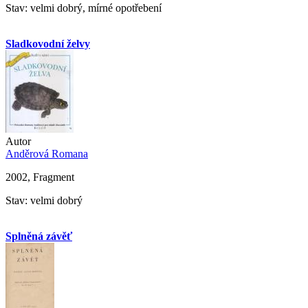
Stav: velmi dobrý, mírné opotřebení
Sladkovodní želvy
Autor
Anděrová Romana
2002, Fragment
Stav: velmi dobrý
Splněná závěť