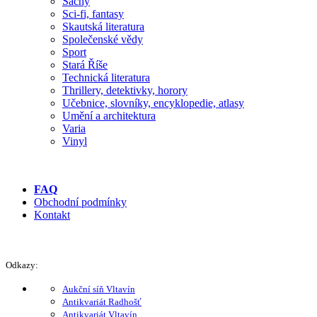
Šachy
Sci-fi, fantasy
Skautská literatura
Společenské vědy
Sport
Stará Říše
Technická literatura
Thrillery, detektivky, horory
Učebnice, slovníky, encyklopedie, atlasy
Umění a architektura
Varia
Vinyl
FAQ
Obchodní podmínky
Kontakt
Odkazy:
Aukční síň Vltavín
Antikvariát Radhošť
Antikvariát Vltavín