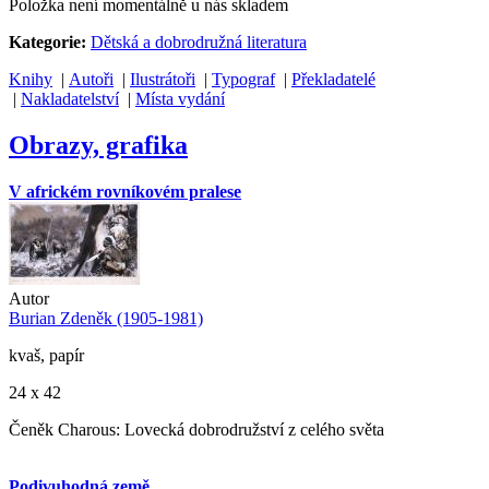
Položka není momentálně u nás skladem
Kategorie:
Dětská a dobrodružná literatura
Knihy
|
Autoři
|
Ilustrátoři
|
Typograf
|
Překladatelé
|
Nakladatelství
|
Místa vydání
Obrazy, grafika
V africkém rovníkovém pralese
Autor
Burian Zdeněk (1905-1981)
kvaš, papír
24 x 42
Čeněk Charous: Lovecká dobrodružství z celého světa
Podivuhodná země