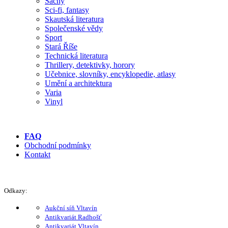
Šachy
Sci-fi, fantasy
Skautská literatura
Společenské vědy
Sport
Stará Říše
Technická literatura
Thrillery, detektivky, horory
Učebnice, slovníky, encyklopedie, atlasy
Umění a architektura
Varia
Vinyl
FAQ
Obchodní podmínky
Kontakt
Odkazy:
Aukční síň Vltavín
Antikvariát Radhošť
Antikvariát Vltavín