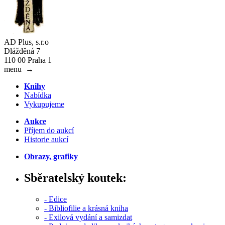
AD Plus, s.r.o
Dlážděná 7
110 00 Praha 1
menu
→
Knihy
Nabídka
Vykupujeme
Aukce
Příjem do aukcí
Historie aukcí
Obrazy, grafiky
Sběratelský koutek:
- Edice
- Bibliofilie a krásná kniha
- Exilová vydání a samizdat