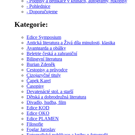
- Podpisy a dedikace v knihách, autogramy, rukopisy
- Pohlednice
- Doporučujeme
Kategorie:
Edice Symposium
Antická literatura a Živá díla minulosti, klasika
Avantgarda a obálky
Beletrie česká a zahraniční
Bilingvní literatura
Burian Zdeněk
Cestopisy a průvodce
Cizojazyčné tituly
Čapek Karel
Časopisy
Devatenácté stol. a starší
Dětská a dobrodružná literatura
Divadlo, hudba, film
Edice KOD
Edice OKO
Edice PLAMEN
Filosofie
Foglar Jaroslav
Fotografické publikace a knihy o fotografii