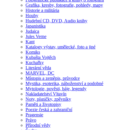
Grafika, kresby, fotografie, pohledy, mapy
Historie a militária
Houby
Hudební CD, DVD, Audio knihy
Japanistika
Judaica
Jules Verne
Kant
Katalogy výstav, umělecké, foto a jiné
Komiks
Kubašta Vojtěch
Kuchařky
Literární věda
MARVEL, DC
Místopis a zeměpis, průvodce
Mystika, esoterika, náboženství a podobné
Mytologie, pověsti, báje, legendy
Nakladatelství Vltavín
Noty, písničky, zpěvníky
Paměti a životopisy
Poezie česká a zahraniční
Pragensie
Právo
Přírodní vědy