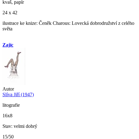
kvaš, papír
24 x 42
ilustrace ke knize: Čeněk Charous: Lovecká dobrodružství z celého
světa
Zajíc
Autor
Slíva Jiří (1947)
litografie
16x8
Stav: velmi dobrý
15/50