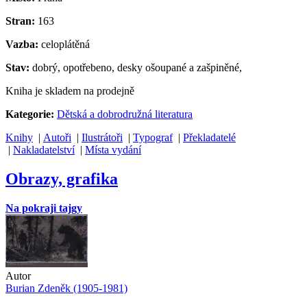
Stran:
163
Vazba:
celoplátěná
Stav:
dobrý, opotřebeno, desky ošoupané a zašpiněné,
Kniha je skladem na prodejně
Kategorie:
Dětská a dobrodružná literatura
Knihy
|
Autoři
|
Ilustrátoři
|
Typograf
|
Překladatelé
|
Nakladatelství
|
Místa vydání
Obrazy, grafika
Na pokraji tajgy
Autor
Burian Zdeněk (1905-1981)