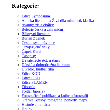
Kategorie:
Edice Symposium
Antická literatura a Živá díla minulosti, klasika
Avantgarda a obálky
Beletrie česká a zahraniční
Bilingvní literatura
Burian Zdeněk
Cestopisy a průvodce
Cizojazyčné tituly
Čapek Karel
Časopisy
Devatenácté stol. a starší
Dětská a dobrodružná literatura
Divadlo, hudba, film
Edice KOD
Edice OKO
Edice PLAMEN
Filosofie
Foglar Jaroslav
Fotografické publikace a knihy o fotografii
Grafika, kresby, fotografie, pohledy, mapy
Historie a militária
Houby