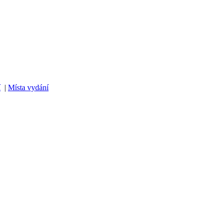
í
|
Místa vydání