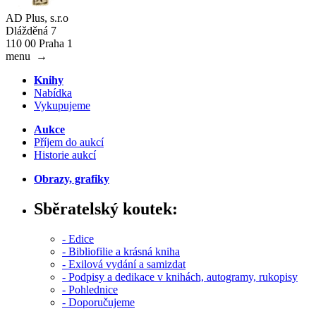
AD Plus, s.r.o
Dlážděná 7
110 00 Praha 1
menu
→
Knihy
Nabídka
Vykupujeme
Aukce
Příjem do aukcí
Historie aukcí
Obrazy, grafiky
Sběratelský koutek:
- Edice
- Bibliofilie a krásná kniha
- Exilová vydání a samizdat
- Podpisy a dedikace v knihách, autogramy, rukopisy
- Pohlednice
- Doporučujeme