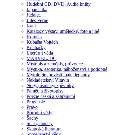
Hudební CD, DVD, Audio knihy
Japanistika
Judaica
Jules Verne
Kant
Katalogy výstav, umělecké, foto a jiné
Komiks
Kubašta Vojtěch
Kuchařky
Literární věda
MARVEL, DC
Místopis a zeměpis, průvodce
Mystika, esoterika, náboženství a podobné
Mytologie, pověsti, báje, legendy
Nakladatelství Vltavín
Noty, písničky, zpěvníky
Paměti a životopisy
Poezie česká a zahraniční
Pragensie
Právo
Přírodní vědy
Šachy
Sci-fi, fantasy
Skautská literatura
Společenské vědy