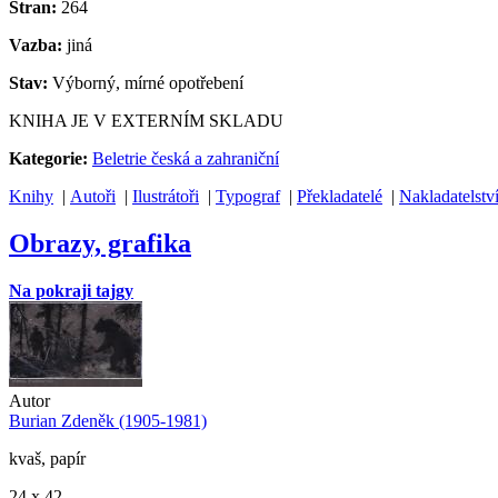
Stran:
264
Vazba:
jiná
Stav:
Výborný, mírné opotřebení
KNIHA JE V EXTERNÍM SKLADU
Kategorie:
Beletrie česká a zahraniční
Knihy
|
Autoři
|
Ilustrátoři
|
Typograf
|
Překladatelé
|
Nakladatelstv
Obrazy, grafika
Na pokraji tajgy
Autor
Burian Zdeněk (1905-1981)
kvaš, papír
24 x 42