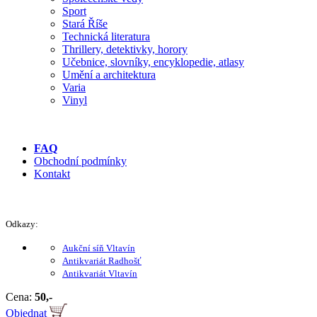
Sport
Stará Říše
Technická literatura
Thrillery, detektivky, horory
Učebnice, slovníky, encyklopedie, atlasy
Umění a architektura
Varia
Vinyl
FAQ
Obchodní podmínky
Kontakt
Odkazy:
Aukční síň Vltavín
Antikvariát Radhošť
Antikvariát Vltavín
Cena:
50,-
Objednat