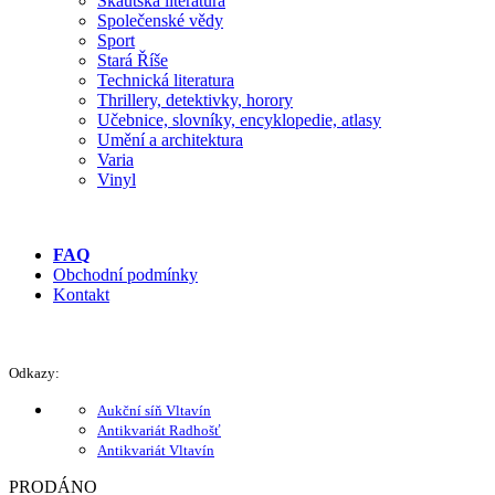
Skautská literatura
Společenské vědy
Sport
Stará Říše
Technická literatura
Thrillery, detektivky, horory
Učebnice, slovníky, encyklopedie, atlasy
Umění a architektura
Varia
Vinyl
FAQ
Obchodní podmínky
Kontakt
Odkazy:
Aukční síň Vltavín
Antikvariát Radhošť
Antikvariát Vltavín
PRODÁNO