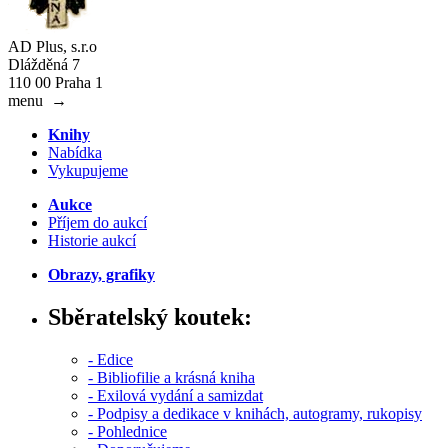
AD Plus, s.r.o
Dlážděná 7
110 00 Praha 1
menu
→
Knihy
Nabídka
Vykupujeme
Aukce
Příjem do aukcí
Historie aukcí
Obrazy, grafiky
Sběratelský koutek:
- Edice
- Bibliofilie a krásná kniha
- Exilová vydání a samizdat
- Podpisy a dedikace v knihách, autogramy, rukopisy
- Pohlednice