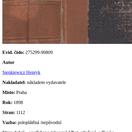
Evid. číslo:
275299-90809
Autor
Sienkiewicz Henryk
Nakladatel:
nákladem vydavatele
Místo:
Praha
Rok:
1898
Stran:
1112
Vazba:
poloplátěná /nepůvodní