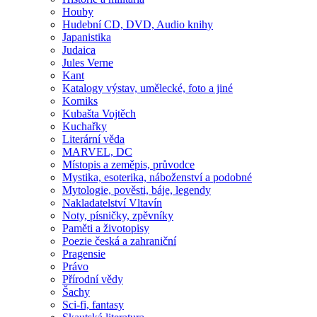
Houby
Hudební CD, DVD, Audio knihy
Japanistika
Judaica
Jules Verne
Kant
Katalogy výstav, umělecké, foto a jiné
Komiks
Kubašta Vojtěch
Kuchařky
Literární věda
MARVEL, DC
Místopis a zeměpis, průvodce
Mystika, esoterika, náboženství a podobné
Mytologie, pověsti, báje, legendy
Nakladatelství Vltavín
Noty, písničky, zpěvníky
Paměti a životopisy
Poezie česká a zahraniční
Pragensie
Právo
Přírodní vědy
Šachy
Sci-fi, fantasy