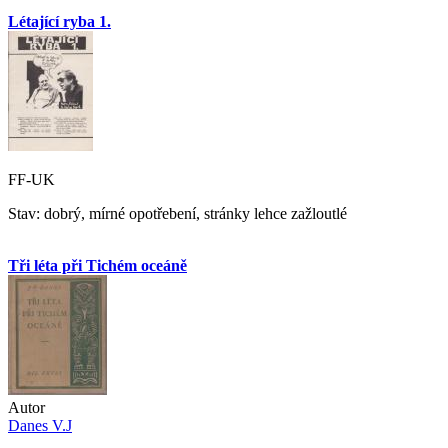
Létající ryba 1.
FF-UK
Stav: dobrý, mírné opotřebení, stránky lehce zažloutlé
Tři léta při Tichém oceáně
Autor
Danes V.J