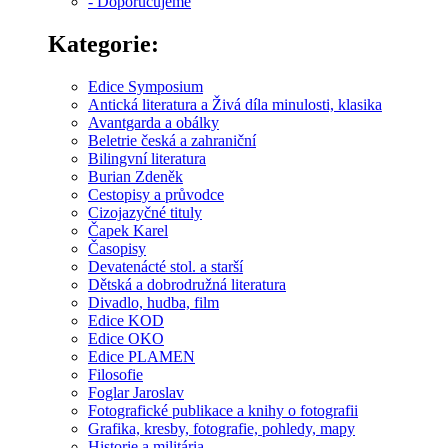
- Doporučujeme
Kategorie:
Edice Symposium
Antická literatura a Živá díla minulosti, klasika
Avantgarda a obálky
Beletrie česká a zahraniční
Bilingvní literatura
Burian Zdeněk
Cestopisy a průvodce
Cizojazyčné tituly
Čapek Karel
Časopisy
Devatenácté stol. a starší
Dětská a dobrodružná literatura
Divadlo, hudba, film
Edice KOD
Edice OKO
Edice PLAMEN
Filosofie
Foglar Jaroslav
Fotografické publikace a knihy o fotografii
Grafika, kresby, fotografie, pohledy, mapy
Historie a militária