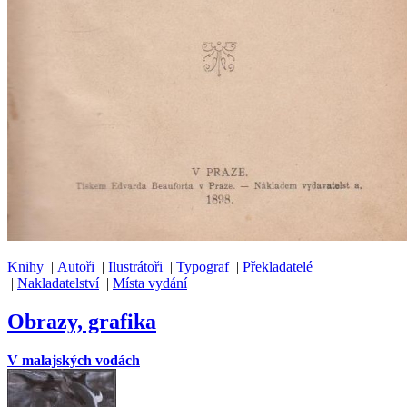
Knihy
|
Autoři
|
Ilustrátoři
|
Typograf
|
Překladatelé
|
Nakladatelství
|
Místa vydání
Obrazy, grafika
V malajských vodách