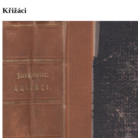
Křižáci