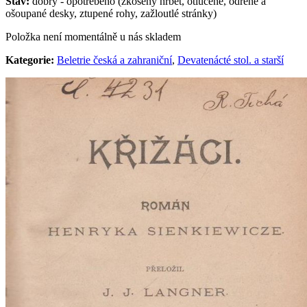
Stav:
dobrý - opotřebeno (zkosený hřbet, otlučené, odřené a
ošoupané desky, ztupené rohy, zažloutlé stránky)
Položka není momentálně u nás skladem
Kategorie:
Beletrie česká a zahraniční
,
Devatenácté stol. a starší