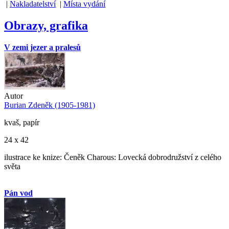
|
Nakladatelství
|
Místa vydání
Obrazy, grafika
V zemi jezer a pralesů
Autor
Burian Zdeněk (1905-1981)
kvaš, papír
24 x 42
ilustrace ke knize: Čeněk Charous: Lovecká dobrodružství z celého
světa
Pán vod