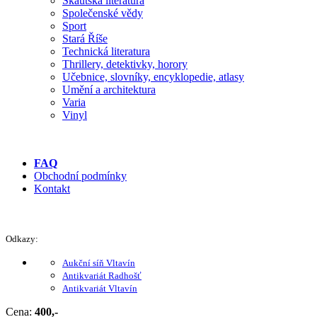
Skautská literatura
Společenské vědy
Sport
Stará Říše
Technická literatura
Thrillery, detektivky, horory
Učebnice, slovníky, encyklopedie, atlasy
Umění a architektura
Varia
Vinyl
FAQ
Obchodní podmínky
Kontakt
Odkazy:
Aukční síň Vltavín
Antikvariát Radhošť
Antikvariát Vltavín
Cena:
400,-