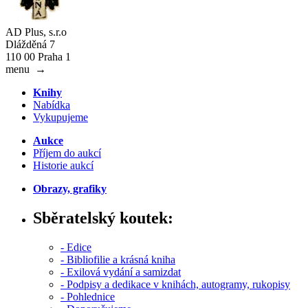
AD Plus, s.r.o
Dlážděná 7
110 00 Praha 1
menu
→
Knihy
Nabídka
Vykupujeme
Aukce
Příjem do aukcí
Historie aukcí
Obrazy, grafiky
Sběratelský koutek:
- Edice
- Bibliofilie a krásná kniha
- Exilová vydání a samizdat
- Podpisy a dedikace v knihách, autogramy, rukopisy
- Pohlednice