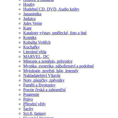
Houby
Hudební CD, DVD, Audio knihy
Japanistika
Judaica
Jules Verne
Kant
Katalogy výstav, umělecké, foto a jiné
Komiks
Kubašta Vojtěch
Kuchařky
Literární věda
MARVEL, DC
Místopis a zeměpis, průvodce
Mystika, esoterika, náboženství a podobné
Mytologie, pověsti, báje, legendy
Nakladatelství Vltavín
Noty, písničky, zpěvníky
Paměti a životopisy
Poezie česká a zahraniční
Pragensie
Právo
Přírodní vědy
Šachy
Sci-fi, fantasy