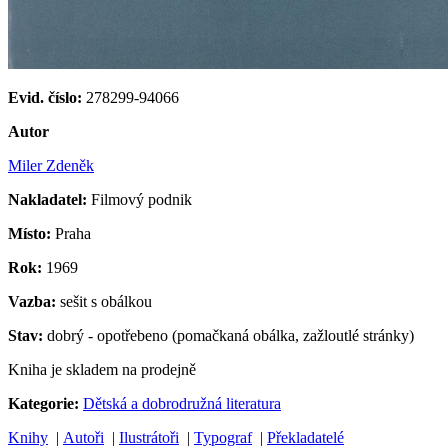
Evid. číslo:
278299-94066
Autor
Miler Zdeněk
Nakladatel:
Filmový podnik
Místo:
Praha
Rok:
1969
Vazba:
sešit s obálkou
Stav:
dobrý - opotřebeno (pomačkaná obálka, zažloutlé stránky)
Kniha je skladem na prodejně
Kategorie:
Dětská a dobrodružná literatura
Knihy
|
Autoři
|
Ilustrátoři
|
Typograf
|
Překladatelé