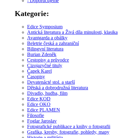
- Doporučujeme
Kategorie:
Edice Symposium
Antická literatura a Živá díla minulosti, klasika
Avantgarda a obálky
Beletrie česká a zahraniční
Bilingvní literatura
Burian Zdeněk
Cestopisy a průvodce
Cizojazyčné tituly
Čapek Karel
Časopisy
Devatenácté stol. a starší
Dětská a dobrodružná literatura
Divadlo, hudba, film
Edice KOD
Edice OKO
Edice PLAMEN
Filosofie
Foglar Jaroslav
Fotografické publikace a knihy o fotografii
Grafika, kresby, fotografie, pohledy, mapy
Historie a militária