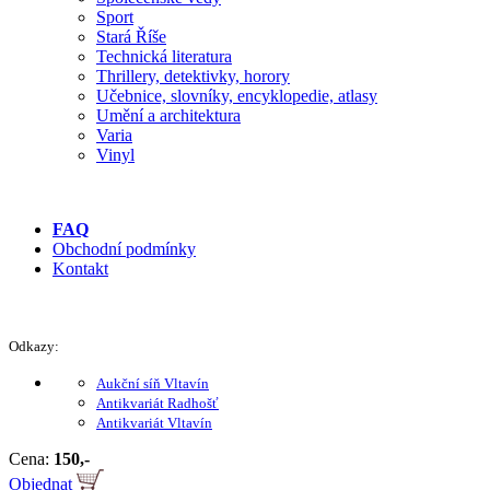
Sport
Stará Říše
Technická literatura
Thrillery, detektivky, horory
Učebnice, slovníky, encyklopedie, atlasy
Umění a architektura
Varia
Vinyl
FAQ
Obchodní podmínky
Kontakt
Odkazy:
Aukční síň Vltavín
Antikvariát Radhošť
Antikvariát Vltavín
Cena:
150,-
Objednat