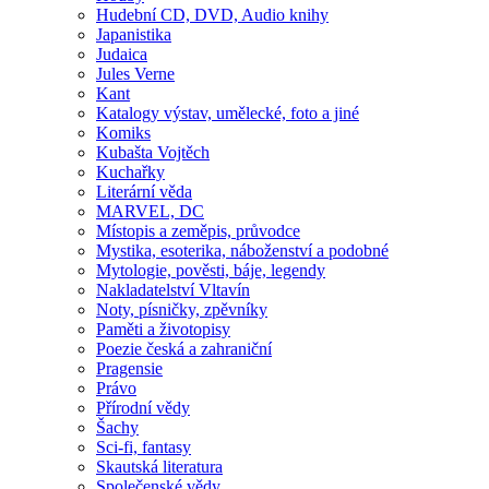
Hudební CD, DVD, Audio knihy
Japanistika
Judaica
Jules Verne
Kant
Katalogy výstav, umělecké, foto a jiné
Komiks
Kubašta Vojtěch
Kuchařky
Literární věda
MARVEL, DC
Místopis a zeměpis, průvodce
Mystika, esoterika, náboženství a podobné
Mytologie, pověsti, báje, legendy
Nakladatelství Vltavín
Noty, písničky, zpěvníky
Paměti a životopisy
Poezie česká a zahraniční
Pragensie
Právo
Přírodní vědy
Šachy
Sci-fi, fantasy
Skautská literatura
Společenské vědy