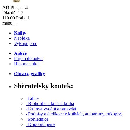
AD Plus, s.r.o
Dlážděná 7
110 00 Praha 1
menu
→
Knihy
Nabídka
Vykupujeme
Aukce
Příjem do aukcí
Historie aukcí
Obrazy, grafiky
Sběratelský koutek:
- Edice
- Bibliofilie a krásná kniha
- Exilová vydání a samizdat
- Podpisy a dedikace v knihách, autogramy, rukopisy
- Pohlednice
- Doporučujeme