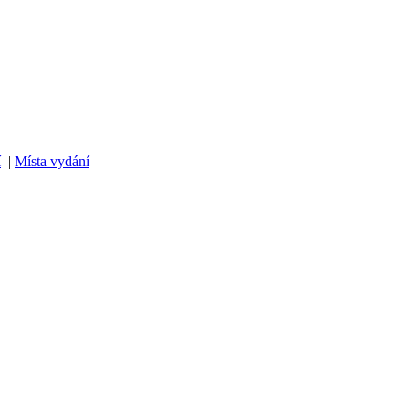
í
|
Místa vydání