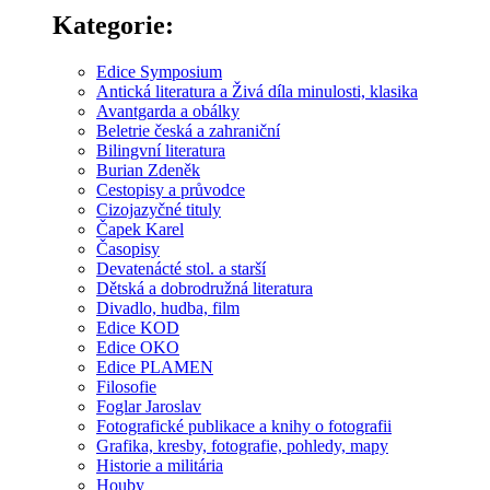
Kategorie:
Edice Symposium
Antická literatura a Živá díla minulosti, klasika
Avantgarda a obálky
Beletrie česká a zahraniční
Bilingvní literatura
Burian Zdeněk
Cestopisy a průvodce
Cizojazyčné tituly
Čapek Karel
Časopisy
Devatenácté stol. a starší
Dětská a dobrodružná literatura
Divadlo, hudba, film
Edice KOD
Edice OKO
Edice PLAMEN
Filosofie
Foglar Jaroslav
Fotografické publikace a knihy o fotografii
Grafika, kresby, fotografie, pohledy, mapy
Historie a militária
Houby