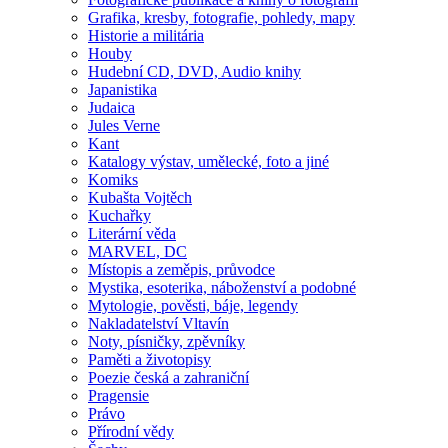
Grafika, kresby, fotografie, pohledy, mapy
Historie a militária
Houby
Hudební CD, DVD, Audio knihy
Japanistika
Judaica
Jules Verne
Kant
Katalogy výstav, umělecké, foto a jiné
Komiks
Kubašta Vojtěch
Kuchařky
Literární věda
MARVEL, DC
Místopis a zeměpis, průvodce
Mystika, esoterika, náboženství a podobné
Mytologie, pověsti, báje, legendy
Nakladatelství Vltavín
Noty, písničky, zpěvníky
Paměti a životopisy
Poezie česká a zahraniční
Pragensie
Právo
Přírodní vědy