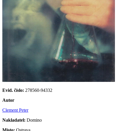
Evid. číslo:
278560-94332
Autor
Clement Peter
Nakladatel:
Domino
Místo:
Ostrava