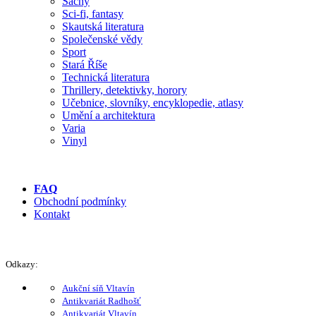
Šachy
Sci-fi, fantasy
Skautská literatura
Společenské vědy
Sport
Stará Říše
Technická literatura
Thrillery, detektivky, horory
Učebnice, slovníky, encyklopedie, atlasy
Umění a architektura
Varia
Vinyl
FAQ
Obchodní podmínky
Kontakt
Odkazy:
Aukční síň Vltavín
Antikvariát Radhošť
Antikvariát Vltavín