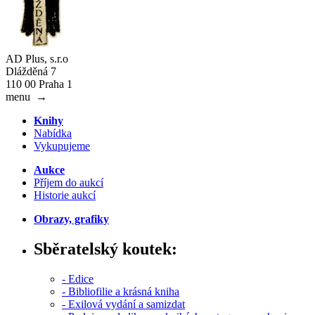
AD Plus, s.r.o
Dlážděná 7
110 00 Praha 1
menu
→
Knihy
Nabídka
Vykupujeme
Aukce
Příjem do aukcí
Historie aukcí
Obrazy, grafiky
Sběratelský koutek:
- Edice
- Bibliofilie a krásná kniha
- Exilová vydání a samizdat