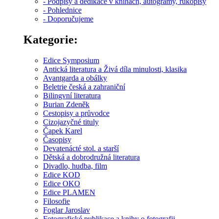
- Podpisy a dedikace v knihách, autogramy, rukopisy
- Pohlednice
- Doporučujeme
Kategorie:
Edice Symposium
Antická literatura a Živá díla minulosti, klasika
Avantgarda a obálky
Beletrie česká a zahraniční
Bilingvní literatura
Burian Zdeněk
Cestopisy a průvodce
Cizojazyčné tituly
Čapek Karel
Časopisy
Devatenácté stol. a starší
Dětská a dobrodružná literatura
Divadlo, hudba, film
Edice KOD
Edice OKO
Edice PLAMEN
Filosofie
Foglar Jaroslav
Fotografické publikace a knihy o fotografii