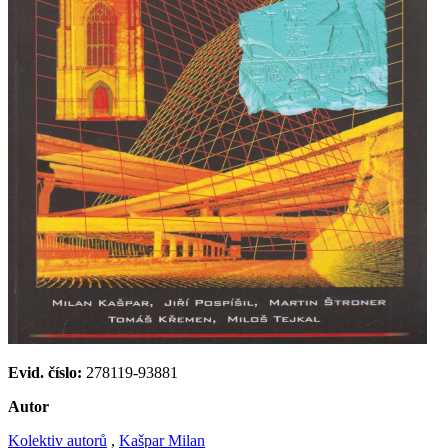
Evid. číslo:
278119-93881
Autor
Kolektiv autorů
,
Kašpar Milan