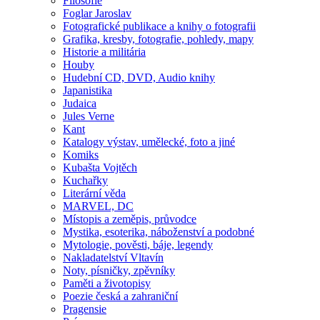
Filosofie
Foglar Jaroslav
Fotografické publikace a knihy o fotografii
Grafika, kresby, fotografie, pohledy, mapy
Historie a militária
Houby
Hudební CD, DVD, Audio knihy
Japanistika
Judaica
Jules Verne
Kant
Katalogy výstav, umělecké, foto a jiné
Komiks
Kubašta Vojtěch
Kuchařky
Literární věda
MARVEL, DC
Místopis a zeměpis, průvodce
Mystika, esoterika, náboženství a podobné
Mytologie, pověsti, báje, legendy
Nakladatelství Vltavín
Noty, písničky, zpěvníky
Paměti a životopisy
Poezie česká a zahraniční
Pragensie