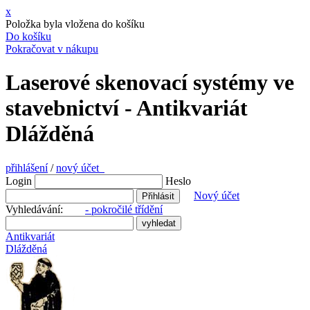
x
Položka byla vložena do košíku
Do košíku
Pokračovat v nákupu
Laserové skenovací systémy ve
stavebnictví - Antikvariát
Dlážděná
přihlášení
/
nový účet
Login
Heslo
Nový účet
Vyhledávání:
- pokročilé třídění
Antikvariát
Dlážděná