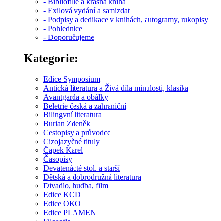
- Bibliofilie a krásná kniha
- Exilová vydání a samizdat
- Podpisy a dedikace v knihách, autogramy, rukopisy
- Pohlednice
- Doporučujeme
Kategorie:
Edice Symposium
Antická literatura a Živá díla minulosti, klasika
Avantgarda a obálky
Beletrie česká a zahraniční
Bilingvní literatura
Burian Zdeněk
Cestopisy a průvodce
Cizojazyčné tituly
Čapek Karel
Časopisy
Devatenácté stol. a starší
Dětská a dobrodružná literatura
Divadlo, hudba, film
Edice KOD
Edice OKO
Edice PLAMEN