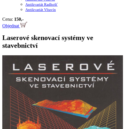
Antikvariát Radhošť
Antikvariát Vltavín
Cena:
150,-
Objednat
Laserové skenovací systémy ve
stavebnictví