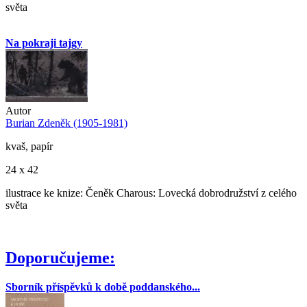
světa
Na pokraji tajgy
Autor
Burian Zdeněk (1905-1981)
kvaš, papír
24 x 42
ilustrace ke knize: Čeněk Charous: Lovecká dobrodružství z celého
světa
Doporučujeme:
Sborník příspěvků k době poddanského...