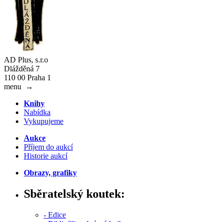
AD Plus, s.r.o
Dlážděná 7
110 00 Praha 1
menu
→
Knihy
Nabídka
Vykupujeme
Aukce
Příjem do aukcí
Historie aukcí
Obrazy, grafiky
Sběratelský koutek:
- Edice