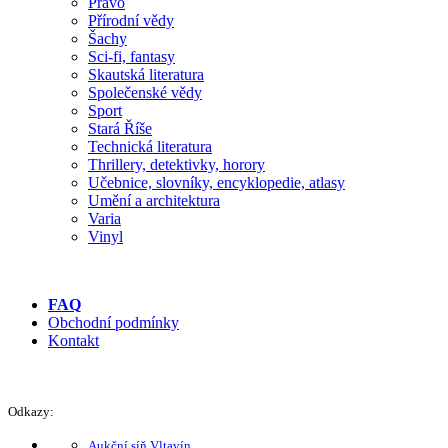
Právo
Přírodní vědy
Šachy
Sci-fi, fantasy
Skautská literatura
Společenské vědy
Sport
Stará Říše
Technická literatura
Thrillery, detektivky, horory
Učebnice, slovníky, encyklopedie, atlasy
Umění a architektura
Varia
Vinyl
FAQ
Obchodní podmínky
Kontakt
Odkazy:
Aukční síň Vltavín