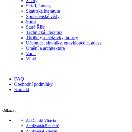
Šachy
Sci-fi, fantasy
Skautská literatura
Společenské vědy
Sport
Stará Říše
Technická literatura
Thrillery, detektivky, horory
Učebnice, slovníky, encyklopedie, atlasy
Umění a architektura
Varia
Vinyl
FAQ
Obchodní podmínky
Kontakt
Odkazy:
Aukční síň Vltavín
Antikvariát Radhošť
Antikvariát Vltavín