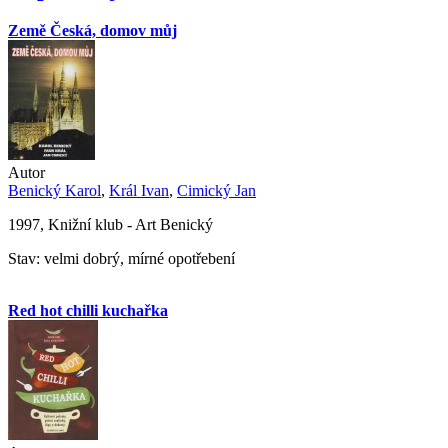
Země Česká, domov můj
Autor
Benický Karol
,
Král Ivan
,
Cimický Jan
1997, Knižní klub - Art Benický
Stav: velmi dobrý, mírné opotřebení
Red hot chilli kuchařka