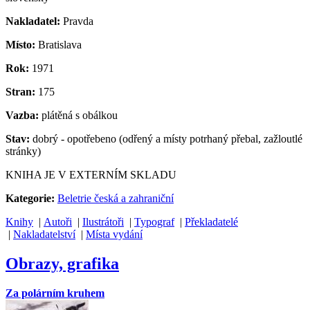
Nakladatel:
Pravda
Místo:
Bratislava
Rok:
1971
Stran:
175
Vazba:
plátěná s obálkou
Stav:
dobrý - opotřebeno (odřený a místy potrhaný přebal, zažloutlé
stránky)
KNIHA JE V EXTERNÍM SKLADU
Kategorie:
Beletrie česká a zahraniční
Knihy
|
Autoři
|
Ilustrátoři
|
Typograf
|
Překladatelé
|
Nakladatelství
|
Místa vydání
Obrazy, grafika
Za polárním kruhem