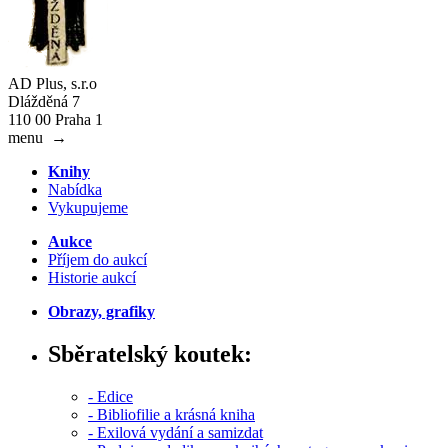
AD Plus, s.r.o
Dlážděná 7
110 00 Praha 1
menu
→
Knihy
Nabídka
Vykupujeme
Aukce
Příjem do aukcí
Historie aukcí
Obrazy, grafiky
Sběratelský koutek:
- Edice
- Bibliofilie a krásná kniha
- Exilová vydání a samizdat