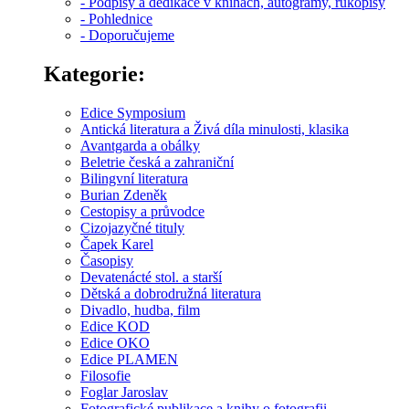
- Podpisy a dedikace v knihách, autogramy, rukopisy
- Pohlednice
- Doporučujeme
Kategorie:
Edice Symposium
Antická literatura a Živá díla minulosti, klasika
Avantgarda a obálky
Beletrie česká a zahraniční
Bilingvní literatura
Burian Zdeněk
Cestopisy a průvodce
Cizojazyčné tituly
Čapek Karel
Časopisy
Devatenácté stol. a starší
Dětská a dobrodružná literatura
Divadlo, hudba, film
Edice KOD
Edice OKO
Edice PLAMEN
Filosofie
Foglar Jaroslav
Fotografické publikace a knihy o fotografii