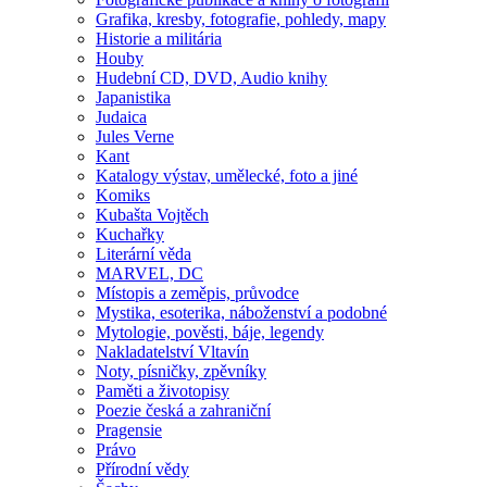
Grafika, kresby, fotografie, pohledy, mapy
Historie a militária
Houby
Hudební CD, DVD, Audio knihy
Japanistika
Judaica
Jules Verne
Kant
Katalogy výstav, umělecké, foto a jiné
Komiks
Kubašta Vojtěch
Kuchařky
Literární věda
MARVEL, DC
Místopis a zeměpis, průvodce
Mystika, esoterika, náboženství a podobné
Mytologie, pověsti, báje, legendy
Nakladatelství Vltavín
Noty, písničky, zpěvníky
Paměti a životopisy
Poezie česká a zahraniční
Pragensie
Právo
Přírodní vědy