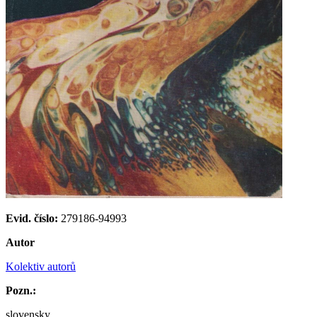
Evid. číslo:
279186-94993
Autor
Kolektiv autorů
Pozn.:
slovensky