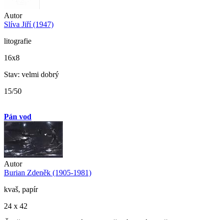
Autor
Slíva Jiří (1947)
litografie
16x8
Stav: velmi dobrý
15/50
Pán vod
Autor
Burian Zdeněk (1905-1981)
kvaš, papír
24 x 42