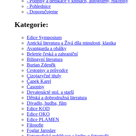
- Podpisy a dedikace v knihách, autogramy, rukopisy
- Pohlednice
- Doporučujeme
Kategorie:
Edice Symposium
Antická literatura a Živá díla minulosti, klasika
Avantgarda a obálky
Beletrie česká a zahraniční
Bilingvní literatura
Burian Zdeněk
Cestopisy a průvodce
Cizojazyčné tituly
Čapek Karel
Časopisy
Devatenácté stol. a starší
Dětská a dobrodružná literatura
Divadlo, hudba, film
Edice KOD
Edice OKO
Edice PLAMEN
Filosofie
Foglar Jaroslav
Fotografické publikace a knihy o fotografii