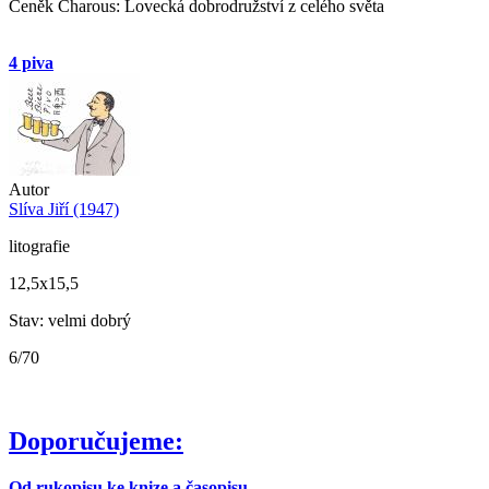
Čeněk Charous: Lovecká dobrodružství z celého světa
4 piva
Autor
Slíva Jiří (1947)
litografie
12,5x15,5
Stav: velmi dobrý
6/70
Doporučujeme:
Od rukopisu ke knize a časopisu