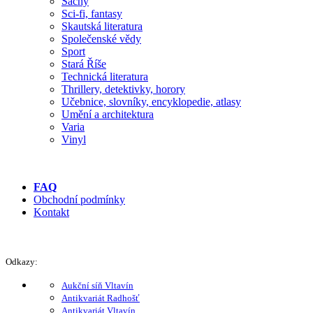
Šachy
Sci-fi, fantasy
Skautská literatura
Společenské vědy
Sport
Stará Říše
Technická literatura
Thrillery, detektivky, horory
Učebnice, slovníky, encyklopedie, atlasy
Umění a architektura
Varia
Vinyl
FAQ
Obchodní podmínky
Kontakt
Odkazy:
Aukční síň Vltavín
Antikvariát Radhošť
Antikvariát Vltavín