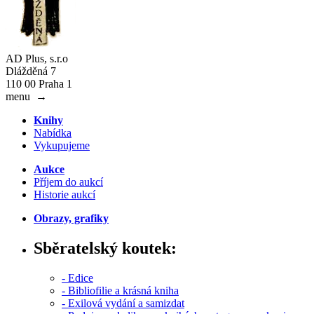
AD Plus, s.r.o
Dlážděná 7
110 00 Praha 1
menu
→
Knihy
Nabídka
Vykupujeme
Aukce
Příjem do aukcí
Historie aukcí
Obrazy, grafiky
Sběratelský koutek:
- Edice
- Bibliofilie a krásná kniha
- Exilová vydání a samizdat