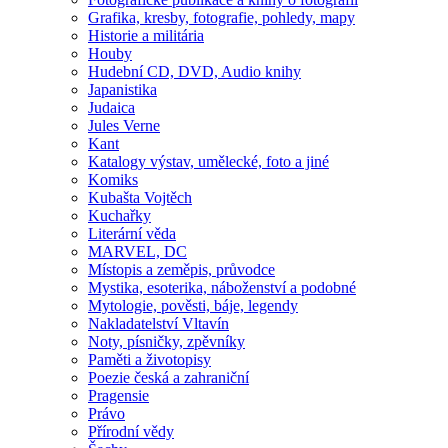
Grafika, kresby, fotografie, pohledy, mapy
Historie a militária
Houby
Hudební CD, DVD, Audio knihy
Japanistika
Judaica
Jules Verne
Kant
Katalogy výstav, umělecké, foto a jiné
Komiks
Kubašta Vojtěch
Kuchařky
Literární věda
MARVEL, DC
Místopis a zeměpis, průvodce
Mystika, esoterika, náboženství a podobné
Mytologie, pověsti, báje, legendy
Nakladatelství Vltavín
Noty, písničky, zpěvníky
Paměti a životopisy
Poezie česká a zahraniční
Pragensie
Právo
Přírodní vědy