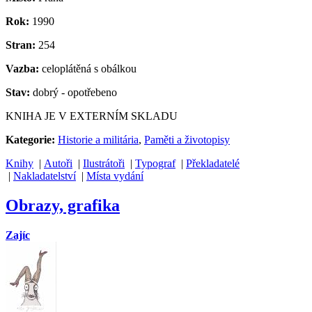
Rok:
1990
Stran:
254
Vazba:
celoplátěná s obálkou
Stav:
dobrý - opotřebeno
KNIHA JE V EXTERNÍM SKLADU
Kategorie:
Historie a militária
,
Paměti a životopisy
Knihy
|
Autoři
|
Ilustrátoři
|
Typograf
|
Překladatelé
|
Nakladatelství
|
Místa vydání
Obrazy, grafika
Zajíc