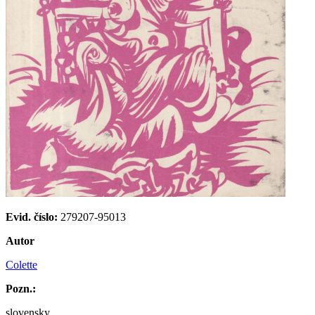
Evid. číslo:
279207-95013
Autor
Colette
Pozn.:
slovensky