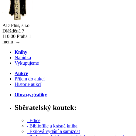
AD Plus, s.r.o
Dlážděná 7
110 00 Praha 1
menu
→
Knihy
Nabídka
Vykupujeme
Aukce
Příjem do aukcí
Historie aukcí
Obrazy, grafiky
Sběratelský koutek:
- Edice
- Bibliofilie a krásná kniha
- Exilová vydání a samizdat