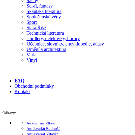
Šachy
Sci-fi, fantasy
Skautská literatura
Společenské vědy
Sport
Stará Říše
Technická literatura
Thrillery, detektivky, horory
Učebnice, slovníky, encyklopedie, atlasy
Umění a architektura
Varia
Vinyl
FAQ
Obchodní podmínky
Kontakt
Odkazy:
Aukční síň Vltavín
Antikvariát Radhošť
Antikvariát Vltavín