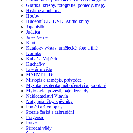
Grafika, kresby, fotografie, pohledy, mapy
Historie a militária
Houby
Hudební CD, DVD, Audio knihy
Japanistika
Judaica
Jules Verne
Kant
Katalogy výstav, umělecké, foto a jiné
Komiks
Kubašta Vojtěch
Kuchařky
Literární věda
MARVEL, DC
Místopis a zeměpis, průvodce
Mystika, esoterika, náboženství a podobné
Mytologie, pověsti, báje, legendy
Nakladatelství Vltavín
Noty, písničky, zpěvníky
Paměti a životopisy
Poezie česká a zahraniční
Pragensie
Právo
Přírodní vědy