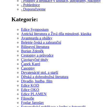
- Podpisy a dedikace v knihách, autogramy, rukopisy
- Pohlednice
- Doporučujeme
Kategorie:
Edice Symposium
Antická literatura a Živá díla minulosti, klasika
Avantgarda a obálky
Beletrie česká a zahraniční
Bilingvní literatura
Burian Zdeněk
Cestopisy a průvodce
Cizojazyčné tituly
Čapek Karel
Časopisy
Devatenácté stol. a starší
Dětská a dobrodružná literatura
Divadlo, hudba, film
Edice KOD
Edice OKO
Edice PLAMEN
Filosofie
Foglar Jaroslav
Fotografické publikace a knihy o fotografii