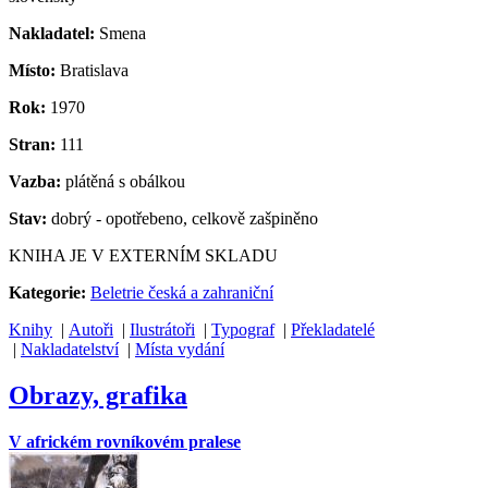
Nakladatel:
Smena
Místo:
Bratislava
Rok:
1970
Stran:
111
Vazba:
plátěná s obálkou
Stav:
dobrý - opotřebeno, celkově zašpiněno
KNIHA JE V EXTERNÍM SKLADU
Kategorie:
Beletrie česká a zahraniční
Knihy
|
Autoři
|
Ilustrátoři
|
Typograf
|
Překladatelé
|
Nakladatelství
|
Místa vydání
Obrazy, grafika
V africkém rovníkovém pralese