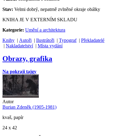
Stav:
Velmi dobrý, nepatrně zvlněné okraje obálky
KNIHA JE V EXTERNÍM SKLADU
Kategorie:
Umění a architektura
Knihy
|
Autoři
|
Ilustrátoři
|
Typograf
|
Překladatelé
|
Nakladatelství
|
Místa vydání
Obrazy, grafika
Na pokraji tajgy
Autor
Burian Zdeněk (1905-1981)
kvaš, papír
24 x 42