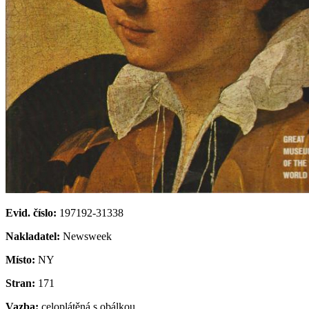
Evid. číslo:
197192-31338
Nakladatel:
Newsweek
Místo:
NY
Stran:
171
Vazba:
celoplátěná s obálkou