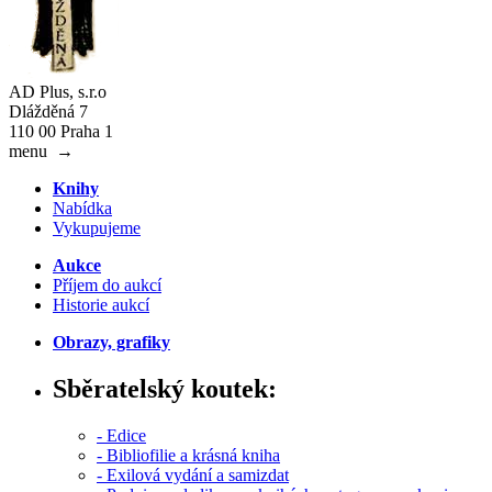
AD Plus, s.r.o
Dlážděná 7
110 00 Praha 1
menu
→
Knihy
Nabídka
Vykupujeme
Aukce
Příjem do aukcí
Historie aukcí
Obrazy, grafiky
Sběratelský koutek:
- Edice
- Bibliofilie a krásná kniha
- Exilová vydání a samizdat