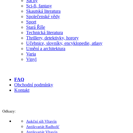
Šachy
Sci-fi, fantasy
Skautská literatura
Společenské vědy
Sport
Stará Říše
Technická literatura
Thrillery, detektivky, horory
Učebnice, slovníky, encyklopedie, atlasy
Umění a architektura
Varia
Vinyl
FAQ
Obchodní podmínky
Kontakt
Odkazy:
Aukční síň Vltavín
Antikvariát Radhošť
Antikvariát Vltavín