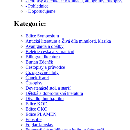
- Podpisy a dedikace v knihách, autogramy, rukopisy
- Pohlednice
- Doporučujeme
Kategorie:
Edice Symposium
Antická literatura a Živá díla minulosti, klasika
Avantgarda a obálky
Beletrie česká a zahraniční
Bilingvní literatura
Burian Zdeněk
Cestopisy a průvodce
Cizojazyčné tituly
Čapek Karel
Časopisy
Devatenácté stol. a starší
Dětská a dobrodružná literatura
Divadlo, hudba, film
Edice KOD
Edice OKO
Edice PLAMEN
Filosofie
Foglar Jaroslav
Fotografické publikace a knihy o fotografii