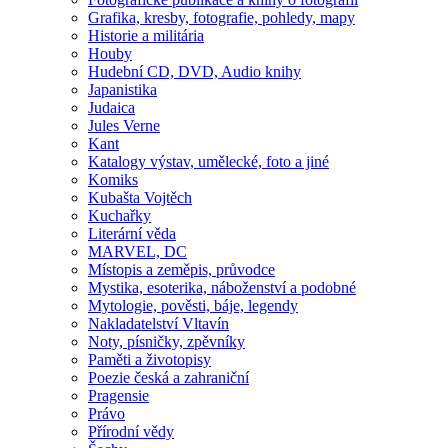
Grafika, kresby, fotografie, pohledy, mapy
Historie a militária
Houby
Hudební CD, DVD, Audio knihy
Japanistika
Judaica
Jules Verne
Kant
Katalogy výstav, umělecké, foto a jiné
Komiks
Kubašta Vojtěch
Kuchařky
Literární věda
MARVEL, DC
Místopis a zeměpis, průvodce
Mystika, esoterika, náboženství a podobné
Mytologie, pověsti, báje, legendy
Nakladatelství Vltavín
Noty, písničky, zpěvníky
Paměti a životopisy
Poezie česká a zahraniční
Pragensie
Právo
Přírodní vědy