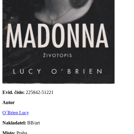
Evid. číslo:
225842-51221
Autor
O´Brien Lucy
Nakladatel:
BB/art
Místo:
Praha