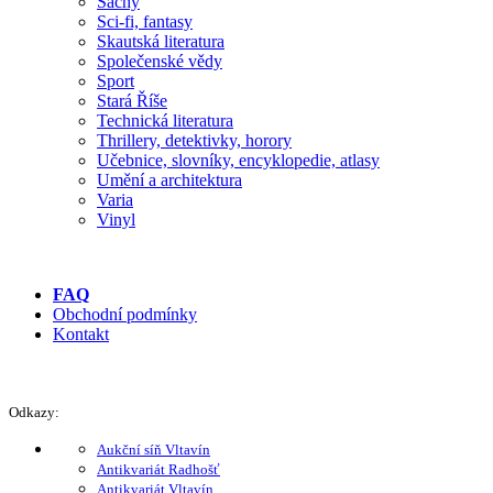
Šachy
Sci-fi, fantasy
Skautská literatura
Společenské vědy
Sport
Stará Říše
Technická literatura
Thrillery, detektivky, horory
Učebnice, slovníky, encyklopedie, atlasy
Umění a architektura
Varia
Vinyl
FAQ
Obchodní podmínky
Kontakt
Odkazy:
Aukční síň Vltavín
Antikvariát Radhošť
Antikvariát Vltavín