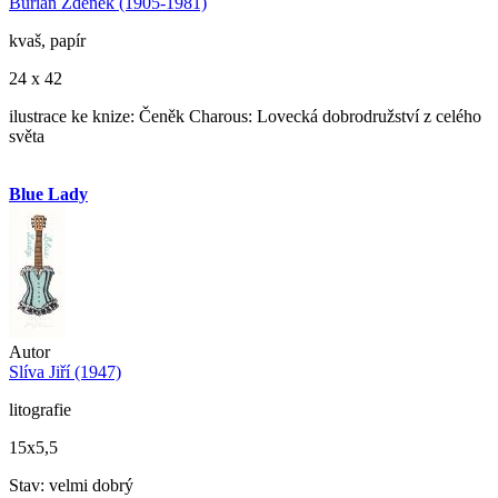
Burian Zdeněk (1905-1981)
kvaš, papír
24 x 42
ilustrace ke knize: Čeněk Charous: Lovecká dobrodružství z celého
světa
Blue Lady
Autor
Slíva Jiří (1947)
litografie
15x5,5
Stav: velmi dobrý