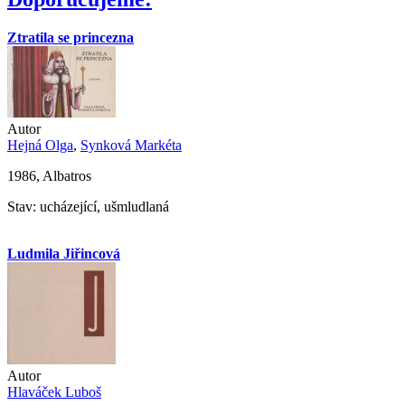
Ztratila se princezna
Autor
Hejná Olga
,
Synková Markéta
1986, Albatros
Stav: ucházející, ušmludlaná
Ludmila Jiřincová
Autor
Hlaváček Luboš