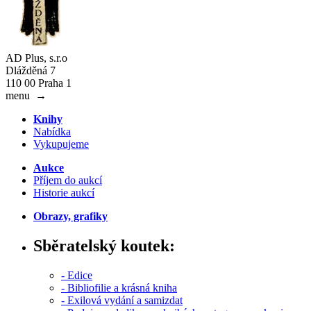
AD Plus, s.r.o
Dlážděná 7
110 00 Praha 1
menu
→
Knihy
Nabídka
Vykupujeme
Aukce
Příjem do aukcí
Historie aukcí
Obrazy, grafiky
Sběratelský koutek:
- Edice
- Bibliofilie a krásná kniha
- Exilová vydání a samizdat