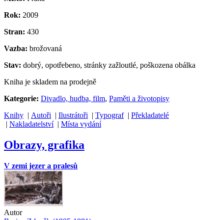
Rok:
2009
Stran:
430
Vazba:
brožovaná
Stav:
dobrý, opotřebeno, stránky zažloutlé, poškozena obálka
Kniha je skladem na prodejně
Kategorie:
Divadlo, hudba, film
,
Paměti a životopisy
Knihy
|
Autoři
|
Ilustrátoři
|
Typograf
|
Překladatelé
|
Nakladatelství
|
Místa vydání
Obrazy, grafika
V zemi jezer a pralesů
Autor