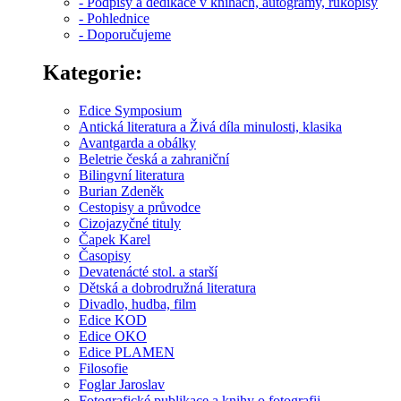
- Podpisy a dedikace v knihách, autogramy, rukopisy
- Pohlednice
- Doporučujeme
Kategorie:
Edice Symposium
Antická literatura a Živá díla minulosti, klasika
Avantgarda a obálky
Beletrie česká a zahraniční
Bilingvní literatura
Burian Zdeněk
Cestopisy a průvodce
Cizojazyčné tituly
Čapek Karel
Časopisy
Devatenácté stol. a starší
Dětská a dobrodružná literatura
Divadlo, hudba, film
Edice KOD
Edice OKO
Edice PLAMEN
Filosofie
Foglar Jaroslav
Fotografické publikace a knihy o fotografii