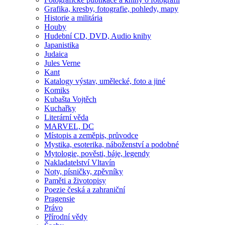
Grafika, kresby, fotografie, pohledy, mapy
Historie a militária
Houby
Hudební CD, DVD, Audio knihy
Japanistika
Judaica
Jules Verne
Kant
Katalogy výstav, umělecké, foto a jiné
Komiks
Kubašta Vojtěch
Kuchařky
Literární věda
MARVEL, DC
Místopis a zeměpis, průvodce
Mystika, esoterika, náboženství a podobné
Mytologie, pověsti, báje, legendy
Nakladatelství Vltavín
Noty, písničky, zpěvníky
Paměti a životopisy
Poezie česká a zahraniční
Pragensie
Právo
Přírodní vědy