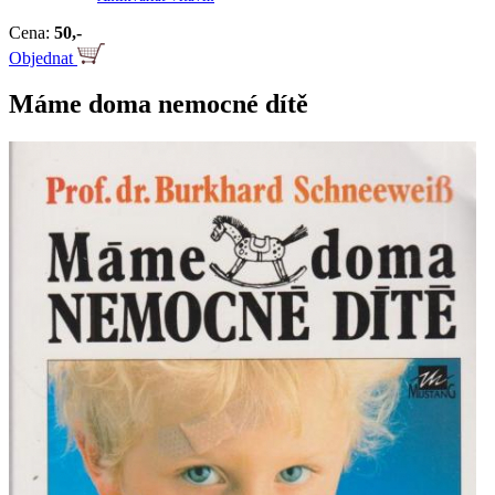
Cena:
50,-
Objednat
Máme doma nemocné dítě