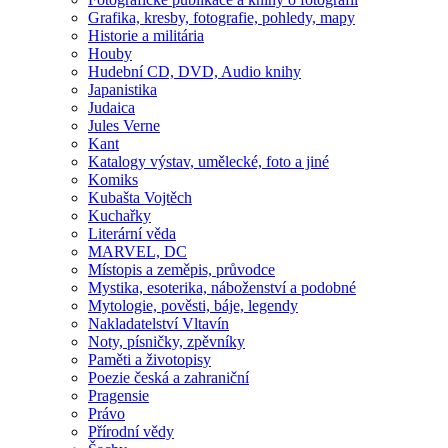
Grafika, kresby, fotografie, pohledy, mapy
Historie a militária
Houby
Hudební CD, DVD, Audio knihy
Japanistika
Judaica
Jules Verne
Kant
Katalogy výstav, umělecké, foto a jiné
Komiks
Kubašta Vojtěch
Kuchařky
Literární věda
MARVEL, DC
Místopis a zeměpis, průvodce
Mystika, esoterika, náboženství a podobné
Mytologie, pověsti, báje, legendy
Nakladatelství Vltavín
Noty, písničky, zpěvníky
Paměti a životopisy
Poezie česká a zahraniční
Pragensie
Právo
Přírodní vědy