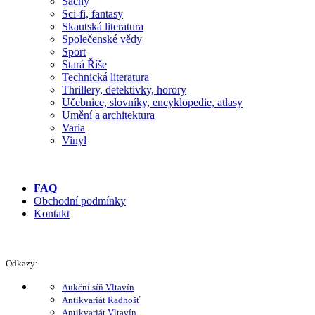
Šachy
Sci-fi, fantasy
Skautská literatura
Společenské vědy
Sport
Stará Říše
Technická literatura
Thrillery, detektivky, horory
Učebnice, slovníky, encyklopedie, atlasy
Umění a architektura
Varia
Vinyl
FAQ
Obchodní podmínky
Kontakt
Odkazy:
Aukční síň Vltavín
Antikvariát Radhošť
Antikvariát Vltavín