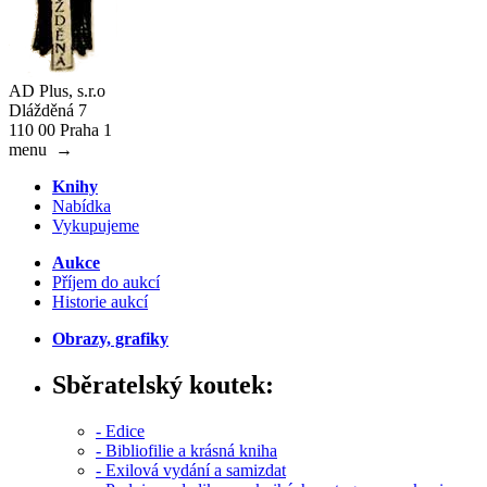
AD Plus, s.r.o
Dlážděná 7
110 00 Praha 1
menu
→
Knihy
Nabídka
Vykupujeme
Aukce
Příjem do aukcí
Historie aukcí
Obrazy, grafiky
Sběratelský koutek:
- Edice
- Bibliofilie a krásná kniha
- Exilová vydání a samizdat