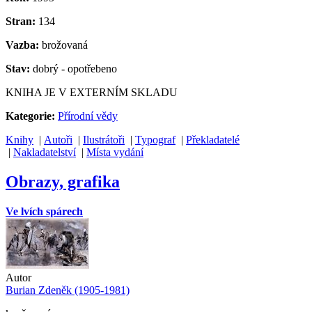
Stran:
134
Vazba:
brožovaná
Stav:
dobrý - opotřebeno
KNIHA JE V EXTERNÍM SKLADU
Kategorie:
Přírodní vědy
Knihy
|
Autoři
|
Ilustrátoři
|
Typograf
|
Překladatelé
|
Nakladatelství
|
Místa vydání
Obrazy, grafika
Ve lvích spárech
Autor
Burian Zdeněk (1905-1981)