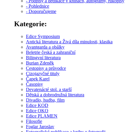
- Podpisy a dedikace v knihách, autogramy, rukopisy
- Pohlednice
- Doporučujeme
Kategorie:
Edice Symposium
Antická literatura a Živá díla minulosti, klasika
Avantgarda a obálky
Beletrie česká a zahraniční
Bilingvní literatura
Burian Zdeněk
Cestopisy a průvodce
Cizojazyčné tituly
Čapek Karel
Časopisy
Devatenácté stol. a starší
Dětská a dobrodružná literatura
Divadlo, hudba, film
Edice KOD
Edice OKO
Edice PLAMEN
Filosofie
Foglar Jaroslav
Fotografické publikace a knihy o fotografii