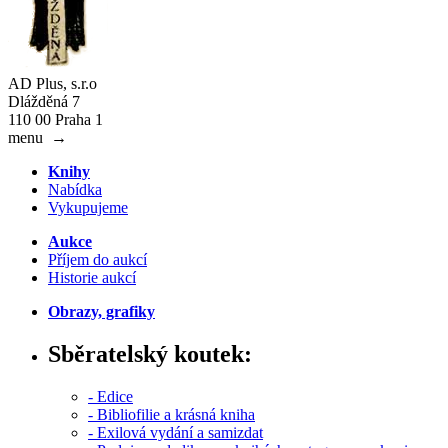
AD Plus, s.r.o
Dlážděná 7
110 00 Praha 1
menu
→
Knihy
Nabídka
Vykupujeme
Aukce
Příjem do aukcí
Historie aukcí
Obrazy, grafiky
Sběratelský koutek:
- Edice
- Bibliofilie a krásná kniha
- Exilová vydání a samizdat