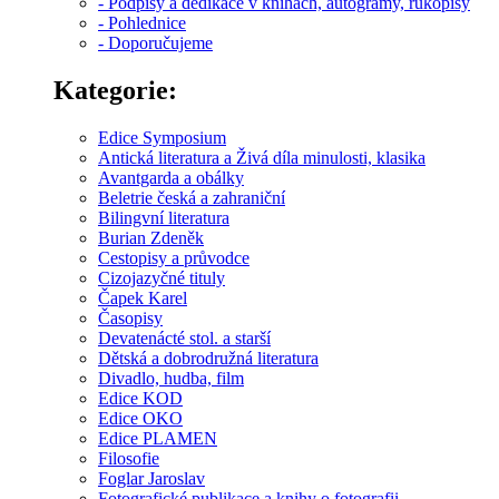
- Podpisy a dedikace v knihách, autogramy, rukopisy
- Pohlednice
- Doporučujeme
Kategorie:
Edice Symposium
Antická literatura a Živá díla minulosti, klasika
Avantgarda a obálky
Beletrie česká a zahraniční
Bilingvní literatura
Burian Zdeněk
Cestopisy a průvodce
Cizojazyčné tituly
Čapek Karel
Časopisy
Devatenácté stol. a starší
Dětská a dobrodružná literatura
Divadlo, hudba, film
Edice KOD
Edice OKO
Edice PLAMEN
Filosofie
Foglar Jaroslav
Fotografické publikace a knihy o fotografii