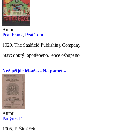
Autor
Peat Frank
,
Peat Tom
1929, The Saalfield Publishing Company
Stav: dobrý, opotřebeno, lehce ošoupáno
Než přijde lékař... - Na pamět...
Autor
Panýrek D.
1905, F. Šimáček