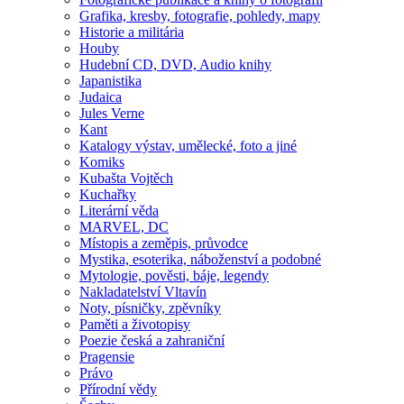
Grafika, kresby, fotografie, pohledy, mapy
Historie a militária
Houby
Hudební CD, DVD, Audio knihy
Japanistika
Judaica
Jules Verne
Kant
Katalogy výstav, umělecké, foto a jiné
Komiks
Kubašta Vojtěch
Kuchařky
Literární věda
MARVEL, DC
Místopis a zeměpis, průvodce
Mystika, esoterika, náboženství a podobné
Mytologie, pověsti, báje, legendy
Nakladatelství Vltavín
Noty, písničky, zpěvníky
Paměti a životopisy
Poezie česká a zahraniční
Pragensie
Právo
Přírodní vědy