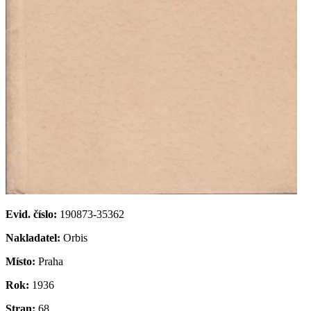
Evid. číslo:
190873-35362
Nakladatel:
Orbis
Místo:
Praha
Rok:
1936
Stran:
68