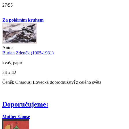
27/55
Za polárním kruhem
Autor
Burian Zdeněk (1905-1981)
kvaš, papír
24 x 42
Čeněk Charous: Lovecká dobrodružství z celého světa
Doporučujeme:
Mother Goose