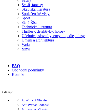
Šachy
Sci-fi, fantasy
Skautská literatura
Společenské vědy
Sport
Stará Říše
Technická literatura
Thrillery, detektivky, horory
Učebnice, slovníky, encyklopedie, atlasy
Umění a architektura
Varia
Vinyl
FAQ
Obchodní podmínky
Kontakt
Odkazy:
Aukční síň Vltavín
Antikvariát Radhošť
Antikvariát Vltavín