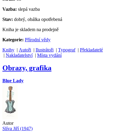
Vazba:
slepá vazba
Stav:
dobrý, obálka opotřebená
Kniha je skladem na prodejně
Kategorie:
Přírodní vědy
Knihy
|
Autoři
|
Ilustrátoři
|
Typograf
|
Překladatelé
|
Nakladatelství
|
Místa vydání
Obrazy, grafika
Blue Lady
Autor
Slíva Jiří (1947)