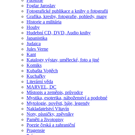
Filosofie
Foglar Jaroslav
Fotografické publikace a knihy o fotografii
Grafika, kresby, fotografie, pohledy, mapy
Historie a militária
Houby
Hudební CD, DVD, Audio knihy
Japanistika
Judaica
Jules Verne
Kant
Katalogy výstav, umělecké, foto a jiné
Komiks
Kubašta Vojtěch
Kuchařky
Literární věda
MARVEL, DC
Místopis a zeměpis, průvodce
Mystika, esoterika, náboženství a podobné
Mytologie, pověsti, báje, legendy
Nakladatelství Vltavín
Noty, písničky, zpěvníky
Paměti a životopisy
Poezie česká a zahraniční
Pragensie