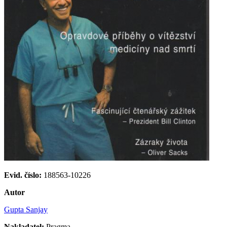
Evid. číslo:
188563-10226
Autor
Gupta Sanjay
Nakladatel:
Pragma