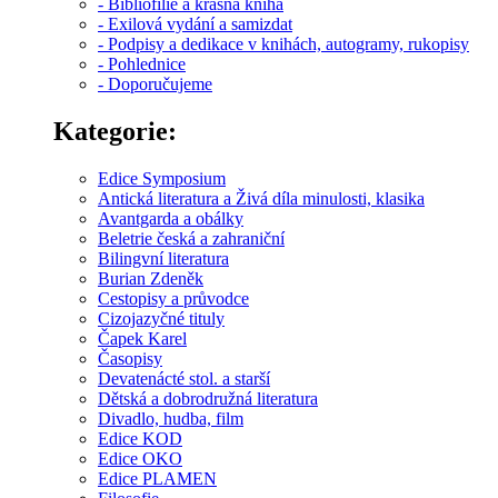
- Bibliofilie a krásná kniha
- Exilová vydání a samizdat
- Podpisy a dedikace v knihách, autogramy, rukopisy
- Pohlednice
- Doporučujeme
Kategorie:
Edice Symposium
Antická literatura a Živá díla minulosti, klasika
Avantgarda a obálky
Beletrie česká a zahraniční
Bilingvní literatura
Burian Zdeněk
Cestopisy a průvodce
Cizojazyčné tituly
Čapek Karel
Časopisy
Devatenácté stol. a starší
Dětská a dobrodružná literatura
Divadlo, hudba, film
Edice KOD
Edice OKO
Edice PLAMEN