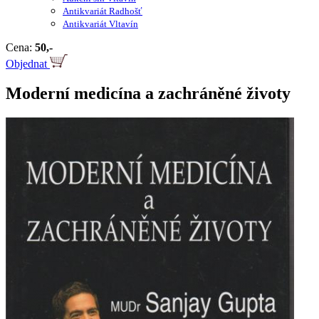
Antikvariát Radhošť
Antikvariát Vltavín
Cena:
50,-
Objednat
Moderní medicína a zachráněné životy