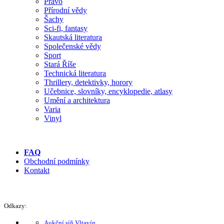
Právo
Přírodní vědy
Šachy
Sci-fi, fantasy
Skautská literatura
Společenské vědy
Sport
Stará Říše
Technická literatura
Thrillery, detektivky, horory
Učebnice, slovníky, encyklopedie, atlasy
Umění a architektura
Varia
Vinyl
FAQ
Obchodní podmínky
Kontakt
Odkazy:
Aukční síň Vltavín