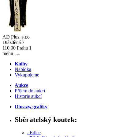
AD Plus, s.r.o
Dlážděná 7
110 00 Praha 1
menu
→
Knihy
Nabídka
Vykupujeme
Aukce
Příjem do aukcí
Historie aukcí
Obrazy, grafiky
Sběratelský koutek:
- Edice