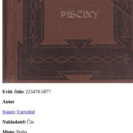
Evid. číslo:
223478-5877
Autor
Ivanov Vsevolod
Nakladatel:
Čin
Místo:
Praha