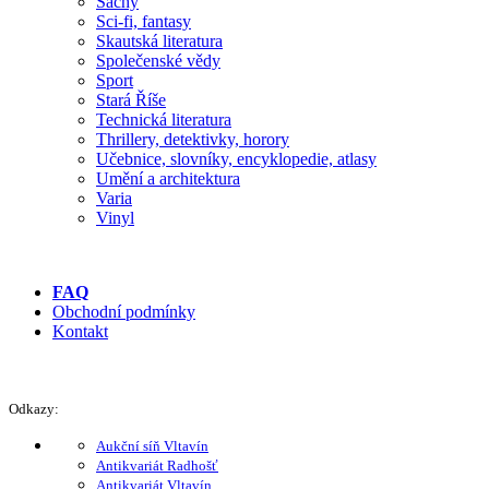
Šachy
Sci-fi, fantasy
Skautská literatura
Společenské vědy
Sport
Stará Říše
Technická literatura
Thrillery, detektivky, horory
Učebnice, slovníky, encyklopedie, atlasy
Umění a architektura
Varia
Vinyl
FAQ
Obchodní podmínky
Kontakt
Odkazy:
Aukční síň Vltavín
Antikvariát Radhošť
Antikvariát Vltavín