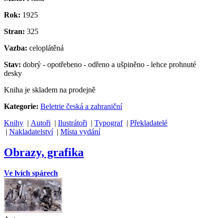
Rok:
1925
Stran:
325
Vazba:
celoplátěná
Stav:
dobrý - opotřebeno - odřeno a ušpiněno - lehce prohnuté
desky
Kniha je skladem na prodejně
Kategorie:
Beletrie česká a zahraniční
Knihy
|
Autoři
|
Ilustrátoři
|
Typograf
|
Překladatelé
|
Nakladatelství
|
Místa vydání
Obrazy, grafika
Ve lvích spárech