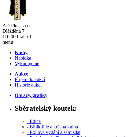
AD Plus, s.r.o
Dlážděná 7
110 00 Praha 1
menu
→
Knihy
Nabídka
Vykupujeme
Aukce
Příjem do aukcí
Historie aukcí
Obrazy, grafiky
Sběratelský koutek:
- Edice
- Bibliofilie a krásná kniha
- Exilová vydání a samizdat