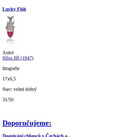
Lucky Fish
Autor
Slíva Jiří (1947)
litografie
17x6,5
Stav: velmi dobrý
31/50
Doporučujeme:
Dospívání chlapců v Čechách a...