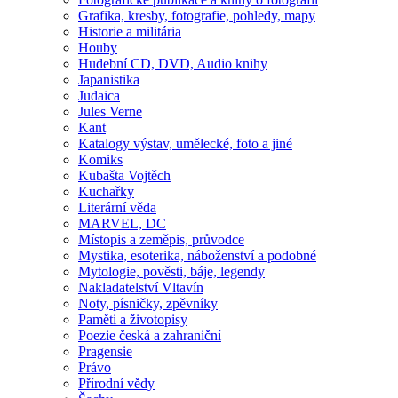
Grafika, kresby, fotografie, pohledy, mapy
Historie a militária
Houby
Hudební CD, DVD, Audio knihy
Japanistika
Judaica
Jules Verne
Kant
Katalogy výstav, umělecké, foto a jiné
Komiks
Kubašta Vojtěch
Kuchařky
Literární věda
MARVEL, DC
Místopis a zeměpis, průvodce
Mystika, esoterika, náboženství a podobné
Mytologie, pověsti, báje, legendy
Nakladatelství Vltavín
Noty, písničky, zpěvníky
Paměti a životopisy
Poezie česká a zahraniční
Pragensie
Právo
Přírodní vědy