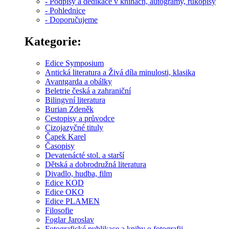
- Podpisy a dedikace v knihách, autogramy, rukopisy
- Pohlednice
- Doporučujeme
Kategorie:
Edice Symposium
Antická literatura a Živá díla minulosti, klasika
Avantgarda a obálky
Beletrie česká a zahraniční
Bilingvní literatura
Burian Zdeněk
Cestopisy a průvodce
Cizojazyčné tituly
Čapek Karel
Časopisy
Devatenácté stol. a starší
Dětská a dobrodružná literatura
Divadlo, hudba, film
Edice KOD
Edice OKO
Edice PLAMEN
Filosofie
Foglar Jaroslav
Fotografické publikace a knihy o fotografii