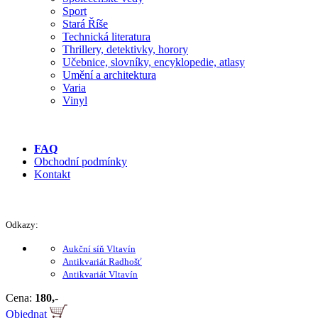
Sport
Stará Říše
Technická literatura
Thrillery, detektivky, horory
Učebnice, slovníky, encyklopedie, atlasy
Umění a architektura
Varia
Vinyl
FAQ
Obchodní podmínky
Kontakt
Odkazy:
Aukční síň Vltavín
Antikvariát Radhošť
Antikvariát Vltavín
Cena:
180,-
Objednat