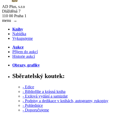
AD Plus, s.r.o
Dlážděná 7
110 00 Praha 1
menu
→
Knihy
Nabídka
Vykupujeme
Aukce
Příjem do aukcí
Historie aukcí
Obrazy, grafiky
Sběratelský koutek:
- Edice
- Bibliofilie a krásná kniha
- Exilová vydání a samizdat
- Podpisy a dedikace v knihách, autogramy, rukopisy
- Pohlednice
- Doporučujeme