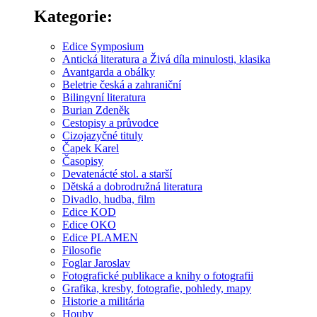
Kategorie:
Edice Symposium
Antická literatura a Živá díla minulosti, klasika
Avantgarda a obálky
Beletrie česká a zahraniční
Bilingvní literatura
Burian Zdeněk
Cestopisy a průvodce
Cizojazyčné tituly
Čapek Karel
Časopisy
Devatenácté stol. a starší
Dětská a dobrodružná literatura
Divadlo, hudba, film
Edice KOD
Edice OKO
Edice PLAMEN
Filosofie
Foglar Jaroslav
Fotografické publikace a knihy o fotografii
Grafika, kresby, fotografie, pohledy, mapy
Historie a militária
Houby