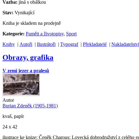
Vazba:
jiná s obálkou
Stav:
Vynikající
Kniha je skladem na prodejně
Kategorie:
Paměti a životopisy
,
Sport
Knihy
|
Autoři
|
Ilustrátoři
|
Typograf
|
Překladatelé
|
Nakladatelstv
Obrazy, grafika
V zemi jezer a pralesů
Autor
Burian Zdeněk (1905-1981)
kvaš, papír
24 x 42
ilustrace ke knize: Čeněk Charous: Lovecká dobrodružství z celého s