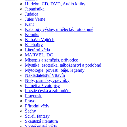
Hudební CD, DVD, Audio knihy
Japanistika
Judaica
Jules Verne
Kant
Katalogy výstav, umělecké, foto a jiné
Komiks
Kubašta Vojtěch
Kuchařky
Literární věda
MARVEL, DC
Místopis a zeměpis, průvodce
Mystika, esoterika, náboženství a podobné
Mytologie, pověsti, báje, legendy
Nakladatelství Vltavín
Noty, písničky, zpěvníky
Paměti a životopisy
Poezie česká a zahraniční
Pragensie
Právo
Přírodní vědy
Šachy
Sci-fi, fantasy
Skautská literatura
Společenské vědy