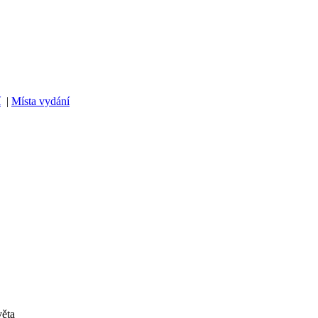
í
|
Místa vydání
věta