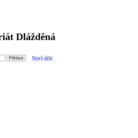
riát Dlážděná
Nový účet