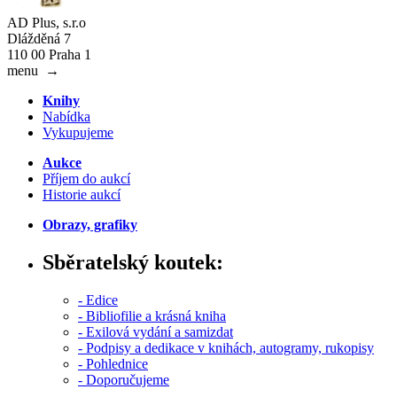
AD Plus, s.r.o
Dlážděná 7
110 00 Praha 1
menu
→
Knihy
Nabídka
Vykupujeme
Aukce
Příjem do aukcí
Historie aukcí
Obrazy, grafiky
Sběratelský koutek:
- Edice
- Bibliofilie a krásná kniha
- Exilová vydání a samizdat
- Podpisy a dedikace v knihách, autogramy, rukopisy
- Pohlednice
- Doporučujeme