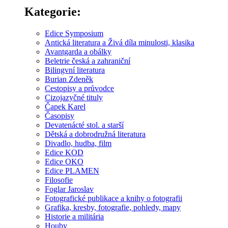
Kategorie:
Edice Symposium
Antická literatura a Živá díla minulosti, klasika
Avantgarda a obálky
Beletrie česká a zahraniční
Bilingvní literatura
Burian Zdeněk
Cestopisy a průvodce
Cizojazyčné tituly
Čapek Karel
Časopisy
Devatenácté stol. a starší
Dětská a dobrodružná literatura
Divadlo, hudba, film
Edice KOD
Edice OKO
Edice PLAMEN
Filosofie
Foglar Jaroslav
Fotografické publikace a knihy o fotografii
Grafika, kresby, fotografie, pohledy, mapy
Historie a militária
Houby