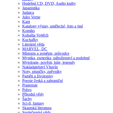
Hudební CD, DVD, Audio knihy
Japanistika
Judaica
Jules Verne
Kant
Katalogy výstav, umělecké, foto a jiné
Komiks
Kubašta Vojtěch
Kuchařky
Literární věda
MARVEL, DC
Místopis a zeměpis, průvodce
Mystika, esoterika, náboženství a podobné
Mytologie, pověsti, báje, legendy
Nakladatelství Vltavín
Noty, písničky, zpěvníky
Paměti a životopisy
Poezie česká a zahraniční
Pragensie
Právo
Přírodní vědy
Šachy
Sci-fi, fantasy
Skautská literatura
Společenské vědy