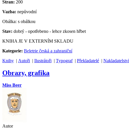
Stran:
200
Vazba:
nepůvodní
Obálka: s obálkou
Stav:
dobrý - opotřebeno - lehce zkosen hřbet
KNIHA JE V EXTERNÍM SKLADU
Kategorie:
Beletrie česká a zahraniční
Knihy
|
Autoři
|
Ilustrátoři
|
Typograf
|
Překladatelé
|
Nakladatelstv
Obrazy, grafika
Miss Beer
Autor