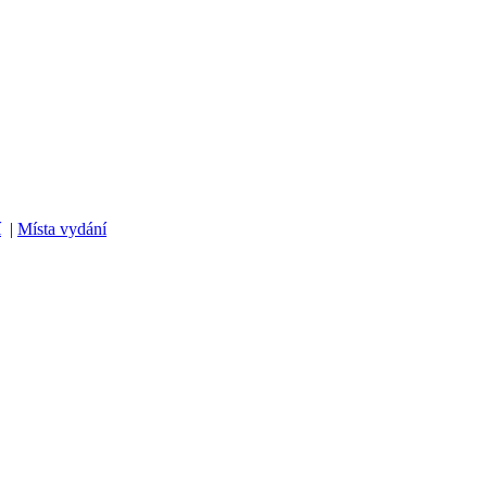
í
|
Místa vydání