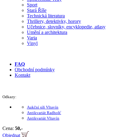
Sport
Stará Říše
Technická literatura
Thrillery, detektivky, horory
Učebnice, slovníky, encyklopedie, atlasy
Umění a architektura
Varia
Vinyl
FAQ
Obchodní podmínky
Kontakt
Odkazy:
Aukční síň Vltavín
Antikvariát Radhošť
Antikvariát Vltavín
Cena:
50,-
Objednat