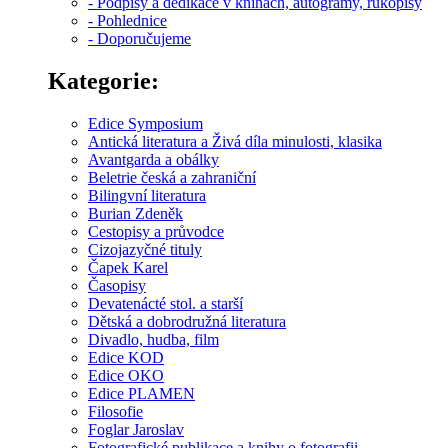
- Podpisy a dedikace v knihách, autogramy, rukopisy
- Pohlednice
- Doporučujeme
Kategorie:
Edice Symposium
Antická literatura a Živá díla minulosti, klasika
Avantgarda a obálky
Beletrie česká a zahraniční
Bilingvní literatura
Burian Zdeněk
Cestopisy a průvodce
Cizojazyčné tituly
Čapek Karel
Časopisy
Devatenácté stol. a starší
Dětská a dobrodružná literatura
Divadlo, hudba, film
Edice KOD
Edice OKO
Edice PLAMEN
Filosofie
Foglar Jaroslav
Fotografické publikace a knihy o fotografii