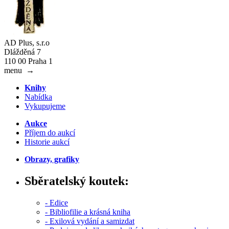
AD Plus, s.r.o
Dlážděná 7
110 00 Praha 1
menu
→
Knihy
Nabídka
Vykupujeme
Aukce
Příjem do aukcí
Historie aukcí
Obrazy, grafiky
Sběratelský koutek:
- Edice
- Bibliofilie a krásná kniha
- Exilová vydání a samizdat