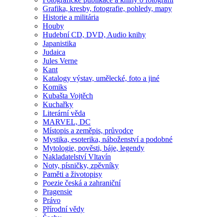
Grafika, kresby, fotografie, pohledy, mapy
Historie a militária
Houby
Hudební CD, DVD, Audio knihy
Japanistika
Judaica
Jules Verne
Kant
Katalogy výstav, umělecké, foto a jiné
Komiks
Kubašta Vojtěch
Kuchařky
Literární věda
MARVEL, DC
Místopis a zeměpis, průvodce
Mystika, esoterika, náboženství a podobné
Mytologie, pověsti, báje, legendy
Nakladatelství Vltavín
Noty, písničky, zpěvníky
Paměti a životopisy
Poezie česká a zahraniční
Pragensie
Právo
Přírodní vědy