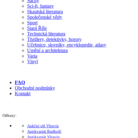
Šachy
Sci-fi, fantasy
Skautská literatura
Společenské vědy
Sport
Stará Říše
Technická literatura
Thrillery, detektivky, horory
Učebnice, slovníky, encyklopedie, atlasy
Umění a architektura
Varia
Vinyl
FAQ
Obchodní podmínky
Kontakt
Odkazy:
Aukční síň Vltavín
Antikvariát Radhošť
Antikvariát Vltavín