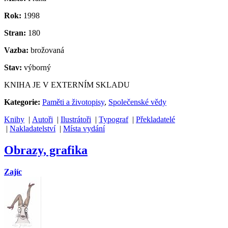
Rok:
1998
Stran:
180
Vazba:
brožovaná
Stav:
výborný
KNIHA JE V EXTERNÍM SKLADU
Kategorie:
Paměti a životopisy
,
Společenské vědy
Knihy
|
Autoři
|
Ilustrátoři
|
Typograf
|
Překladatelé
|
Nakladatelství
|
Místa vydání
Obrazy, grafika
Zajíc