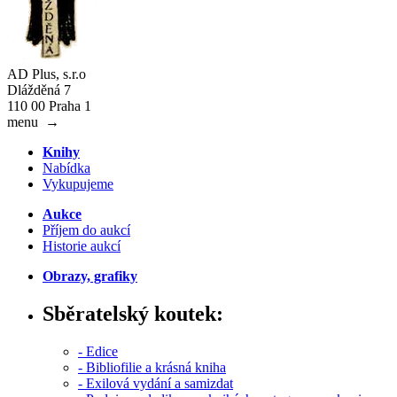
AD Plus, s.r.o
Dlážděná 7
110 00 Praha 1
menu
→
Knihy
Nabídka
Vykupujeme
Aukce
Příjem do aukcí
Historie aukcí
Obrazy, grafiky
Sběratelský koutek:
- Edice
- Bibliofilie a krásná kniha
- Exilová vydání a samizdat