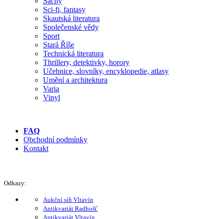
Šachy
Sci-fi, fantasy
Skautská literatura
Společenské vědy
Sport
Stará Říše
Technická literatura
Thrillery, detektivky, horory
Učebnice, slovníky, encyklopedie, atlasy
Umění a architektura
Varia
Vinyl
FAQ
Obchodní podmínky
Kontakt
Odkazy:
Aukční síň Vltavín
Antikvariát Radhošť
Antikvariát Vltavín