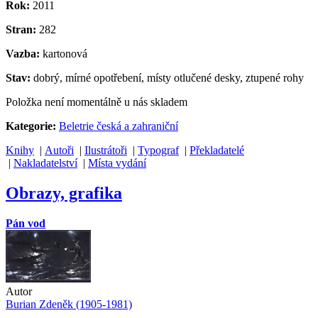
Rok:
2011
Stran:
282
Vazba:
kartonová
Stav:
dobrý, mírné opotřebení, místy otlučené desky, ztupené rohy
Položka není momentálně u nás skladem
Kategorie:
Beletrie česká a zahraniční
Knihy
|
Autoři
|
Ilustrátoři
|
Typograf
|
Překladatelé
|
Nakladatelství
|
Místa vydání
Obrazy, grafika
Pán vod
Autor
Burian Zdeněk (1905-1981)