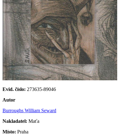
Evid. číslo:
273635-89046
Autor
Burroughs William Seward
Nakladatel:
Maťa
Místo:
Praha