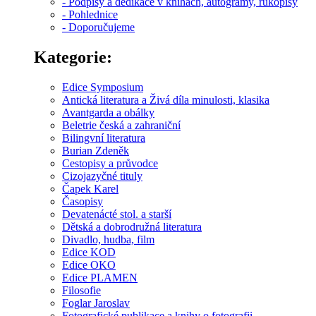
- Podpisy a dedikace v knihách, autogramy, rukopisy
- Pohlednice
- Doporučujeme
Kategorie:
Edice Symposium
Antická literatura a Živá díla minulosti, klasika
Avantgarda a obálky
Beletrie česká a zahraniční
Bilingvní literatura
Burian Zdeněk
Cestopisy a průvodce
Cizojazyčné tituly
Čapek Karel
Časopisy
Devatenácté stol. a starší
Dětská a dobrodružná literatura
Divadlo, hudba, film
Edice KOD
Edice OKO
Edice PLAMEN
Filosofie
Foglar Jaroslav
Fotografické publikace a knihy o fotografii