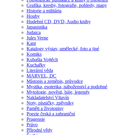
Grafika, kresby, fotografie, pohledy, mapy
Historie a militária
Houby
Hudební CD, DVD, Audio knihy
Japanistika
Judaica
Jules Verne
Kant
Katalogy výstav, umělecké, foto a jiné
Komiks
Kubašta Vojtěch
Kuchařky
Literární věda
MARVEL, DC
Místopis a zeměpis, průvodce
Mystika, esoterika, náboženství a podobné
Mytologie, pověsti, báje, legendy
Nakladatelství Vltavín
Noty, písničky, zpěvníky
Paměti a životopisy
Poezie česká a zahraniční
Pragensie
Právo
Přírodní vědy