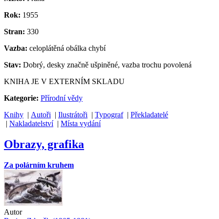
Rok:
1955
Stran:
330
Vazba:
celoplátěná obálka chybí
Stav:
Dobrý, desky značně ušpiněné, vazba trochu povolená
KNIHA JE V EXTERNÍM SKLADU
Kategorie:
Přírodní vědy
Knihy
|
Autoři
|
Ilustrátoři
|
Typograf
|
Překladatelé
|
Nakladatelství
|
Místa vydání
Obrazy, grafika
Za polárním kruhem
Autor