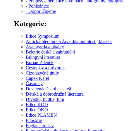
- Podpisy a dedikace v knihách, autogramy, rukopisy
- Pohlednice
- Doporučujeme
Kategorie:
Edice Symposium
Antická literatura a Živá díla minulosti, klasika
Avantgarda a obálky
Beletrie česká a zahraniční
Bilingvní literatura
Burian Zdeněk
Cestopisy a průvodce
Cizojazyčné tituly
Čapek Karel
Časopisy
Devatenácté stol. a starší
Dětská a dobrodružná literatura
Divadlo, hudba, film
Edice KOD
Edice OKO
Edice PLAMEN
Filosofie
Foglar Jaroslav
Fotografické publikace a knihy o fotografii