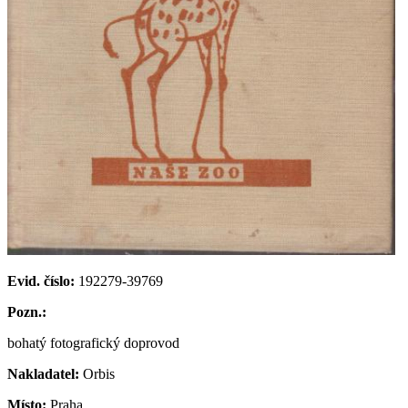
Evid. číslo:
192279-39769
Pozn.:
bohatý fotografický doprovod
Nakladatel:
Orbis
Místo:
Praha