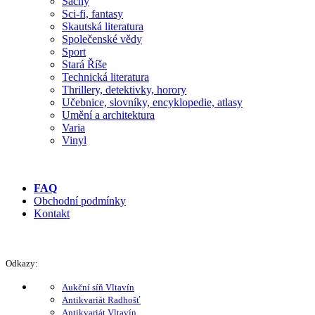
Šachy
Sci-fi, fantasy
Skautská literatura
Společenské vědy
Sport
Stará Říše
Technická literatura
Thrillery, detektivky, horory
Učebnice, slovníky, encyklopedie, atlasy
Umění a architektura
Varia
Vinyl
FAQ
Obchodní podmínky
Kontakt
Odkazy:
Aukční síň Vltavín
Antikvariát Radhošť
Antikvariát Vltavín