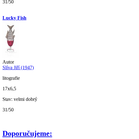
31/50
Lucky Fish
Autor
Slíva Jiří (1947)
litografie
17x6,5
Stav: velmi dobrý
31/50
Doporučujeme: