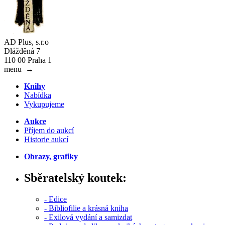
AD Plus, s.r.o
Dlážděná 7
110 00 Praha 1
menu
→
Knihy
Nabídka
Vykupujeme
Aukce
Příjem do aukcí
Historie aukcí
Obrazy, grafiky
Sběratelský koutek:
- Edice
- Bibliofilie a krásná kniha
- Exilová vydání a samizdat