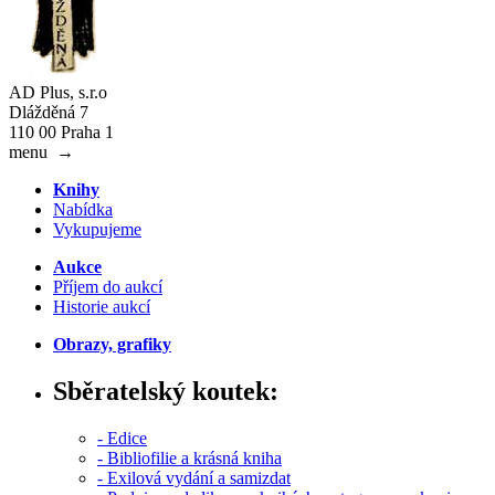
AD Plus, s.r.o
Dlážděná 7
110 00 Praha 1
menu
→
Knihy
Nabídka
Vykupujeme
Aukce
Příjem do aukcí
Historie aukcí
Obrazy, grafiky
Sběratelský koutek:
- Edice
- Bibliofilie a krásná kniha
- Exilová vydání a samizdat