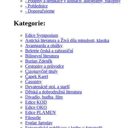
- Podpisy a dedikace v knihách, autogramy, rukopisy
- Pohlednice
- Doporučujeme
Kategorie:
Edice Symposium
Antická literatura a Živá díla minulosti, klasika
Avantgarda a obálky
Beletrie česká a zahraniční
Bilingvní literatura
Burian Zdeněk
Cestopisy a průvodce
Cizojazyčné tituly
Čapek Karel
Časopisy
Devatenácté stol. a starší
Dětská a dobrodružná literatura
Divadlo, hudba, film
Edice KOD
Edice OKO
Edice PLAMEN
Filosofie
Foglar Jaroslav
Fotografické publikace a knihy o fotografii