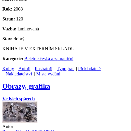
Rok:
2008
Stran:
120
Vazba:
laminovaná
Stav:
dobrý
KNIHA JE V EXTERNÍM SKLADU
Kategorie:
Beletrie česká a zahraniční
Knihy
|
Autoři
|
Ilustrátoři
|
Typograf
|
Překladatelé
|
Nakladatelství
|
Místa vydání
Obrazy, grafika
Ve lvích spárech
Autor