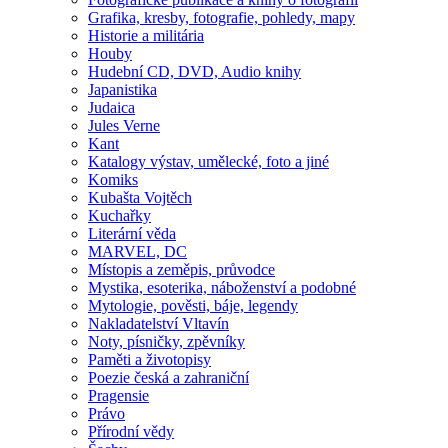
Grafika, kresby, fotografie, pohledy, mapy
Historie a militária
Houby
Hudební CD, DVD, Audio knihy
Japanistika
Judaica
Jules Verne
Kant
Katalogy výstav, umělecké, foto a jiné
Komiks
Kubašta Vojtěch
Kuchařky
Literární věda
MARVEL, DC
Místopis a zeměpis, průvodce
Mystika, esoterika, náboženství a podobné
Mytologie, pověsti, báje, legendy
Nakladatelství Vltavín
Noty, písničky, zpěvníky
Paměti a životopisy
Poezie česká a zahraniční
Pragensie
Právo
Přírodní vědy