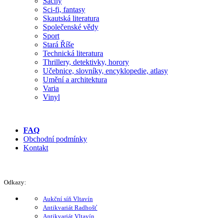
Šachy
Sci-fi, fantasy
Skautská literatura
Společenské vědy
Sport
Stará Říše
Technická literatura
Thrillery, detektivky, horory
Učebnice, slovníky, encyklopedie, atlasy
Umění a architektura
Varia
Vinyl
FAQ
Obchodní podmínky
Kontakt
Odkazy:
Aukční síň Vltavín
Antikvariát Radhošť
Antikvariát Vltavín