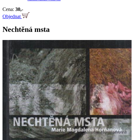
Cena:
30,-
Objednat
Nechtěná msta